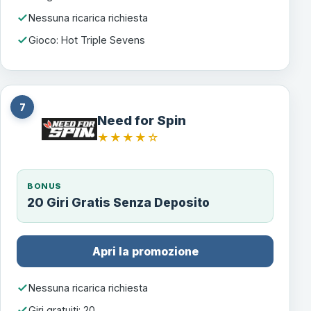
Nessuna ricarica richiesta
Gioco: Hot Triple Sevens
7
Need for Spin
★★★★☆
BONUS
20 Giri Gratis Senza Deposito
Apri la promozione
Nessuna ricarica richiesta
Giri gratuiti: 20