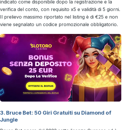
indicato come disponibile dopo la registrazione e la
verifica del conto, con requisito x5 e validità di 5 giorni.
Il prelievo massimo riportato nel listing è di €25 e non
viene segnalato un codice promozionale obbligatorio.
3. Bruce Bet: 50 Giri Gratuiti su Diamond of
Jungle