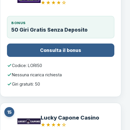
★★★★☆
BONUS
50 Giri Gratis Senza Deposito
Consulta il bonus
Codice: LORI50
Nessuna ricarica richiesta
Giri gratuiti: 50
15
Lucky Capone Casino
★★★★☆