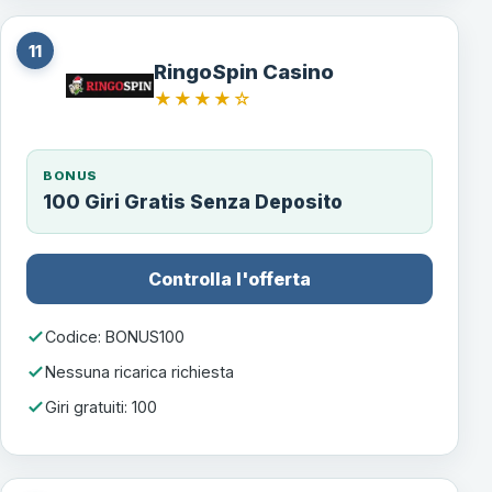
11
RingoSpin Casino
★★★★☆
BONUS
100 Giri Gratis Senza Deposito
Controlla l'offerta
Codice: BONUS100
Nessuna ricarica richiesta
Giri gratuiti: 100