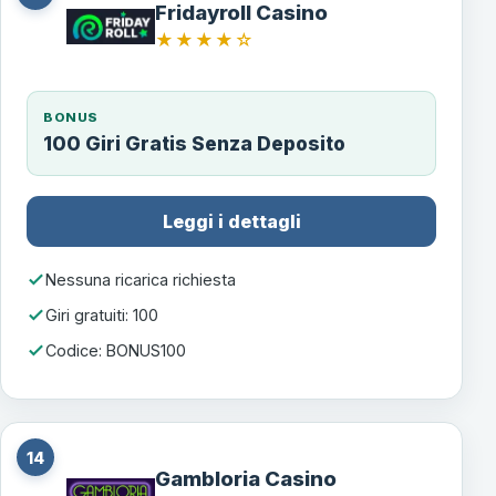
Fridayroll Casino
★★★★☆
BONUS
100 Giri Gratis Senza Deposito
Leggi i dettagli
Nessuna ricarica richiesta
Giri gratuiti: 100
Codice: BONUS100
14
Gambloria Casino