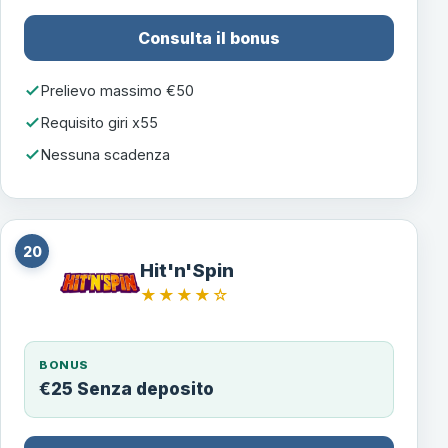
Consulta il bonus
Prelievo massimo €50
Requisito giri x55
Nessuna scadenza
20
Hit'n'Spin
★★★★☆
BONUS
€25 Senza deposito