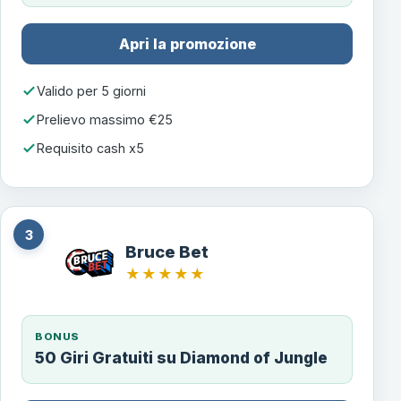
Apri la promozione
Valido per 5 giorni
Prelievo massimo €25
Requisito cash x5
3
Bruce Bet
★★★★★
BONUS
50 Giri Gratuiti su Diamond of Jungle