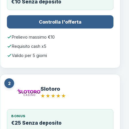
€10 Senza deposito
Controlla l'offerta
Prelievo massimo €10
Requisito cash x5
Valido per 5 giorni
2
Slotoro
★★★★★
BONUS
€25 Senza deposito