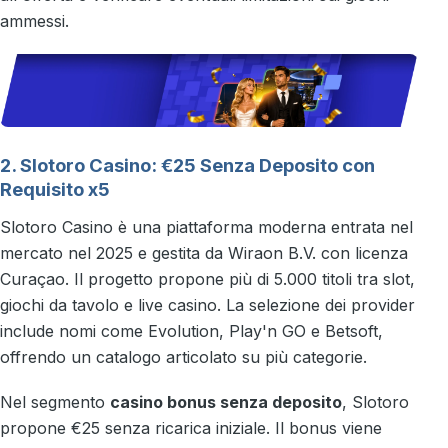
ammessi.
2. Slotoro Casino: €25 Senza Deposito con
Requisito x5
Slotoro Casino è una piattaforma moderna entrata nel
mercato nel 2025 e gestita da Wiraon B.V. con licenza
Curaçao. Il progetto propone più di 5.000 titoli tra slot,
giochi da tavolo e live casino. La selezione dei provider
include nomi come Evolution, Play'n GO e Betsoft,
offrendo un catalogo articolato su più categorie.
Nel segmento
casino bonus senza deposito
, Slotoro
propone €25 senza ricarica iniziale. Il bonus viene