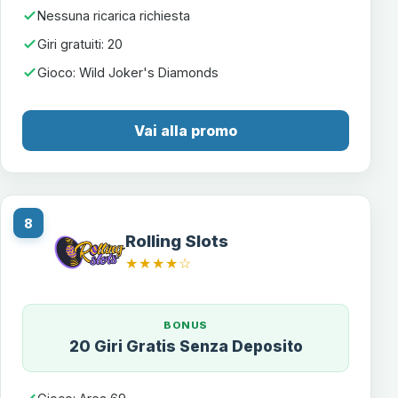
Nessuna ricarica richiesta
Giri gratuiti: 20
Gioco: Wild Joker's Diamonds
Vai alla promo
8
Rolling Slots
★★★★☆
BONUS
20 Giri Gratis Senza Deposito