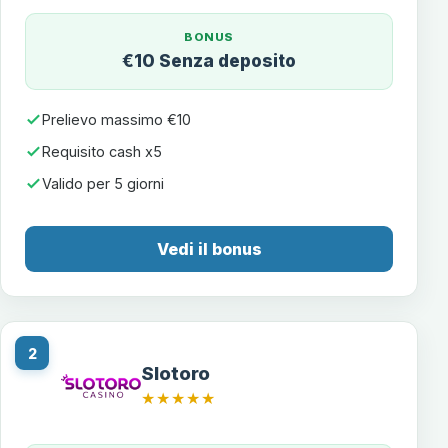
BONUS
€10 Senza deposito
Prelievo massimo €10
Requisito cash x5
Valido per 5 giorni
Vedi il bonus
2
Slotoro
★★★★★