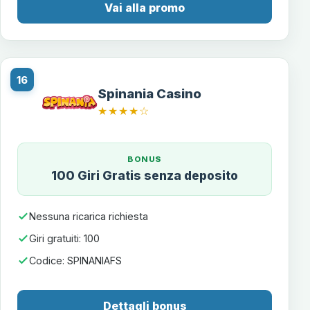
Vai alla promo
16
Spinania Casino
★★★★☆
BONUS
100 Giri Gratis senza deposito
Nessuna ricarica richiesta
Giri gratuiti: 100
Codice: SPINANIAFS
Dettagli bonus