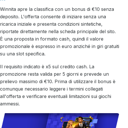
Winnita apre la classifica con un bonus di €10 senza
deposito. L'offerta consente di iniziare senza una
ricarica iniziale e presenta condizioni sintetiche,
riportate direttamente nella scheda principale del sito.
È una proposta in formato cash, quindi il valore
promozionale è espresso in euro anziché in giri gratuiti
su una slot specifica.
Il requisito indicato è x5 sul credito cash. La
promozione resta valida per 5 giorni e prevede un
prelievo massimo di €10. Prima di utilizzare il bonus è
comunque necessario leggere i termini collegati
all'offerta e verificare eventuali limitazioni sui giochi
ammessi.