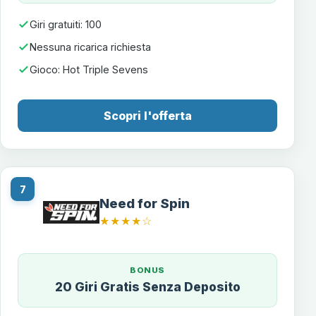
Giri gratuiti: 100
Nessuna ricarica richiesta
Gioco: Hot Triple Sevens
Scopri l'offerta
7
Need for Spin
★★★★☆
BONUS
20 Giri Gratis Senza Deposito