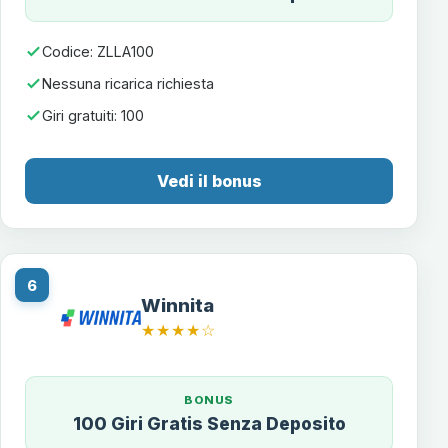
Codice: ZLLA100
Nessuna ricarica richiesta
Giri gratuiti: 100
Vedi il bonus
6
Winnita
★★★★☆
BONUS
100 Giri Gratis Senza Deposito