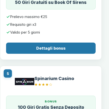
50 Giri Gratuiti su Book Of Sirens
Prelievo massimo €25
Requisito giri x3
Valido per 5 giorni
Dettagli bonus
5
Spinarium Casino
★★★★☆
BONUS
100 Giri Gratis Senza Deposito