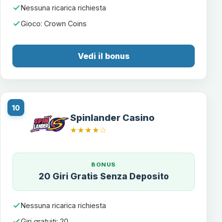
Nessuna ricarica richiesta
Gioco: Crown Coins
Vedi il bonus
10
Spinlander Casino
★★★★☆
BONUS
20 Giri Gratis Senza Deposito
Nessuna ricarica richiesta
Giri gratuiti: 20