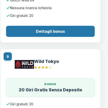
Gioco: Area 69
Nessuna ricarica richiesta
Giri gratuiti: 20
Dettagli bonus
9
Wild Tokyo
★★★★☆
BONUS
20 Giri Gratis Senza Deposito
Giri gratuiti: 20