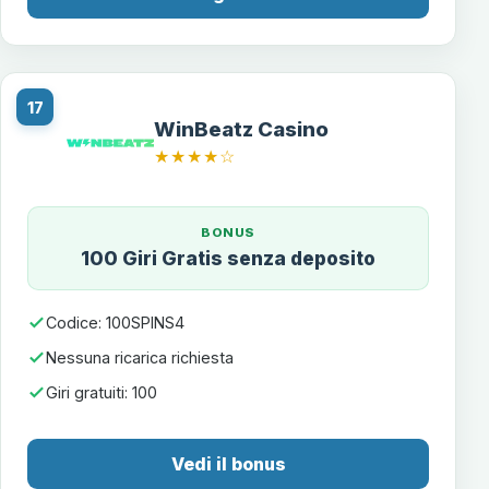
17
WinBeatz Casino
★★★★☆
BONUS
100 Giri Gratis senza deposito
Codice: 100SPINS4
Nessuna ricarica richiesta
Giri gratuiti: 100
Vedi il bonus