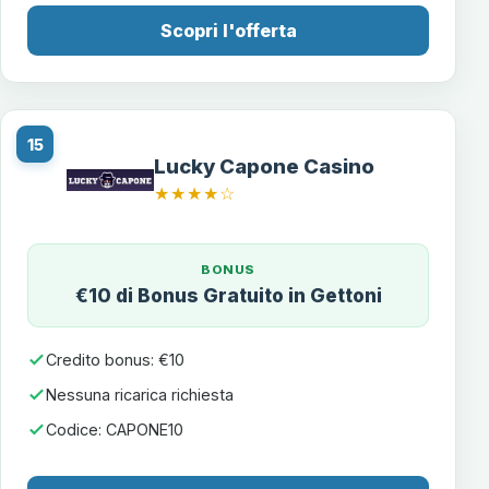
Scopri l'offerta
15
Lucky Capone Casino
★★★★☆
BONUS
€10 di Bonus Gratuito in Gettoni
Credito bonus: €10
Nessuna ricarica richiesta
Codice: CAPONE10