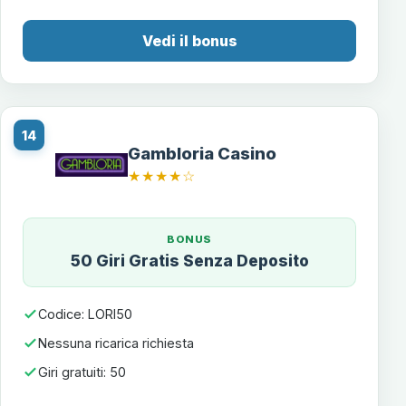
Vedi il bonus
14
Gambloria Casino
★★★★☆
BONUS
50 Giri Gratis Senza Deposito
Codice: LORI50
Nessuna ricarica richiesta
Giri gratuiti: 50