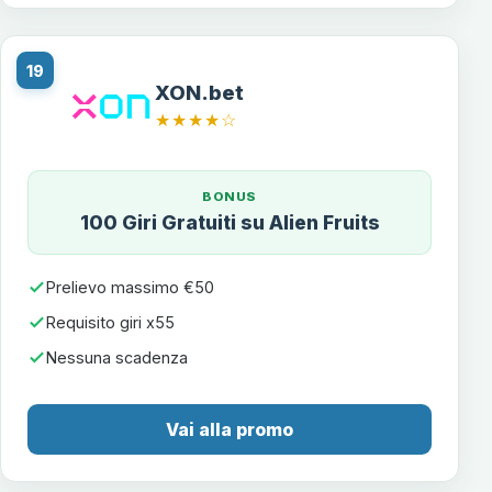
19
XON.bet
★★★★☆
BONUS
100 Giri Gratuiti su Alien Fruits
Prelievo massimo €50
Requisito giri x55
Nessuna scadenza
Vai alla promo