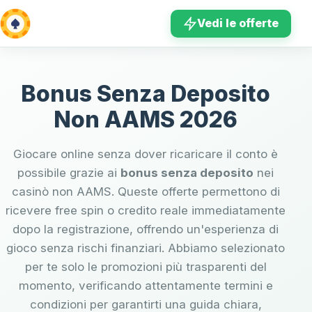
Vedi le offerte
Bonus Senza Deposito
Non AAMS 2026
Giocare online senza dover ricaricare il conto è
possibile grazie ai
bonus senza deposito
nei
casinò non AAMS. Queste offerte permettono di
ricevere free spin o credito reale immediatamente
dopo la registrazione, offrendo un'esperienza di
gioco senza rischi finanziari. Abbiamo selezionato
per te solo le promozioni più trasparenti del
momento, verificando attentamente termini e
condizioni per garantirti una guida chiara,