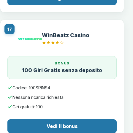
17
WinBeatz Casino
★★★★☆
BONUS
100 Giri Gratis senza deposito
Codice: 100SPINS4
Nessuna ricarica richiesta
Giri gratuiti: 100
Vedi il bonus