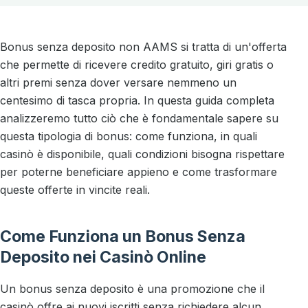
Bonus senza deposito non AAMS si tratta di un'offerta
che permette di ricevere credito gratuito, giri gratis o
altri premi senza dover versare nemmeno un
centesimo di tasca propria. In questa guida completa
analizzeremo tutto ciò che è fondamentale sapere su
questa tipologia di bonus: come funziona, in quali
casinò è disponibile, quali condizioni bisogna rispettare
per poterne beneficiare appieno e come trasformare
queste offerte in vincite reali.
Come Funziona un Bonus Senza
Deposito nei Casinò Online
Un bonus senza deposito è una promozione che il
casinò offre ai nuovi iscritti senza richiedere alcun