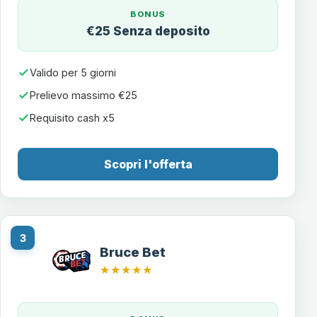
BONUS
€25 Senza deposito
Valido per 5 giorni
Prelievo massimo €25
Requisito cash x5
Scopri l'offerta
3
Bruce Bet
★★★★★