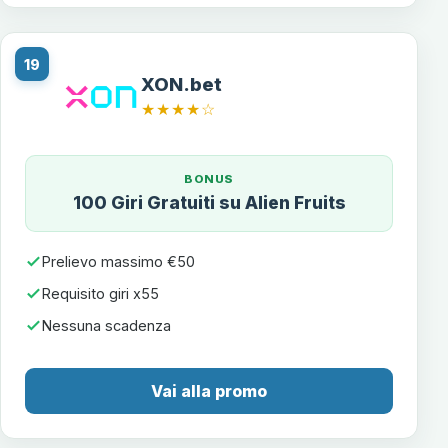
19
XON.bet
★★★★☆
BONUS
100 Giri Gratuiti su Alien Fruits
Prelievo massimo €50
Requisito giri x55
Nessuna scadenza
Vai alla promo