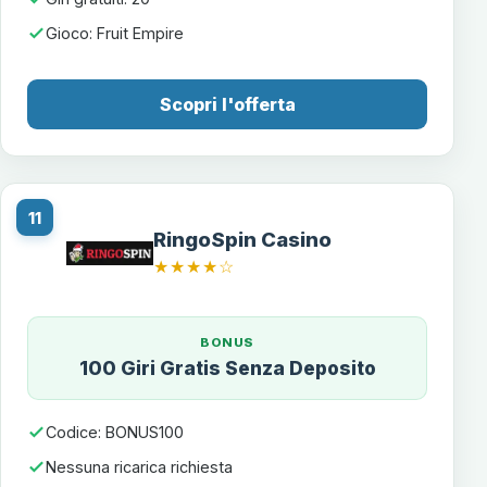
Gioco: Fruit Empire
Scopri l'offerta
11
RingoSpin Casino
★★★★☆
BONUS
100 Giri Gratis Senza Deposito
Codice: BONUS100
Nessuna ricarica richiesta