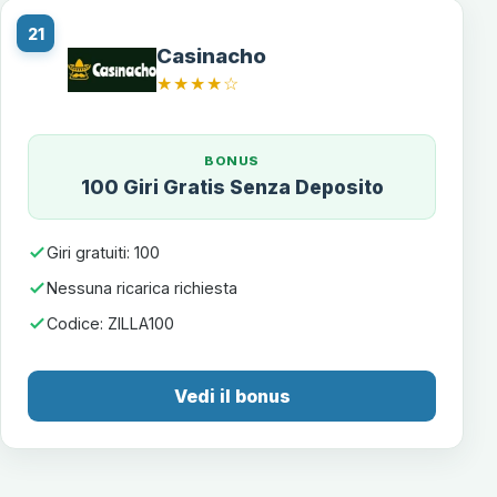
21
Casinacho
★★★★☆
BONUS
100 Giri Gratis Senza Deposito
Giri gratuiti: 100
Nessuna ricarica richiesta
Codice: ZILLA100
Vedi il bonus