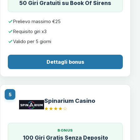
50 Giri Gratuiti su Book Of Sirens
Prelievo massimo €25
Requisito giri x3
Valido per 5 giorni
Dettagli bonus
5
Spinarium Casino
★★★★☆
BONUS
100 Giri Gratis Senza Deposito