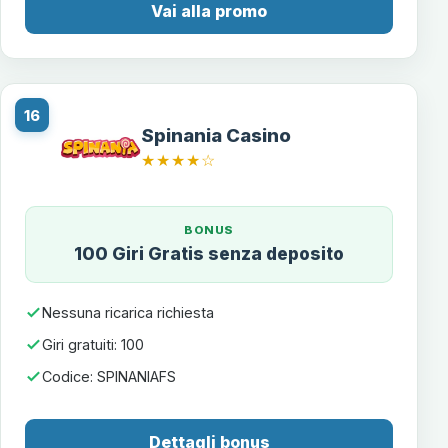
Vai alla promo
16
Spinania Casino
★★★★☆
BONUS
100 Giri Gratis senza deposito
Nessuna ricarica richiesta
Giri gratuiti: 100
Codice: SPINANIAFS
Dettagli bonus