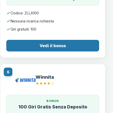
Codice: ZLLA100
Nessuna ricarica richiesta
Giri gratuiti: 100
Vedi il bonus
6
Winnita
★★★★☆
BONUS
100 Giri Gratis Senza Deposito