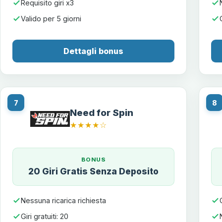
Requisito giri x3
Valido per 5 giorni
Dettagli bonus
7
8
Need for Spin
★★★★☆
BONUS
20 Giri Gratis Senza Deposito
Nessuna ricarica richiesta
Giri gratuiti: 20