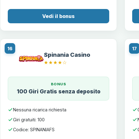
Vedi il bonus
16
17
Spinania Casino
★★★★☆
BONUS
100 Giri Gratis senza deposito
Nessuna ricarica richiesta
Giri gratuiti: 100
Codice: SPINANIAFS