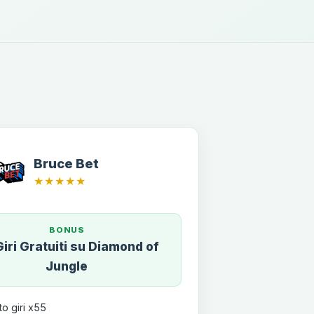
Bruce Bet
★★★★★
BONUS
iri Gratuiti su Diamond of
Jungle
to giri x55