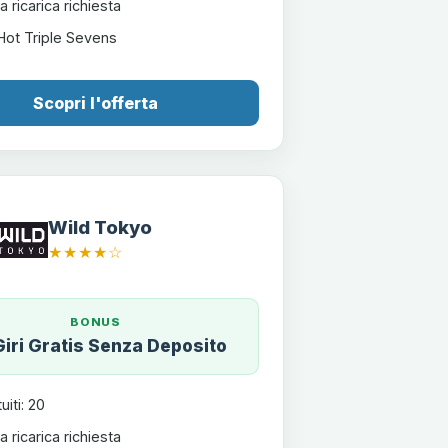
 ricarica richiesta
Hot Triple Sevens
Scopri l'offerta
Wild Tokyo
★★★★☆
BONUS
Giri Gratis Senza Deposito
uiti: 20
 ricarica richiesta