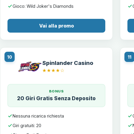
Gioco: Wild Joker's Diamonds
Vai alla promo
10
11
Spinlander Casino
★★★★☆
BONUS
20 Giri Gratis Senza Deposito
Nessuna ricarica richiesta
Giri gratuiti: 20