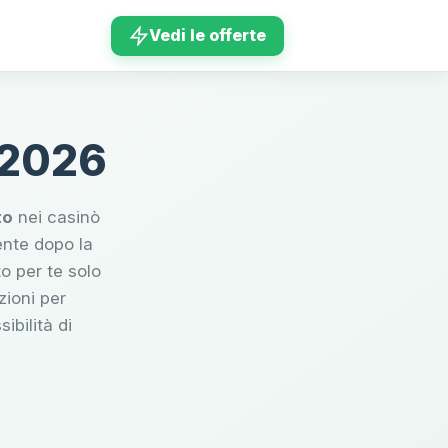
Vedi le offerte
 2026
to
nei casinò
ente dopo la
o per te solo
zioni per
ibilità di