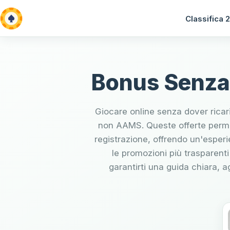
Classifica 
Bonus Senza
Giocare online senza dover ricari
non AAMS. Queste offerte perme
registrazione, offrendo un'esperi
le promozioni più trasparent
garantirti una guida chiara, a