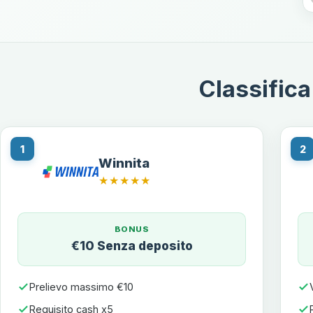
Classific
1
2
Winnita
★★★★★
BONUS
€10 Senza deposito
Prelievo massimo €10
Requisito cash x5