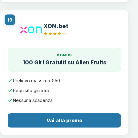
19
XON.bet
★★★★☆
BONUS
100 Giri Gratuiti su Alien Fruits
Prelievo massimo €50
Requisito giri x55
Nessuna scadenza
Vai alla promo