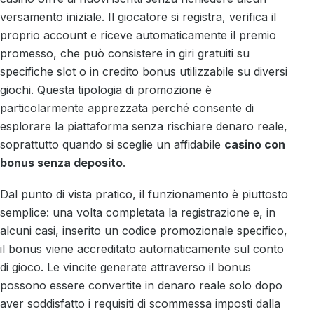
versamento iniziale. Il giocatore si registra, verifica il
proprio account e riceve automaticamente il premio
promesso, che può consistere in giri gratuiti su
specifiche slot o in credito bonus utilizzabile su diversi
giochi. Questa tipologia di promozione è
particolarmente apprezzata perché consente di
esplorare la piattaforma senza rischiare denaro reale,
soprattutto quando si sceglie un affidabile
casino con
bonus senza deposito
.
Dal punto di vista pratico, il funzionamento è piuttosto
semplice: una volta completata la registrazione e, in
alcuni casi, inserito un codice promozionale specifico,
il bonus viene accreditato automaticamente sul conto
di gioco. Le vincite generate attraverso il bonus
possono essere convertite in denaro reale solo dopo
aver soddisfatto i requisiti di scommessa imposti dalla