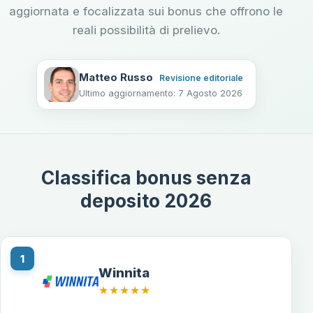
aggiornata e focalizzata sui bonus che offrono le
reali possibilità di prelievo.
Matteo Russo
Revisione editoriale
Ultimo aggiornamento: 7 Agosto 2026
Classifica bonus senza
deposito 2026
1
Winnita
★★★★★