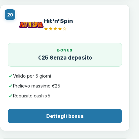
20
Hit'n'Spin
★★★★☆
BONUS
€25 Senza deposito
Valido per 5 giorni
Prelievo massimo €25
Requisito cash x5
Dettagli bonus