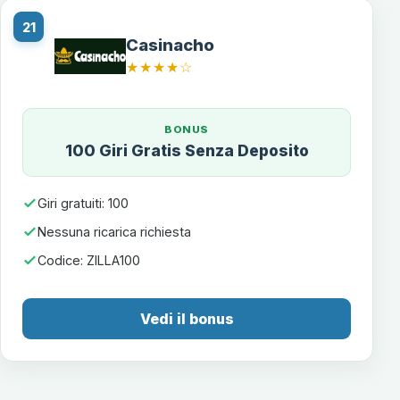
21
Casinacho
★★★★☆
BONUS
100 Giri Gratis Senza Deposito
Giri gratuiti: 100
Nessuna ricarica richiesta
Codice: ZILLA100
Vedi il bonus