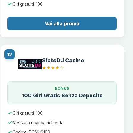
Giri gratuiti: 100
Vai alla promo
12
SlotsDJ Casino
★★★★☆
BONUS
100 Giri Gratis Senza Deposito
Giri gratuiti: 100
Nessuna ricarica richiesta
Codice: BONUS100