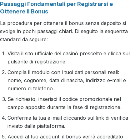
Passaggi Fondamentali per Registrarsi e
Ottenere il Bonus
La procedura per ottenere il bonus senza deposito si
svolge in pochi passaggi chiari. Di seguito la sequenza
standard da seguire:
Visita il sito ufficiale del casinò prescelto e clicca sul
pulsante di registrazione.
Compila il modulo con i tuoi dati personali reali:
nome, cognome, data di nascita, indirizzo e-mail e
numero di telefono.
Se richiesto, inserisci il codice promozionale nel
campo apposito durante la fase di registrazione.
Conferma la tua e-mail cliccando sul link di verifica
inviato dalla piattaforma.
Accedi al tuo account: il bonus verrà accreditato