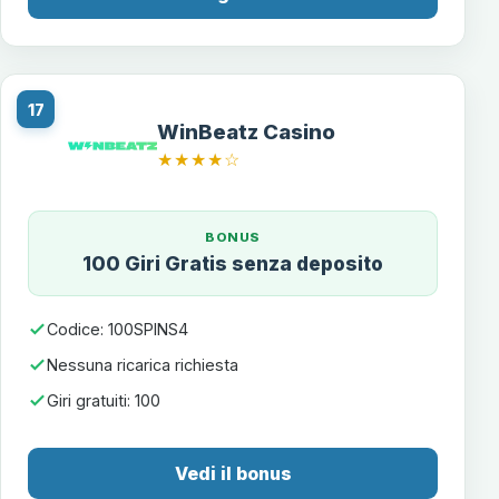
17
WinBeatz Casino
★★★★☆
BONUS
100 Giri Gratis senza deposito
Codice: 100SPINS4
Nessuna ricarica richiesta
Giri gratuiti: 100
Vedi il bonus