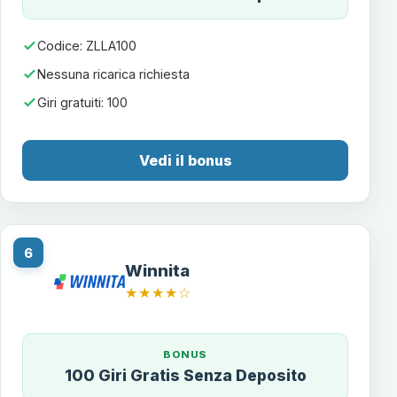
Codice: ZLLA100
Nessuna ricarica richiesta
Giri gratuiti: 100
Vedi il bonus
6
Winnita
★★★★☆
BONUS
100 Giri Gratis Senza Deposito