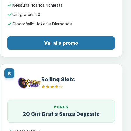
Nessuna ricarica richiesta
Giri gratuiti: 20
Gioco: Wild Joker's Diamonds
Vai alla promo
8
Rolling Slots
★★★★☆
BONUS
20 Giri Gratis Senza Deposito