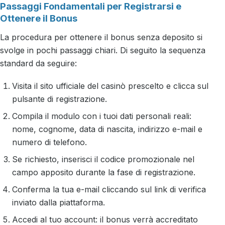
Passaggi Fondamentali per Registrarsi e
Ottenere il Bonus
La procedura per ottenere il bonus senza deposito si
svolge in pochi passaggi chiari. Di seguito la sequenza
standard da seguire:
Visita il sito ufficiale del casinò prescelto e clicca sul
pulsante di registrazione.
Compila il modulo con i tuoi dati personali reali:
nome, cognome, data di nascita, indirizzo e-mail e
numero di telefono.
Se richiesto, inserisci il codice promozionale nel
campo apposito durante la fase di registrazione.
Conferma la tua e-mail cliccando sul link di verifica
inviato dalla piattaforma.
Accedi al tuo account: il bonus verrà accreditato