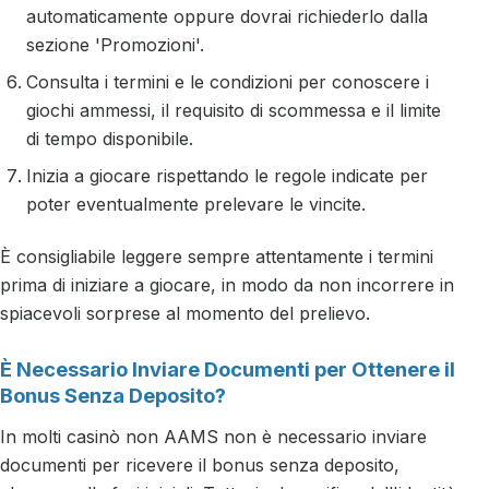
automaticamente oppure dovrai richiederlo dalla
sezione 'Promozioni'.
Consulta i termini e le condizioni per conoscere i
giochi ammessi, il requisito di scommessa e il limite
di tempo disponibile.
Inizia a giocare rispettando le regole indicate per
poter eventualmente prelevare le vincite.
È consigliabile leggere sempre attentamente i termini
prima di iniziare a giocare, in modo da non incorrere in
spiacevoli sorprese al momento del prelievo.
È Necessario Inviare Documenti per Ottenere il
Bonus Senza Deposito?
In molti casinò non AAMS non è necessario inviare
documenti per ricevere il bonus senza deposito,