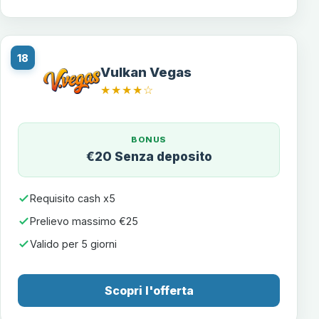
18
Vulkan Vegas
★★★★☆
BONUS
€20 Senza deposito
Requisito cash x5
Prelievo massimo €25
Valido per 5 giorni
Scopri l'offerta