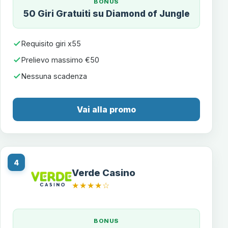
BONUS
50 Giri Gratuiti su Diamond of Jungle
Requisito giri x55
Prelievo massimo €50
Nessuna scadenza
Vai alla promo
4
Verde Casino
★★★★☆
BONUS