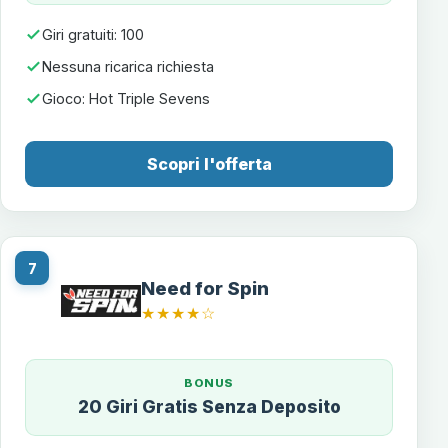
Giri gratuiti: 100
Nessuna ricarica richiesta
Gioco: Hot Triple Sevens
Scopri l'offerta
7
Need for Spin
★★★★☆
BONUS
20 Giri Gratis Senza Deposito