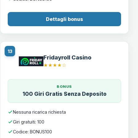
Dettagli bonus
13
Fridayroll Casino
★★★★☆
BONUS
100 Giri Gratis Senza Deposito
Nessuna ricarica richiesta
Giri gratuiti: 100
Codice: BONUS100