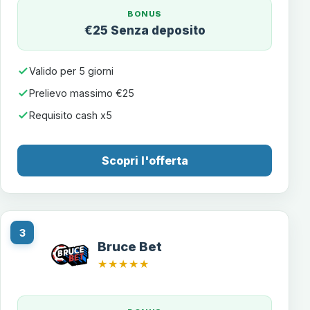
BONUS
€25 Senza deposito
Valido per 5 giorni
Prelievo massimo €25
Requisito cash x5
Scopri l'offerta
3
Bruce Bet
★★★★★