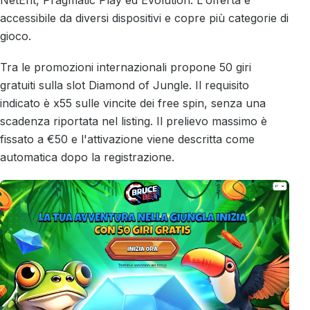
accessibile da diversi dispositivi e copre più categorie di
gioco.
Tra le promozioni internazionali propone 50 giri
gratuiti sulla slot Diamond of Jungle. Il requisito
indicato è x55 sulle vincite dei free spin, senza una
scadenza riportata nel listing. Il prelievo massimo è
fissato a €50 e l'attivazione viene descritta come
automatica dopo la registrazione.