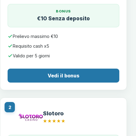
BONUS
€10 Senza deposito
Prelievo massimo €10
Requisito cash x5
Valido per 5 giorni
Vedi il bonus
2
Slotoro
★★★★★