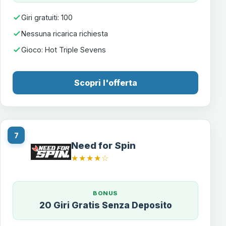
Giri gratuiti: 100
Nessuna ricarica richiesta
Gioco: Hot Triple Sevens
Scopri l'offerta
7
Need for Spin
★★★★☆
BONUS
20 Giri Gratis Senza Deposito