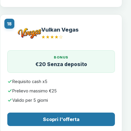
18
Vulkan Vegas
★★★★☆
BONUS
€20 Senza deposito
Requisito cash x5
Prelievo massimo €25
Valido per 5 giorni
Scopri l'offerta