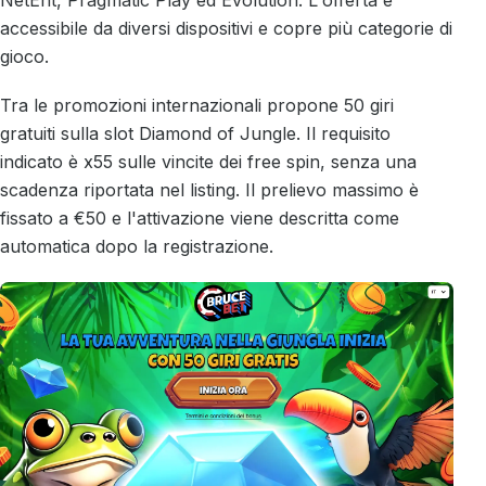
accessibile da diversi dispositivi e copre più categorie di
gioco.
Tra le promozioni internazionali propone 50 giri
gratuiti sulla slot Diamond of Jungle. Il requisito
indicato è x55 sulle vincite dei free spin, senza una
scadenza riportata nel listing. Il prelievo massimo è
fissato a €50 e l'attivazione viene descritta come
automatica dopo la registrazione.