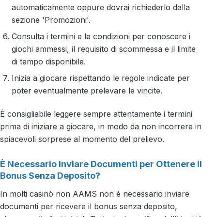
automaticamente oppure dovrai richiederlo dalla
sezione 'Promozioni'.
Consulta i termini e le condizioni per conoscere i
giochi ammessi, il requisito di scommessa e il limite
di tempo disponibile.
Inizia a giocare rispettando le regole indicate per
poter eventualmente prelevare le vincite.
È consigliabile leggere sempre attentamente i termini
prima di iniziare a giocare, in modo da non incorrere in
spiacevoli sorprese al momento del prelievo.
È Necessario Inviare Documenti per Ottenere il
Bonus Senza Deposito?
In molti casinò non AAMS non è necessario inviare
documenti per ricevere il bonus senza deposito,