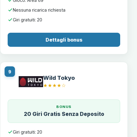
Gioco: Area 69
Nessuna ricarica richiesta
Giri gratuiti: 20
Dettagli bonus
9
Wild Tokyo
★★★★☆
BONUS
20 Giri Gratis Senza Deposito
Giri gratuiti: 20