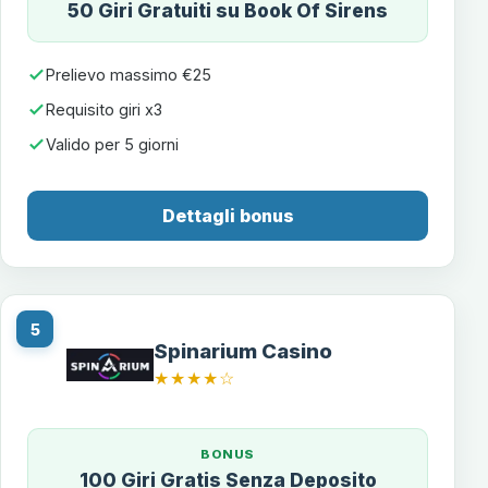
50 Giri Gratuiti su Book Of Sirens
Prelievo massimo €25
Requisito giri x3
Valido per 5 giorni
Dettagli bonus
5
Spinarium Casino
★★★★☆
BONUS
100 Giri Gratis Senza Deposito