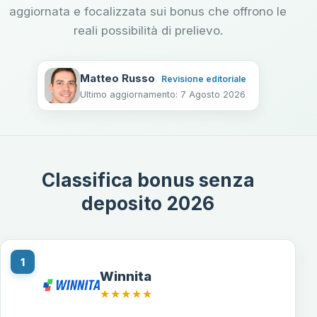
aggiornata e focalizzata sui bonus che offrono le
reali possibilità di prelievo.
Matteo Russo
Revisione editoriale
Ultimo aggiornamento: 7 Agosto 2026
Classifica bonus senza
deposito 2026
1
Winnita
★★★★★