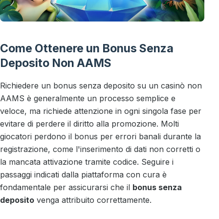
Come Ottenere un Bonus Senza
Deposito Non AAMS
Richiedere un bonus senza deposito su un casinò non
AAMS è generalmente un processo semplice e
veloce, ma richiede attenzione in ogni singola fase per
evitare di perdere il diritto alla promozione. Molti
giocatori perdono il bonus per errori banali durante la
registrazione, come l'inserimento di dati non corretti o
la mancata attivazione tramite codice. Seguire i
passaggi indicati dalla piattaforma con cura è
fondamentale per assicurarsi che il
bonus senza
deposito
venga attribuito correttamente.