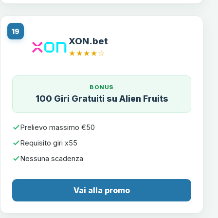
19
XON.bet
★★★★☆
BONUS
100 Giri Gratuiti su Alien Fruits
Prelievo massimo €50
Requisito giri x55
Nessuna scadenza
Vai alla promo