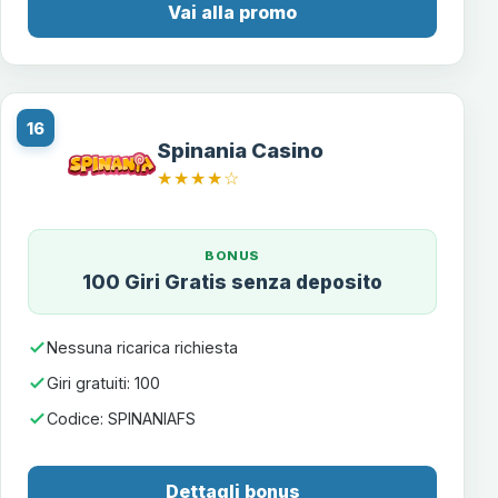
Vai alla promo
16
Spinania Casino
★★★★☆
BONUS
100 Giri Gratis senza deposito
Nessuna ricarica richiesta
Giri gratuiti: 100
Codice: SPINANIAFS
Dettagli bonus