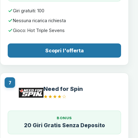
Giri gratuiti: 100
Nessuna ricarica richiesta
Gioco: Hot Triple Sevens
Scopri l'offerta
7
Need for Spin
★★★★☆
BONUS
20 Giri Gratis Senza Deposito