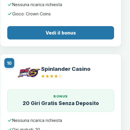
Nessuna ricarica richiesta
Gioco: Crown Coins
Vedi il bonus
10
Spinlander Casino
★★★★☆
BONUS
20 Giri Gratis Senza Deposito
Nessuna ricarica richiesta
Giri gratuiti: 20