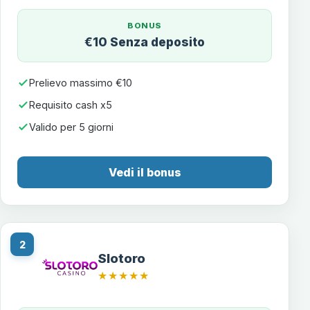
BONUS
€10 Senza deposito
Prelievo massimo €10
Requisito cash x5
Valido per 5 giorni
Vedi il bonus
2
Slotoro
★★★★★