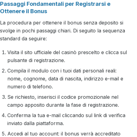
Passaggi Fondamentali per Registrarsi e
Ottenere il Bonus
La procedura per ottenere il bonus senza deposito si
svolge in pochi passaggi chiari. Di seguito la sequenza
standard da seguire:
Visita il sito ufficiale del casinò prescelto e clicca sul
pulsante di registrazione.
Compila il modulo con i tuoi dati personali reali:
nome, cognome, data di nascita, indirizzo e-mail e
numero di telefono.
Se richiesto, inserisci il codice promozionale nel
campo apposito durante la fase di registrazione.
Conferma la tua e-mail cliccando sul link di verifica
inviato dalla piattaforma.
Accedi al tuo account: il bonus verrà accreditato