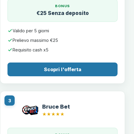
BONUS
€25 Senza deposito
Valido per 5 giorni
Prelievo massimo €25
Requisito cash x5
Scopri l'offerta
3
Bruce Bet
★★★★★