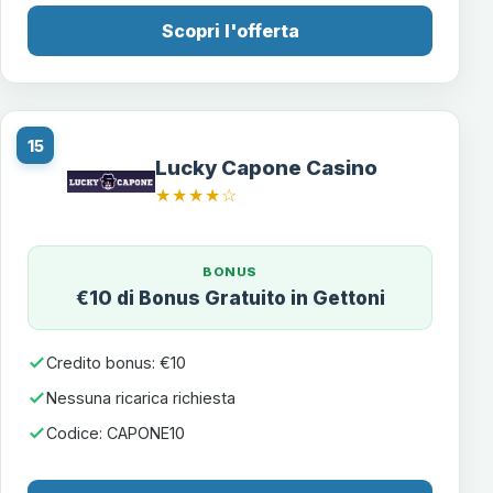
Scopri l'offerta
15
Lucky Capone Casino
★★★★☆
BONUS
€10 di Bonus Gratuito in Gettoni
Credito bonus: €10
Nessuna ricarica richiesta
Codice: CAPONE10