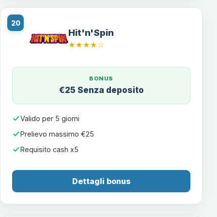
20
Hit'n'Spin
★★★★☆
BONUS
€25 Senza deposito
Valido per 5 giorni
Prelievo massimo €25
Requisito cash x5
Dettagli bonus