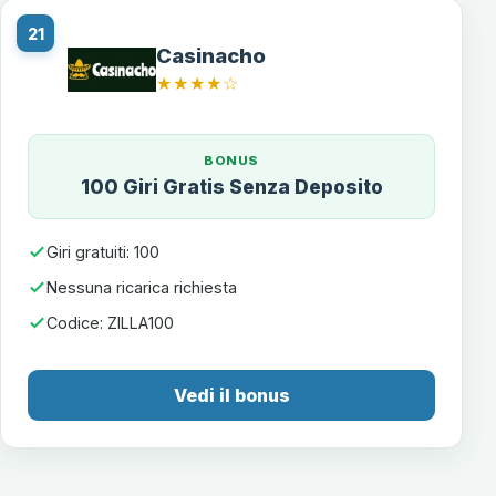
21
Casinacho
★★★★☆
BONUS
100 Giri Gratis Senza Deposito
Giri gratuiti: 100
Nessuna ricarica richiesta
Codice: ZILLA100
Vedi il bonus