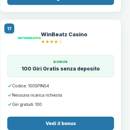
17
WinBeatz Casino
★★★★☆
BONUS
100 Giri Gratis senza deposito
Codice: 100SPINS4
Nessuna ricarica richiesta
Giri gratuiti: 100
Vedi il bonus