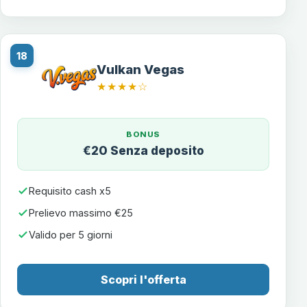
18
Vulkan Vegas
★★★★☆
BONUS
€20 Senza deposito
Requisito cash x5
Prelievo massimo €25
Valido per 5 giorni
Scopri l'offerta