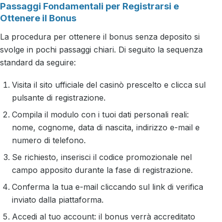
Passaggi Fondamentali per Registrarsi e
Ottenere il Bonus
La procedura per ottenere il bonus senza deposito si
svolge in pochi passaggi chiari. Di seguito la sequenza
standard da seguire:
Visita il sito ufficiale del casinò prescelto e clicca sul
pulsante di registrazione.
Compila il modulo con i tuoi dati personali reali:
nome, cognome, data di nascita, indirizzo e-mail e
numero di telefono.
Se richiesto, inserisci il codice promozionale nel
campo apposito durante la fase di registrazione.
Conferma la tua e-mail cliccando sul link di verifica
inviato dalla piattaforma.
Accedi al tuo account: il bonus verrà accreditato