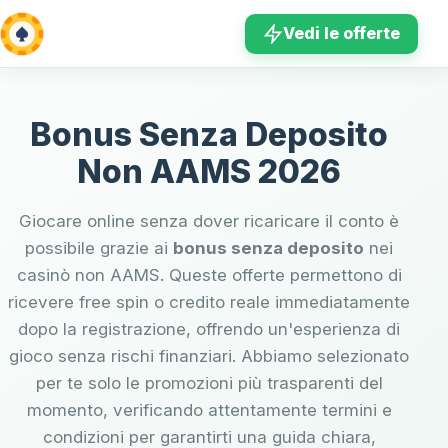
Vedi le offerte
Bonus Senza Deposito
Non AAMS 2026
Giocare online senza dover ricaricare il conto è
possibile grazie ai
bonus senza deposito
nei
casinò non AAMS. Queste offerte permettono di
ricevere free spin o credito reale immediatamente
dopo la registrazione, offrendo un'esperienza di
gioco senza rischi finanziari. Abbiamo selezionato
per te solo le promozioni più trasparenti del
momento, verificando attentamente termini e
condizioni per garantirti una guida chiara,