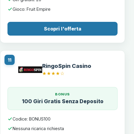
Gioco: Fruit Empire
Scopri l'offerta
11
RingoSpin Casino
★★★★☆
BONUS
100 Giri Gratis Senza Deposito
Codice: BONUS100
Nessuna ricarica richiesta