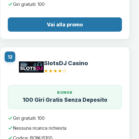
Giri gratuiti: 100
Vai alla promo
12
SlotsDJ Casino
★★★★☆
BONUS
100 Giri Gratis Senza Deposito
Giri gratuiti: 100
Nessuna ricarica richiesta
Codice: BONUS100