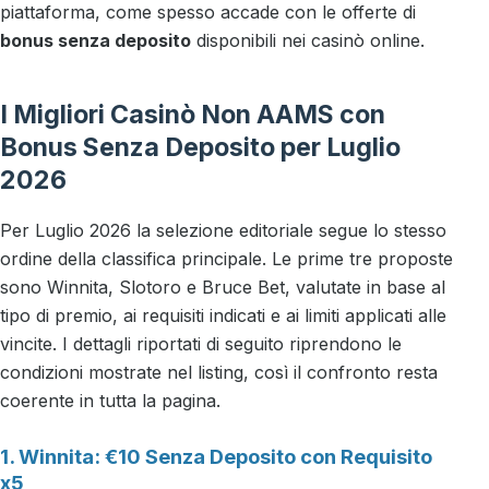
piattaforma, come spesso accade con le offerte di
bonus senza deposito
disponibili nei casinò online.
I Migliori Casinò Non AAMS con
Bonus Senza Deposito per Luglio
2026
Per Luglio 2026 la selezione editoriale segue lo stesso
ordine della classifica principale. Le prime tre proposte
sono Winnita, Slotoro e Bruce Bet, valutate in base al
tipo di premio, ai requisiti indicati e ai limiti applicati alle
vincite. I dettagli riportati di seguito riprendono le
condizioni mostrate nel listing, così il confronto resta
coerente in tutta la pagina.
1. Winnita: €10 Senza Deposito con Requisito
x5