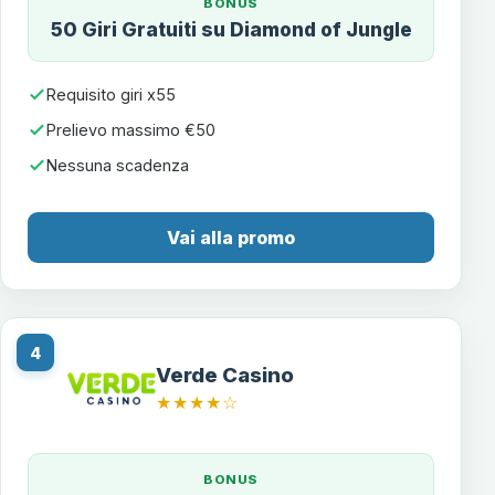
BONUS
50 Giri Gratuiti su Diamond of Jungle
Requisito giri x55
Prelievo massimo €50
Nessuna scadenza
Vai alla promo
4
Verde Casino
★★★★☆
BONUS