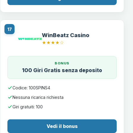
17
WinBeatz Casino
★★★★☆
BONUS
100 Giri Gratis senza deposito
Codice: 100SPINS4
Nessuna ricarica richiesta
Giri gratuiti: 100
Vedi il bonus