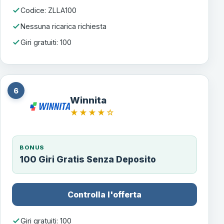
Codice: ZLLA100
Nessuna ricarica richiesta
Giri gratuiti: 100
6
Winnita
★★★★☆
BONUS
100 Giri Gratis Senza Deposito
Controlla l'offerta
Giri gratuiti: 100