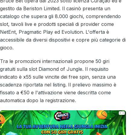
Bruce Bet opera dal 2023 sotto licenza Curaçao ed è
gestito da Beriston Limited. Il casinò presenta un
catalogo che supera gli 8.000 giochi, comprendendo
slot, tavoli live e prodotti speciali di provider come
NetEnt, Pragmatic Play ed Evolution. L'offerta è
accessibile da diversi dispositivi e copre più categorie di
gioco.
Tra le promozioni internazionali propone 50 giri
gratuiti sulla slot Diamond of Jungle. Il requisito
indicato è x55 sulle vincite dei free spin, senza una
scadenza riportata nel listing. Il prelievo massimo è
fissato a €50 e l'attivazione viene descritta come
automatica dopo la registrazione.