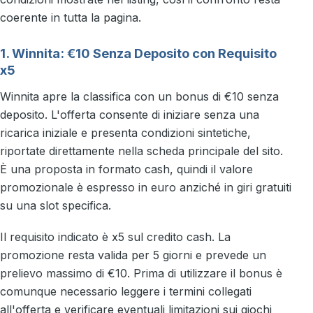
coerente in tutta la pagina.
1. Winnita: €10 Senza Deposito con Requisito
x5
Winnita apre la classifica con un bonus di €10 senza
deposito. L'offerta consente di iniziare senza una
ricarica iniziale e presenta condizioni sintetiche,
riportate direttamente nella scheda principale del sito.
È una proposta in formato cash, quindi il valore
promozionale è espresso in euro anziché in giri gratuiti
su una slot specifica.
Il requisito indicato è x5 sul credito cash. La
promozione resta valida per 5 giorni e prevede un
prelievo massimo di €10. Prima di utilizzare il bonus è
comunque necessario leggere i termini collegati
all'offerta e verificare eventuali limitazioni sui giochi