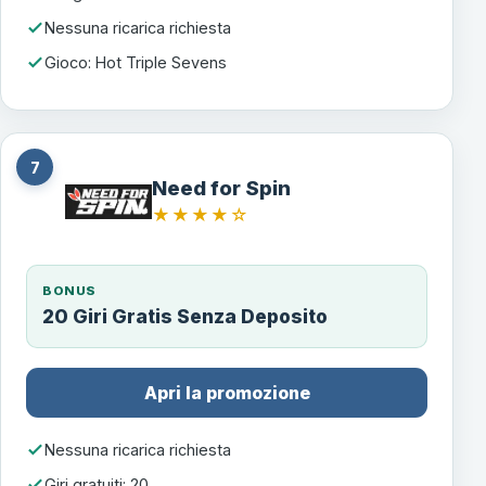
Nessuna ricarica richiesta
Gioco: Hot Triple Sevens
7
Need for Spin
★★★★☆
BONUS
20 Giri Gratis Senza Deposito
Apri la promozione
Nessuna ricarica richiesta
Giri gratuiti: 20