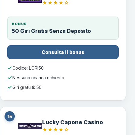
★★★★☆
BONUS
50 Giri Gratis Senza Deposito
Consulta il bonus
Codice: LORI50
Nessuna ricarica richiesta
Giri gratuiti: 50
15
Lucky Capone Casino
★★★★☆