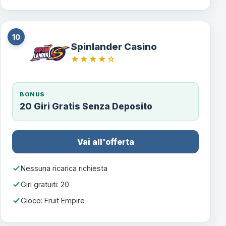
10
Spinlander Casino
★★★★☆
BONUS
20 Giri Gratis Senza Deposito
Vai all'offerta
Nessuna ricarica richiesta
Giri gratuiti: 20
Gioco: Fruit Empire