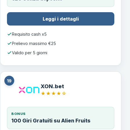
Leggi i dettagli
Requisito cash x5
Prelievo massimo €25
Valido per 5 giorni
19
XON.bet
★★★★☆
BONUS
100 Giri Gratuiti su Alien Fruits