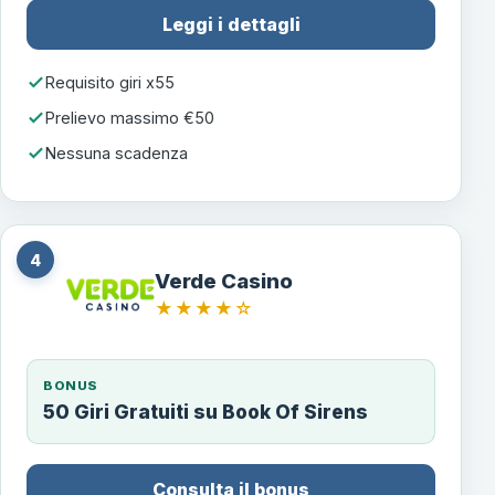
Leggi i dettagli
Requisito giri x55
Prelievo massimo €50
Nessuna scadenza
4
Verde Casino
★★★★☆
BONUS
50 Giri Gratuiti su Book Of Sirens
Consulta il bonus