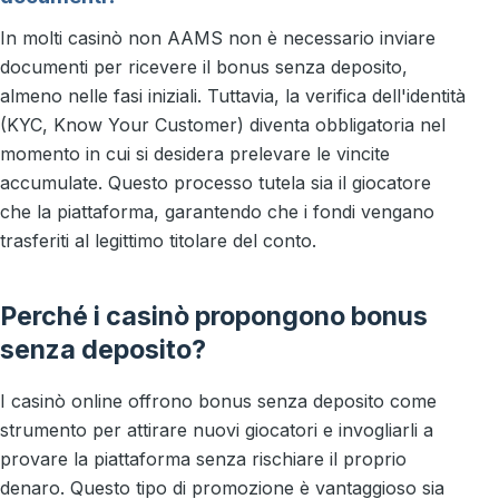
In molti casinò non AAMS non è necessario inviare
documenti per ricevere il bonus senza deposito,
almeno nelle fasi iniziali. Tuttavia, la verifica dell'identità
(KYC, Know Your Customer) diventa obbligatoria nel
momento in cui si desidera prelevare le vincite
accumulate. Questo processo tutela sia il giocatore
che la piattaforma, garantendo che i fondi vengano
trasferiti al legittimo titolare del conto.
Perché i casinò propongono bonus
senza deposito?
I casinò online offrono bonus senza deposito come
strumento per attirare nuovi giocatori e invogliarli a
provare la piattaforma senza rischiare il proprio
denaro. Questo tipo di promozione è vantaggioso sia