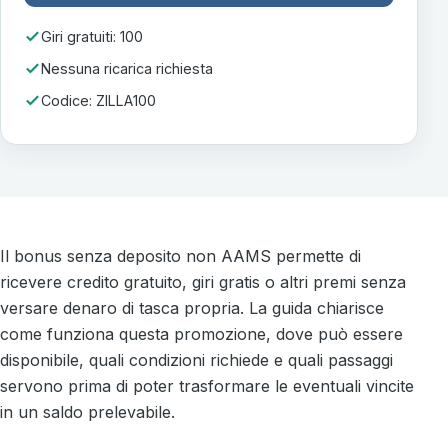
Giri gratuiti: 100
Nessuna ricarica richiesta
Codice: ZILLA100
Il bonus senza deposito non AAMS permette di
ricevere credito gratuito, giri gratis o altri premi senza
versare denaro di tasca propria. La guida chiarisce
come funziona questa promozione, dove può essere
disponibile, quali condizioni richiede e quali passaggi
servono prima di poter trasformare le eventuali vincite
in un saldo prelevabile.