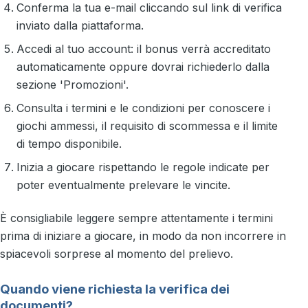
Conferma la tua e-mail cliccando sul link di verifica
inviato dalla piattaforma.
Accedi al tuo account: il bonus verrà accreditato
automaticamente oppure dovrai richiederlo dalla
sezione 'Promozioni'.
Consulta i termini e le condizioni per conoscere i
giochi ammessi, il requisito di scommessa e il limite
di tempo disponibile.
Inizia a giocare rispettando le regole indicate per
poter eventualmente prelevare le vincite.
È consigliabile leggere sempre attentamente i termini
prima di iniziare a giocare, in modo da non incorrere in
spiacevoli sorprese al momento del prelievo.
Quando viene richiesta la verifica dei
documenti?