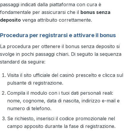
passaggi indicati dalla piattaforma con cura è
fondamentale per assicurarsi che il
bonus senza
deposito
venga attribuito correttamente.
Procedura per registrarsi e attivare il bonus
La procedura per ottenere il bonus senza deposito si
svolge in pochi passaggi chiari. Di seguito la sequenza
standard da seguire:
Visita il sito ufficiale del casinò prescelto e clicca sul
pulsante di registrazione.
Compila il modulo con i tuoi dati personali reali:
nome, cognome, data di nascita, indirizzo e-mail e
numero di telefono.
Se richiesto, inserisci il codice promozionale nel
campo apposito durante la fase di registrazione.