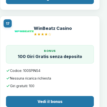
17
WinBeatz Casino
★★★★☆
BONUS
100 Giri Gratis senza deposito
Codice: 100SPINS4
Nessuna ricarica richiesta
Giri gratuiti: 100
Vedi il bonus