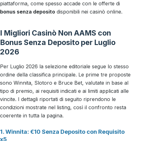
piattaforma, come spesso accade con le offerte di
bonus senza deposito
disponibili nei casinò online.
I Migliori Casinò Non AAMS con
Bonus Senza Deposito per Luglio
2026
Per Luglio 2026 la selezione editoriale segue lo stesso
ordine della classifica principale. Le prime tre proposte
sono Winnita, Slotoro e Bruce Bet, valutate in base al
tipo di premio, ai requisiti indicati e ai limiti applicati alle
vincite. I dettagli riportati di seguito riprendono le
condizioni mostrate nel listing, così il confronto resta
coerente in tutta la pagina.
1. Winnita: €10 Senza Deposito con Requisito
x5