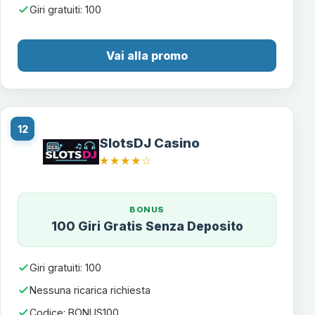
Giri gratuiti: 100
Vai alla promo
12
SlotsDJ Casino
★★★★☆
BONUS
100 Giri Gratis Senza Deposito
Giri gratuiti: 100
Nessuna ricarica richiesta
Codice: BONUS100