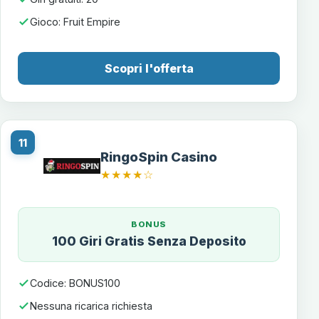
Gioco: Fruit Empire
Scopri l'offerta
11
RingoSpin Casino
★★★★☆
BONUS
100 Giri Gratis Senza Deposito
Codice: BONUS100
Nessuna ricarica richiesta