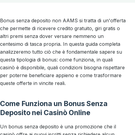
Bonus senza deposito non AAMS si tratta di un'offerta
che permette di ricevere credito gratuito, giri gratis o
altri premi senza dover versare nemmeno un
centesimo di tasca propria. In questa guida completa
analizzeremo tutto ciò che è fondamentale sapere su
questa tipologia di bonus: come funziona, in quali
casinò è disponibile, quali condizioni bisogna rispettare
per poterne beneficiare appieno e come trasformare
queste offerte in vincite reali.
Come Funziona un Bonus Senza
Deposito nei Casinò Online
Un bonus senza deposito è una promozione che il
casinò offre ai nuovi iscritti senza richiedere alcun