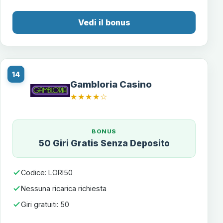
Vedi il bonus
14
Gambloria Casino
★★★★☆
BONUS
50 Giri Gratis Senza Deposito
Codice: LORI50
Nessuna ricarica richiesta
Giri gratuiti: 50