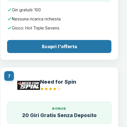
Giri gratuiti: 100
Nessuna ricarica richiesta
Gioco: Hot Triple Sevens
Scopri l'offerta
7
Need for Spin
★★★★☆
BONUS
20 Giri Gratis Senza Deposito