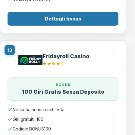
Dettagli bonus
13
Fridayroll Casino
★★★★☆
BONUS
100 Giri Gratis Senza Deposito
Nessuna ricarica richiesta
Giri gratuiti: 100
Codice: BONUS100