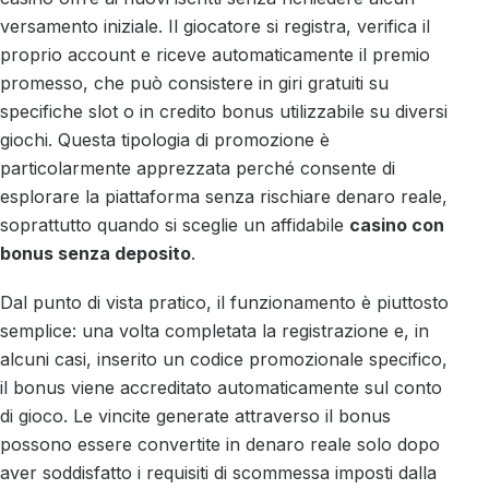
versamento iniziale. Il giocatore si registra, verifica il
proprio account e riceve automaticamente il premio
promesso, che può consistere in giri gratuiti su
specifiche slot o in credito bonus utilizzabile su diversi
giochi. Questa tipologia di promozione è
particolarmente apprezzata perché consente di
esplorare la piattaforma senza rischiare denaro reale,
soprattutto quando si sceglie un affidabile
casino con
bonus senza deposito
.
Dal punto di vista pratico, il funzionamento è piuttosto
semplice: una volta completata la registrazione e, in
alcuni casi, inserito un codice promozionale specifico,
il bonus viene accreditato automaticamente sul conto
di gioco. Le vincite generate attraverso il bonus
possono essere convertite in denaro reale solo dopo
aver soddisfatto i requisiti di scommessa imposti dalla