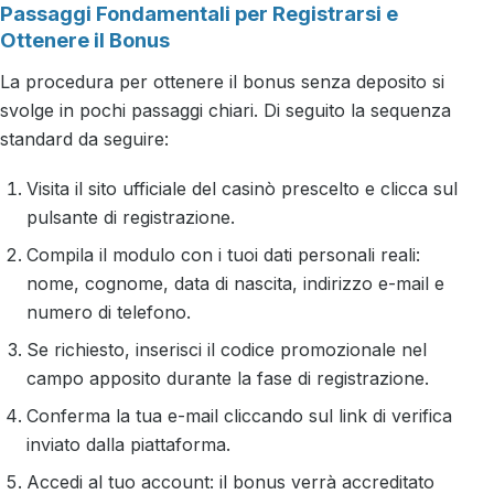
Passaggi Fondamentali per Registrarsi e
Ottenere il Bonus
La procedura per ottenere il bonus senza deposito si
svolge in pochi passaggi chiari. Di seguito la sequenza
standard da seguire:
Visita il sito ufficiale del casinò prescelto e clicca sul
pulsante di registrazione.
Compila il modulo con i tuoi dati personali reali:
nome, cognome, data di nascita, indirizzo e-mail e
numero di telefono.
Se richiesto, inserisci il codice promozionale nel
campo apposito durante la fase di registrazione.
Conferma la tua e-mail cliccando sul link di verifica
inviato dalla piattaforma.
Accedi al tuo account: il bonus verrà accreditato