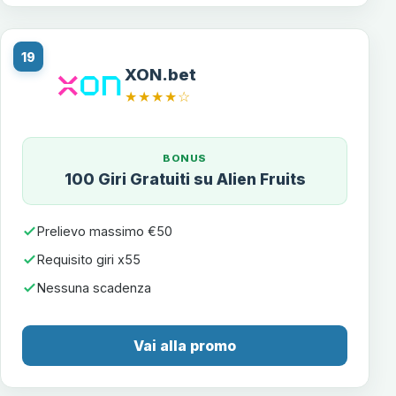
19
XON.bet
★★★★☆
BONUS
100 Giri Gratuiti su Alien Fruits
Prelievo massimo €50
Requisito giri x55
Nessuna scadenza
Vai alla promo