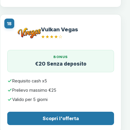
18
Vulkan Vegas
★★★★☆
BONUS
€20 Senza deposito
Requisito cash x5
Prelievo massimo €25
Valido per 5 giorni
Scopri l'offerta