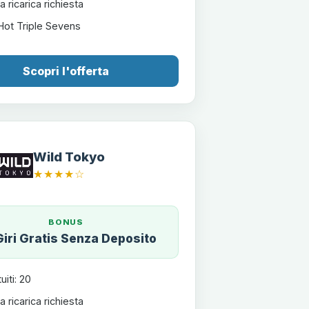
 ricarica richiesta
Hot Triple Sevens
Scopri l'offerta
Wild Tokyo
★★★★☆
BONUS
Giri Gratis Senza Deposito
uiti: 20
 ricarica richiesta