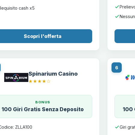
Prelie
Requisito cash x5
Nessun
Scopri l'offerta
6
Spinarium Casino
★★★★☆
BONUS
100 Giri Gratis Senza Deposito
100 
Codice: ZLLA100
Giri grat