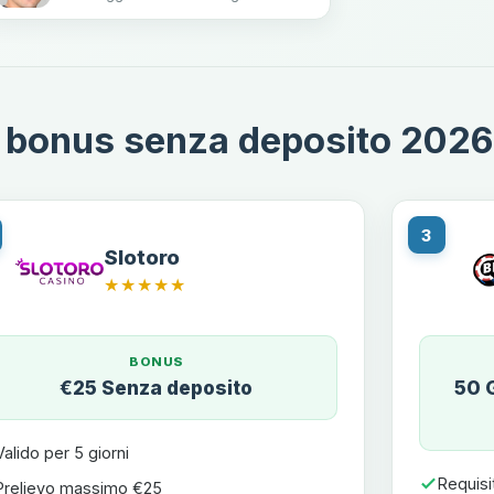
a bonus senza deposito 2026
3
Slotoro
★★★★★
BONUS
€25 Senza deposito
50 G
Valido per 5 giorni
Requisi
Prelievo massimo €25