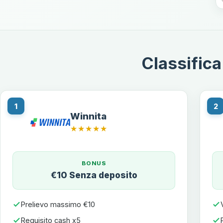
Classific
1
2
Winnita
★★★★★
BONUS
€10 Senza deposito
Prelievo massimo €10
Requisito cash x5