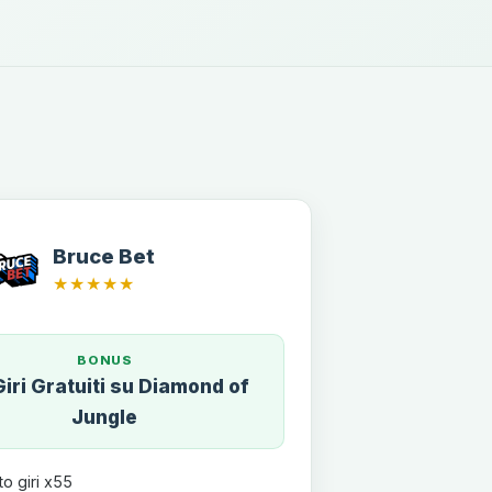
Bruce Bet
★★★★★
BONUS
iri Gratuiti su Diamond of
Jungle
to giri x55