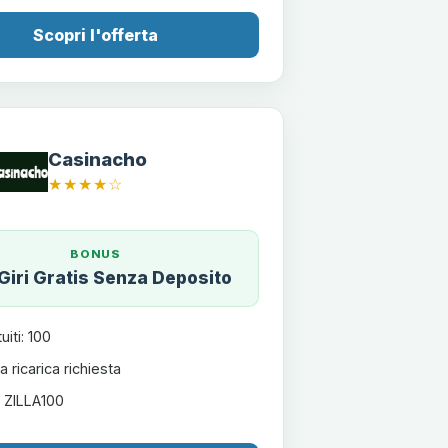
Scopri l'offerta
Casinacho
★★★★☆
BONUS
Giri Gratis Senza Deposito
uiti: 100
 ricarica richiesta
 ZILLA100