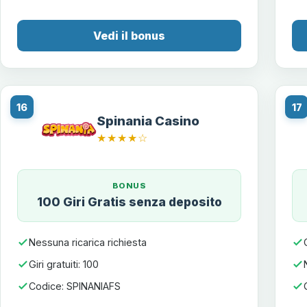
Vedi il bonus
16
17
Spinania Casino
★★★★☆
BONUS
100 Giri Gratis senza deposito
Nessuna ricarica richiesta
Giri gratuiti: 100
Codice: SPINANIAFS