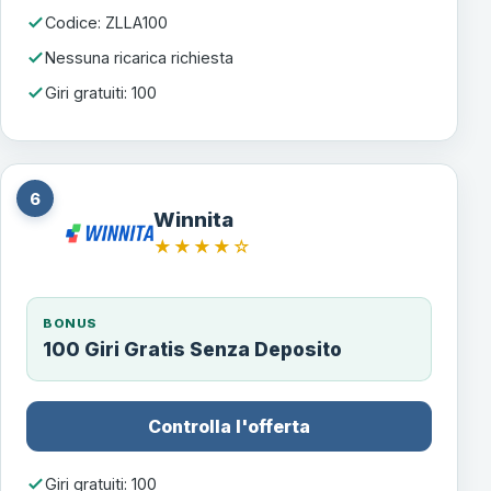
Codice: ZLLA100
Nessuna ricarica richiesta
Giri gratuiti: 100
6
Winnita
★★★★☆
BONUS
100 Giri Gratis Senza Deposito
Controlla l'offerta
Giri gratuiti: 100