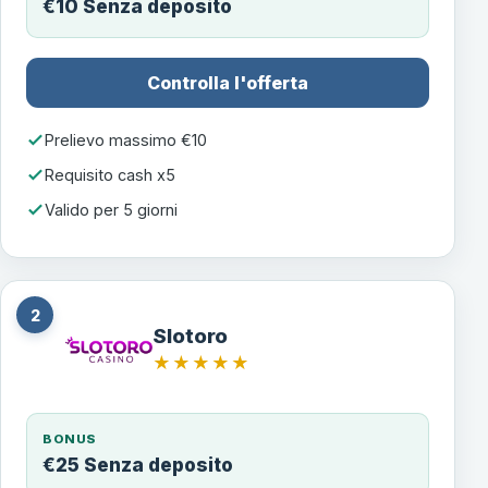
€10 Senza deposito
Controlla l'offerta
Prelievo massimo €10
Requisito cash x5
Valido per 5 giorni
2
Slotoro
★★★★★
BONUS
€25 Senza deposito