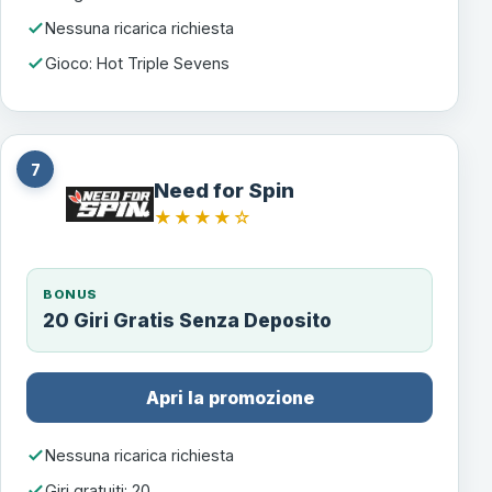
Nessuna ricarica richiesta
Gioco: Hot Triple Sevens
7
Need for Spin
★★★★☆
BONUS
20 Giri Gratis Senza Deposito
Apri la promozione
Nessuna ricarica richiesta
Giri gratuiti: 20