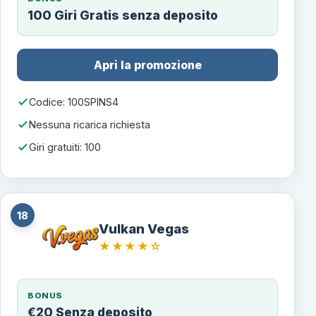
100 Giri Gratis senza deposito
Apri la promozione
Codice: 100SPINS4
Nessuna ricarica richiesta
Giri gratuiti: 100
18
Vulkan Vegas
★★★★☆
BONUS
€20 Senza deposito