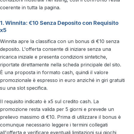
coerente in tutta la pagina.
1. Winnita: €10 Senza Deposito con Requisito
x5
Winnita apre la classifica con un bonus di €10 senza
deposito. L'offerta consente di iniziare senza una
ricarica iniziale e presenta condizioni sintetiche,
riportate direttamente nella scheda principale del sito.
È una proposta in formato cash, quindi il valore
promozionale è espresso in euro anziché in giri gratuiti
su una slot specifica.
Il requisito indicato è x5 sul credito cash. La
promozione resta valida per 5 giorni e prevede un
prelievo massimo di €10. Prima di utilizzare il bonus è
comunque necessario leggere i termini collegati
all'offerta e verificare eventuali limitazioni sui giochi