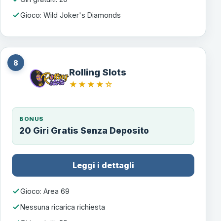
Gioco: Wild Joker's Diamonds
8
Rolling Slots
★★★★☆
BONUS
20 Giri Gratis Senza Deposito
Leggi i dettagli
Gioco: Area 69
Nessuna ricarica richiesta