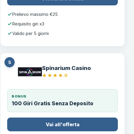
Prelievo massimo €25
Requisito giri x3
Valido per 5 giorni
5
Spinarium Casino
★★★★☆
BONUS
100 Giri Gratis Senza Deposito
Vai all'offerta