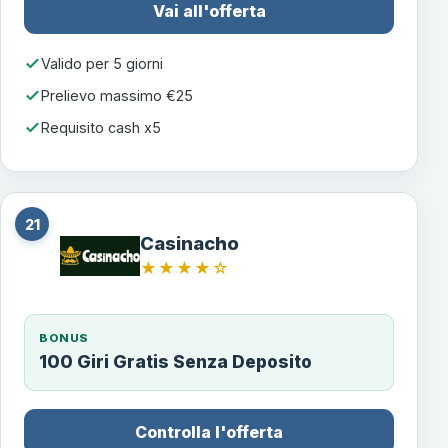
Vai all'offerta
Valido per 5 giorni
Prelievo massimo €25
Requisito cash x5
21
Casinacho
★★★★☆
BONUS
100 Giri Gratis Senza Deposito
Controlla l'offerta