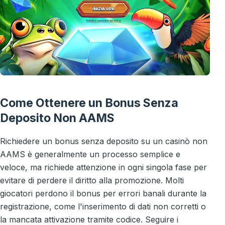
Come Ottenere un Bonus Senza
Deposito Non AAMS
Richiedere un bonus senza deposito su un casinò non
AAMS è generalmente un processo semplice e
veloce, ma richiede attenzione in ogni singola fase per
evitare di perdere il diritto alla promozione. Molti
giocatori perdono il bonus per errori banali durante la
registrazione, come l'inserimento di dati non corretti o
la mancata attivazione tramite codice. Seguire i