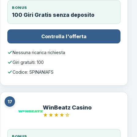
BONUS
100 Giri Gratis senza deposito
Controlla l'offerta
Nessuna ricarica richiesta
Giri gratuiti: 100
Codice: SPINANIAFS
17
WinBeatz Casino
★★★★☆
BONUS