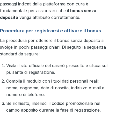
passaggi indicati dalla piattaforma con cura è
fondamentale per assicurarsi che il
bonus senza
deposito
venga attribuito correttamente.
Procedura per registrarsi e attivare il bonus
La procedura per ottenere il bonus senza deposito si
svolge in pochi passaggi chiari. Di seguito la sequenza
standard da seguire:
Visita il sito ufficiale del casinò prescelto e clicca sul
pulsante di registrazione.
Compila il modulo con i tuoi dati personali reali:
nome, cognome, data di nascita, indirizzo e-mail e
numero di telefono.
Se richiesto, inserisci il codice promozionale nel
campo apposito durante la fase di registrazione.