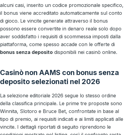
alcuni casi, inserito un codice promozionale specifico,
il bonus viene accreditato automaticamente sul conto
di gioco. Le vincite generate attraverso il bonus
possono essere convertite in denaro reale solo dopo
aver soddisfatto i requisiti di scommessa imposti dalla
piattaforma, come spesso accade con le offerte di
bonus senza deposito
disponibili nei casinò online.
Casinò non AAMS con bonus senza
deposito selezionati nel 2026
La selezione editoriale 2026 segue lo stesso ordine
della classifica principale. Le prime tre proposte sono
Winnita, Slotoro e Bruce Bet, confrontate in base al
tipo di premio, ai requisiti indicati e ai limiti applicati alle
vincite. I dettagli riportati di seguito riprendono le
condizioni mostrate nel listing, così il confronto resta