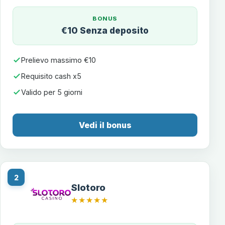
BONUS
€10 Senza deposito
Prelievo massimo €10
Requisito cash x5
Valido per 5 giorni
Vedi il bonus
2
Slotoro
★★★★★