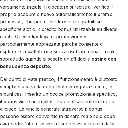
versamento iniziale. Il giocatore si registra, verifica il
proprio account e riceve automaticamente il premio
promesso, che può consistere in giri gratuiti su
specifiche slot o in credito bonus utilizzabile su diversi
giochi. Questa tipologia di promozione è
particolarmente apprezzata perché consente di
esplorare la piattaforma senza rischiare denaro reale,
soprattutto quando si sceglie un affidabile
casino con
bonus senza deposito
.
Dal punto di vista pratico, il funzionamento è piuttosto
semplice: una volta completata la registrazione e, in
alcuni casi, inserito un codice promozionale specifico,
il bonus viene accreditato automaticamente sul conto
di gioco. Le vincite generate attraverso il bonus
possono essere convertite in denaro reale solo dopo
aver soddisfatto i requisiti di scommessa imposti dalla