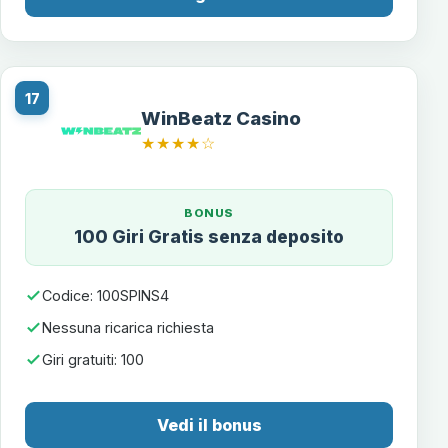
17
WinBeatz Casino
★★★★☆
BONUS
100 Giri Gratis senza deposito
Codice: 100SPINS4
Nessuna ricarica richiesta
Giri gratuiti: 100
Vedi il bonus