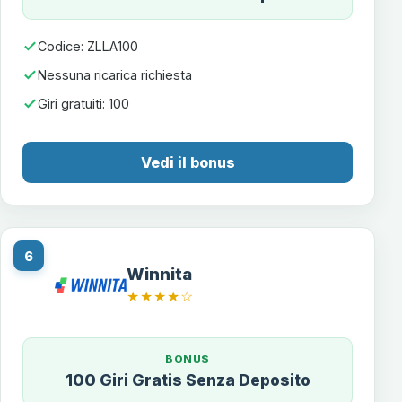
Codice: ZLLA100
Nessuna ricarica richiesta
Giri gratuiti: 100
Vedi il bonus
6
Winnita
★★★★☆
BONUS
100 Giri Gratis Senza Deposito