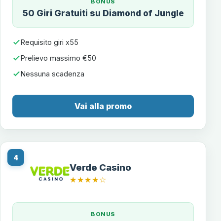
BONUS
50 Giri Gratuiti su Diamond of Jungle
Requisito giri x55
Prelievo massimo €50
Nessuna scadenza
Vai alla promo
4
Verde Casino
★★★★☆
BONUS