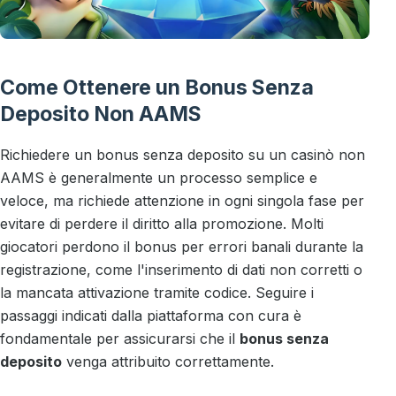
Come Ottenere un Bonus Senza
Deposito Non AAMS
Richiedere un bonus senza deposito su un casinò non
AAMS è generalmente un processo semplice e
veloce, ma richiede attenzione in ogni singola fase per
evitare di perdere il diritto alla promozione. Molti
giocatori perdono il bonus per errori banali durante la
registrazione, come l'inserimento di dati non corretti o
la mancata attivazione tramite codice. Seguire i
passaggi indicati dalla piattaforma con cura è
fondamentale per assicurarsi che il
bonus senza
deposito
venga attribuito correttamente.