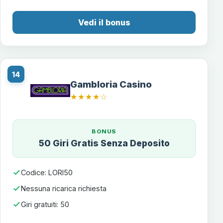
Vedi il bonus
14
Gambloria Casino
★★★★☆
BONUS
50 Giri Gratis Senza Deposito
Codice: LORI50
Nessuna ricarica richiesta
Giri gratuiti: 50