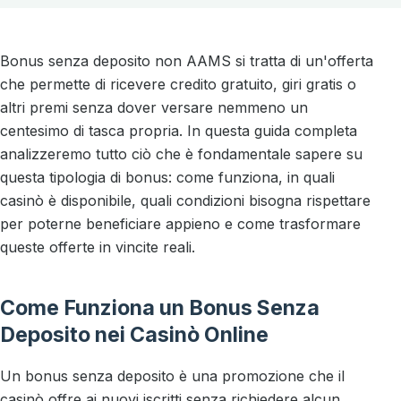
Bonus senza deposito non AAMS si tratta di un'offerta
che permette di ricevere credito gratuito, giri gratis o
altri premi senza dover versare nemmeno un
centesimo di tasca propria. In questa guida completa
analizzeremo tutto ciò che è fondamentale sapere su
questa tipologia di bonus: come funziona, in quali
casinò è disponibile, quali condizioni bisogna rispettare
per poterne beneficiare appieno e come trasformare
queste offerte in vincite reali.
Come Funziona un Bonus Senza
Deposito nei Casinò Online
Un bonus senza deposito è una promozione che il
casinò offre ai nuovi iscritti senza richiedere alcun