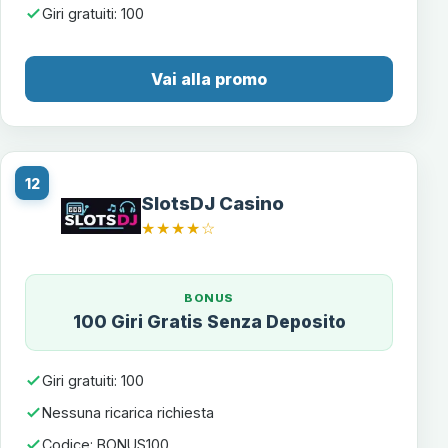
Giri gratuiti: 100
Vai alla promo
12
SlotsDJ Casino
★★★★☆
BONUS
100 Giri Gratis Senza Deposito
Giri gratuiti: 100
Nessuna ricarica richiesta
Codice: BONUS100