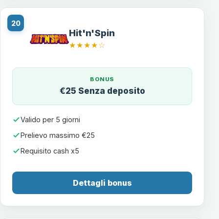
20
Hit'n'Spin
★★★★☆
BONUS
€25 Senza deposito
Valido per 5 giorni
Prelievo massimo €25
Requisito cash x5
Dettagli bonus