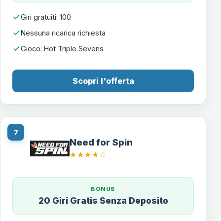
Giri gratuiti: 100
Nessuna ricarica richiesta
Gioco: Hot Triple Sevens
Scopri l'offerta
7
Need for Spin
★★★★☆
BONUS
20 Giri Gratis Senza Deposito