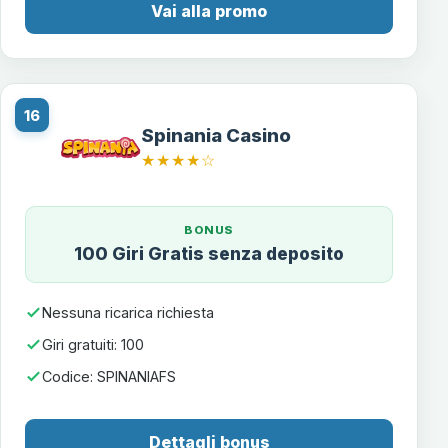
Vai alla promo
16
Spinania Casino
★★★★☆
BONUS
100 Giri Gratis senza deposito
Nessuna ricarica richiesta
Giri gratuiti: 100
Codice: SPINANIAFS
Dettagli bonus