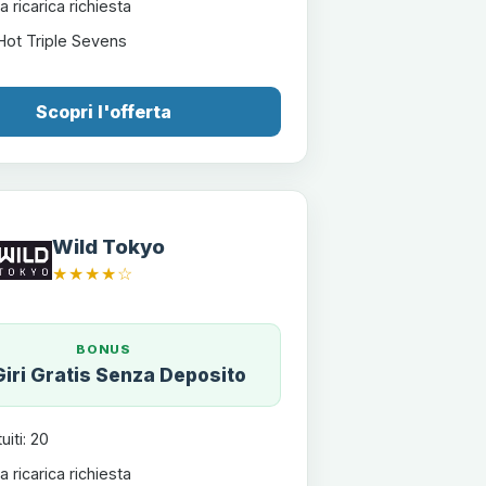
 ricarica richiesta
Hot Triple Sevens
Scopri l'offerta
Wild Tokyo
★★★★☆
BONUS
Giri Gratis Senza Deposito
uiti: 20
 ricarica richiesta