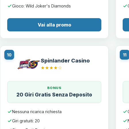
Gioco: Wild Joker's Diamonds
Vai alla promo
10
11
Spinlander Casino
★★★★☆
BONUS
20 Giri Gratis Senza Deposito
Nessuna ricarica richiesta
Giri gratuiti: 20