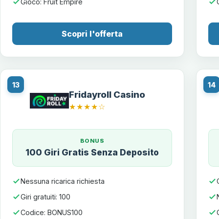
Gioco: Fruit Empire
Scopri l'offerta
13
14
Fridayroll Casino
★★★★☆
BONUS
100 Giri Gratis Senza Deposito
Nessuna ricarica richiesta
Giri gratuiti: 100
Codice: BONUS100