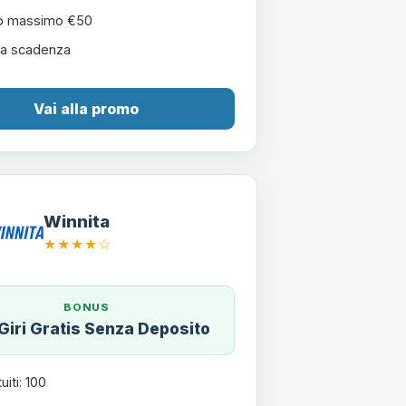
vo massimo €50
a scadenza
Vai alla promo
Winnita
★★★★☆
BONUS
Giri Gratis Senza Deposito
uiti: 100