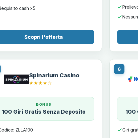
Prelie
Requisito cash x5
Nessun
Scopri l'offerta
6
Spinarium Casino
★★★★☆
BONUS
100 Giri Gratis Senza Deposito
100 
Codice: ZLLA100
Giri grat