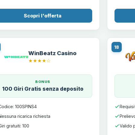
Scopri l'offerta
18
WinBeatz Casino
★★★★☆
BONUS
100 Giri Gratis senza deposito
Codice: 100SPINS4
Requisi
Nessuna ricarica richiesta
Prelie
Giri gratuiti: 100
Valido 