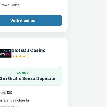
 Crown Coins
Vedi il bonus
SlotsDJ Casino
★★★★☆
BONUS
Giri Gratis Senza Deposito
uiti: 100
 ricarica richiesta