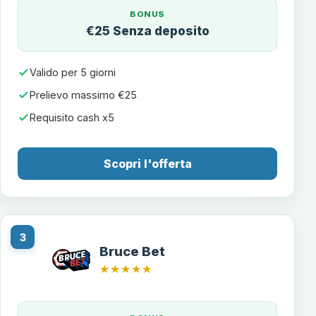
BONUS
€25 Senza deposito
Valido per 5 giorni
Prelievo massimo €25
Requisito cash x5
Scopri l'offerta
3
Bruce Bet
★★★★★