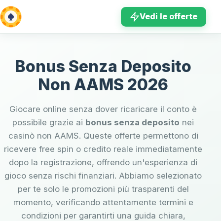
Vedi le offerte
Bonus Senza Deposito
Non AAMS 2026
Giocare online senza dover ricaricare il conto è
possibile grazie ai
bonus senza deposito
nei
casinò non AAMS. Queste offerte permettono di
ricevere free spin o credito reale immediatamente
dopo la registrazione, offrendo un'esperienza di
gioco senza rischi finanziari. Abbiamo selezionato
per te solo le promozioni più trasparenti del
momento, verificando attentamente termini e
condizioni per garantirti una guida chiara,