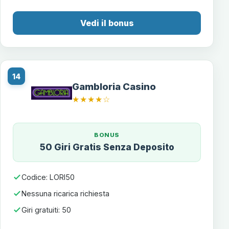
Vedi il bonus
14
Gambloria Casino
★★★★☆
BONUS
50 Giri Gratis Senza Deposito
Codice: LORI50
Nessuna ricarica richiesta
Giri gratuiti: 50