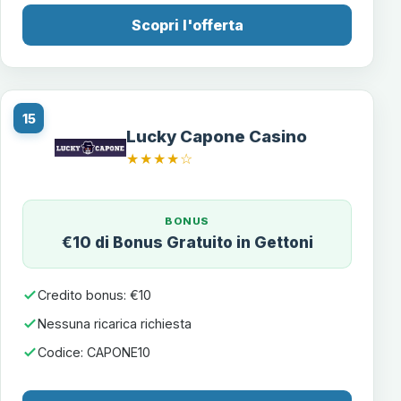
Scopri l'offerta
15
Lucky Capone Casino
★★★★☆
BONUS
€10 di Bonus Gratuito in Gettoni
Credito bonus: €10
Nessuna ricarica richiesta
Codice: CAPONE10