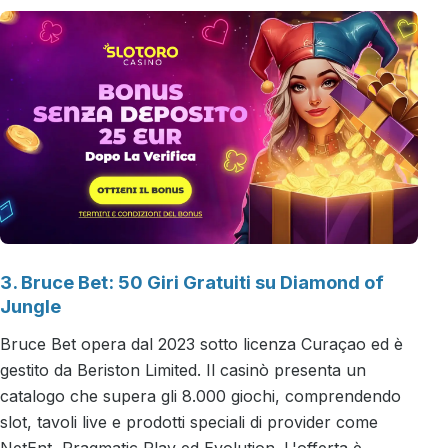
3. Bruce Bet: 50 Giri Gratuiti su Diamond of
Jungle
Bruce Bet opera dal 2023 sotto licenza Curaçao ed è
gestito da Beriston Limited. Il casinò presenta un
catalogo che supera gli 8.000 giochi, comprendendo
slot, tavoli live e prodotti speciali di provider come
NetEnt, Pragmatic Play ed Evolution. L'offerta è