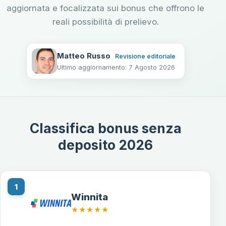
aggiornata e focalizzata sui bonus che offrono le
reali possibilità di prelievo.
Matteo Russo
Revisione editoriale
Ultimo aggiornamento: 7 Agosto 2026
Classifica bonus senza
deposito 2026
1
Winnita
★★★★★