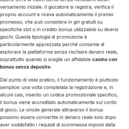
versamento iniziale. Il giocatore si registra, verifica il
proprio account e riceve automaticamente il premio
promesso, che può consistere in giri gratuiti su
specifiche slot o in credito bonus utilizzabile su diversi
giochi. Questa tipologia di promozione è
particolarmente apprezzata perché consente di
esplorare la piattaforma senza rischiare denaro reale,
soprattutto quando si sceglie un affidabile
casino con
bonus senza deposito
.
Dal punto di vista pratico, il funzionamento è piuttosto
semplice: una volta completata la registrazione e, in
alcuni casi, inserito un codice promozionale specifico,
il bonus viene accreditato automaticamente sul conto
di gioco. Le vincite generate attraverso il bonus
possono essere convertite in denaro reale solo dopo
aver soddisfatto i requisiti di scommessa imposti dalla