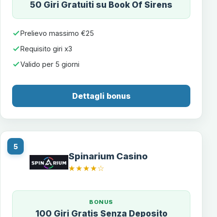
50 Giri Gratuiti su Book Of Sirens
Prelievo massimo €25
Requisito giri x3
Valido per 5 giorni
Dettagli bonus
5
Spinarium Casino
★★★★☆
BONUS
100 Giri Gratis Senza Deposito