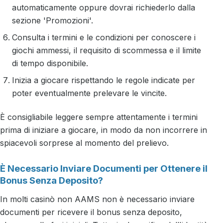
automaticamente oppure dovrai richiederlo dalla
sezione 'Promozioni'.
Consulta i termini e le condizioni per conoscere i
giochi ammessi, il requisito di scommessa e il limite
di tempo disponibile.
Inizia a giocare rispettando le regole indicate per
poter eventualmente prelevare le vincite.
È consigliabile leggere sempre attentamente i termini
prima di iniziare a giocare, in modo da non incorrere in
spiacevoli sorprese al momento del prelievo.
È Necessario Inviare Documenti per Ottenere il
Bonus Senza Deposito?
In molti casinò non AAMS non è necessario inviare
documenti per ricevere il bonus senza deposito,