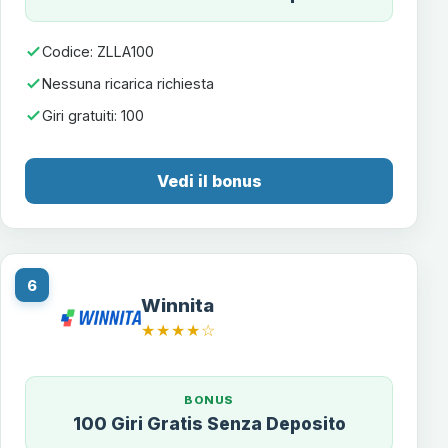
Codice: ZLLA100
Nessuna ricarica richiesta
Giri gratuiti: 100
Vedi il bonus
6
Winnita
★★★★☆
BONUS
100 Giri Gratis Senza Deposito