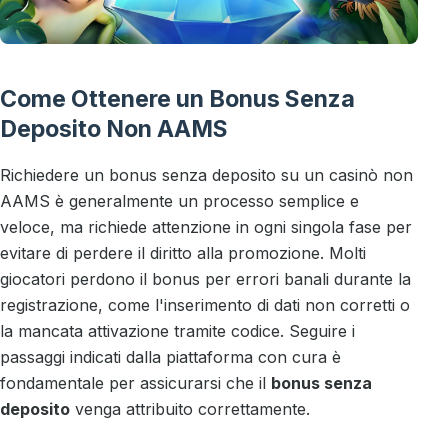
Come Ottenere un Bonus Senza
Deposito Non AAMS
Richiedere un bonus senza deposito su un casinò non
AAMS è generalmente un processo semplice e
veloce, ma richiede attenzione in ogni singola fase per
evitare di perdere il diritto alla promozione. Molti
giocatori perdono il bonus per errori banali durante la
registrazione, come l'inserimento di dati non corretti o
la mancata attivazione tramite codice. Seguire i
passaggi indicati dalla piattaforma con cura è
fondamentale per assicurarsi che il
bonus senza
deposito
venga attribuito correttamente.