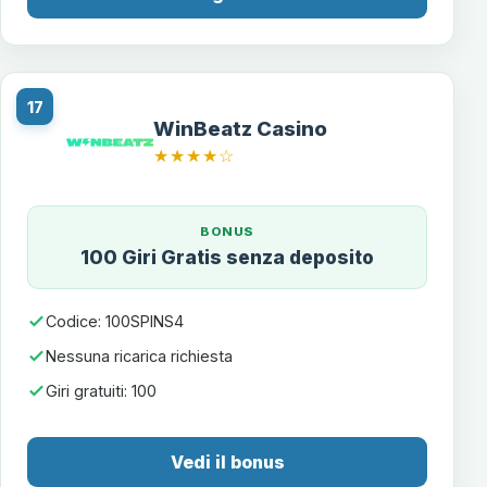
17
WinBeatz Casino
★★★★☆
BONUS
100 Giri Gratis senza deposito
Codice: 100SPINS4
Nessuna ricarica richiesta
Giri gratuiti: 100
Vedi il bonus