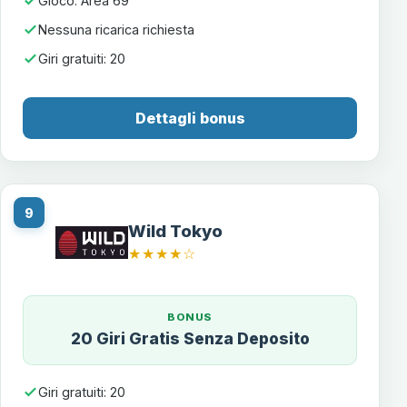
Gioco: Area 69
Nessuna ricarica richiesta
Giri gratuiti: 20
Dettagli bonus
9
Wild Tokyo
★★★★☆
BONUS
20 Giri Gratis Senza Deposito
Giri gratuiti: 20