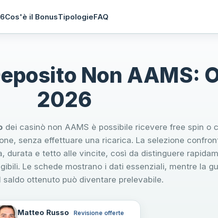
26
Cos'è il Bonus
Tipologie
FAQ
eposito Non AAMS: O
2026
o
dei casinò non AAMS è possibile ricevere free spin o c
one, senza effettuare una ricarica. La selezione confron
ata, durata e tetto alle vincite, così da distinguere rapida
gibili. Le schede mostrano i dati essenziali, mentre la g
l saldo ottenuto può diventare prelevabile.
Matteo Russo
Revisione offerte