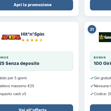
Apri la promozione
21
Hit'n'Spin
★★★★☆
ONUS
BONUS
25 Senza deposito
100 Gir
lido per 5 giorni
Giri gratuit
relievo massimo €25
Nessuna ri
equisito cash x5
Codice: Z
Vai all'offerta