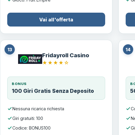
Vai all'offerta
13
14
Fridayroll Casino
★★★★☆
BONUS
B
100 Giri Gratis Senza Deposito
5
Nessuna ricarica richiesta
C
Giri gratuiti: 100
Ne
Codice: BONUS100
Gi