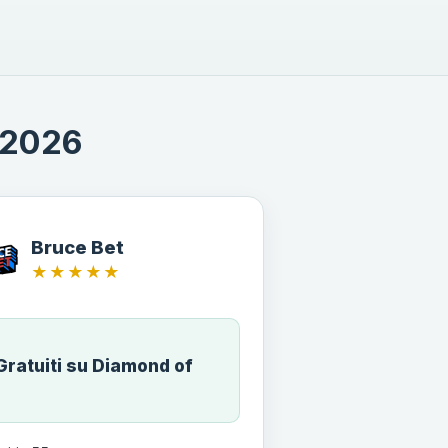
 2026
Bruce Bet
★★★★★
Gratuiti su Diamond of