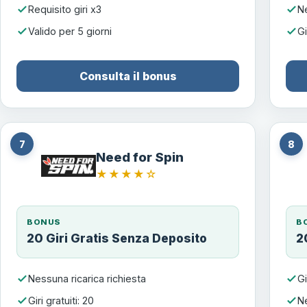
Requisito giri x3
Ne
Valido per 5 giorni
Gi
Consulta il bonus
7
8
Need for Spin
★★★★☆
BONUS
B
20 Giri Gratis Senza Deposito
2
Nessuna ricarica richiesta
G
Giri gratuiti: 20
Ne