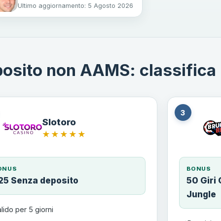
Ultimo aggiornamento: 5 Agosto 2026
osito non AAMS: classifica
3
Slotoro
★★★★★
ONUS
BONUS
25 Senza deposito
50 Giri 
Jungle
lido per 5 giorni