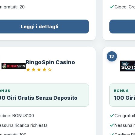
ri gratuiti: 20
Gioco: Cr
Leggi i dettagli
12
RingoSpin Casino
★★★★☆
ONUS
BONUS
00 Giri Gratis Senza Deposito
100 Gir
odice: BONUS100
Giri gratuit
ssuna ricarica richiesta
Nessuna ri
ri gratuiti: 100
Codice: 