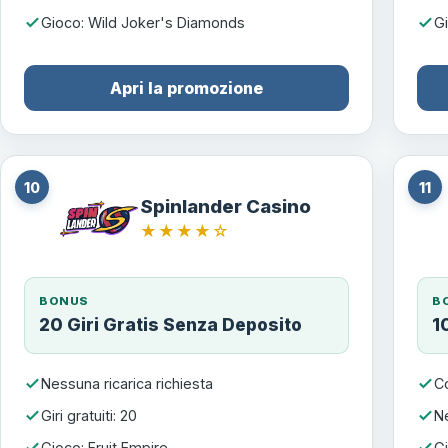
Gioco: Wild Joker's Diamonds
Gi
Apri la promozione
10
11
Spinlander Casino
★★★★☆
BONUS
B
20 Giri Gratis Senza Deposito
1
Nessuna ricarica richiesta
C
Giri gratuiti: 20
Ne
Gioco: Fruit Empire
Gi