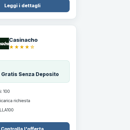
Leggi i dettagli
Casinacho
★★★★☆
i Gratis Senza Deposito
i: 100
carica richiesta
ILLA100
Controlla l'offerta