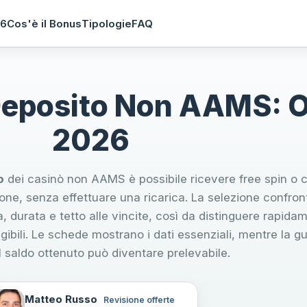
26
Cos'è il Bonus
Tipologie
FAQ
eposito Non AAMS: O
2026
o
dei casinò non AAMS è possibile ricevere free spin o c
one, senza effettuare una ricarica. La selezione confron
ata, durata e tetto alle vincite, così da distinguere rapida
gibili. Le schede mostrano i dati essenziali, mentre la g
l saldo ottenuto può diventare prelevabile.
Matteo Russo
Revisione offerte