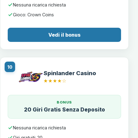
Nessuna ricarica richiesta
Gioco: Crown Coins
Vedi il bonus
10
Spinlander Casino
★★★★☆
BONUS
20 Giri Gratis Senza Deposito
Nessuna ricarica richiesta
Giri gratuiti: 20