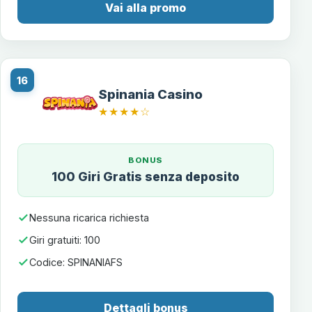
Vai alla promo
16
Spinania Casino
★★★★☆
BONUS
100 Giri Gratis senza deposito
Nessuna ricarica richiesta
Giri gratuiti: 100
Codice: SPINANIAFS
Dettagli bonus