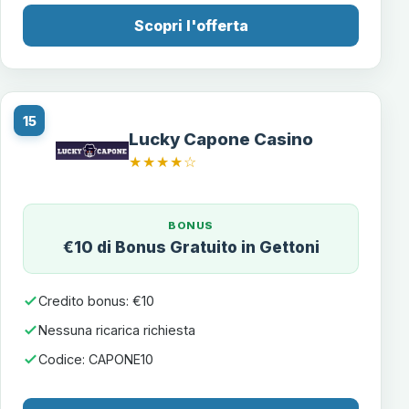
Scopri l'offerta
15
Lucky Capone Casino
★★★★☆
BONUS
€10 di Bonus Gratuito in Gettoni
Credito bonus: €10
Nessuna ricarica richiesta
Codice: CAPONE10