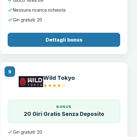
Gioco: Area 69
Nessuna ricarica richiesta
Giri gratuiti: 20
Dettagli bonus
9
Wild Tokyo
★★★★☆
BONUS
20 Giri Gratis Senza Deposito
Giri gratuiti: 20