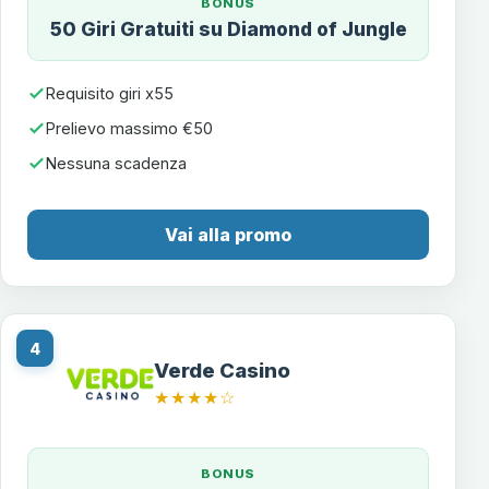
BONUS
50 Giri Gratuiti su Diamond of Jungle
Requisito giri x55
Prelievo massimo €50
Nessuna scadenza
Vai alla promo
4
Verde Casino
★★★★☆
BONUS