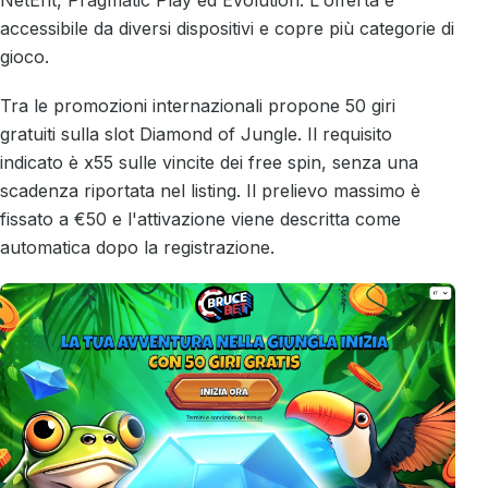
accessibile da diversi dispositivi e copre più categorie di
gioco.
Tra le promozioni internazionali propone 50 giri
gratuiti sulla slot Diamond of Jungle. Il requisito
indicato è x55 sulle vincite dei free spin, senza una
scadenza riportata nel listing. Il prelievo massimo è
fissato a €50 e l'attivazione viene descritta come
automatica dopo la registrazione.