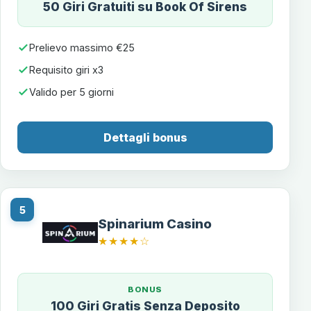
50 Giri Gratuiti su Book Of Sirens
Prelievo massimo €25
Requisito giri x3
Valido per 5 giorni
Dettagli bonus
5
Spinarium Casino
★★★★☆
BONUS
100 Giri Gratis Senza Deposito