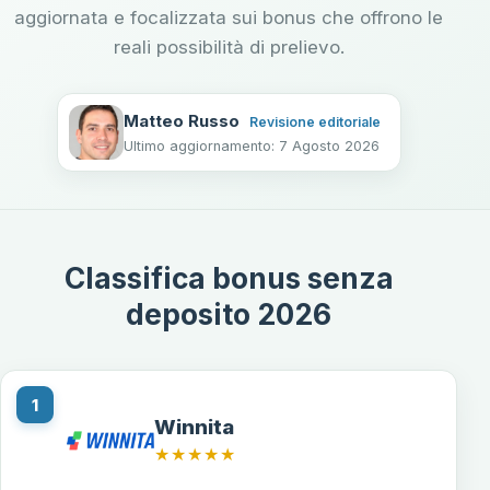
aggiornata e focalizzata sui bonus che offrono le
reali possibilità di prelievo.
Matteo Russo
Revisione editoriale
Ultimo aggiornamento: 7 Agosto 2026
Classifica bonus senza
deposito 2026
1
Winnita
★★★★★