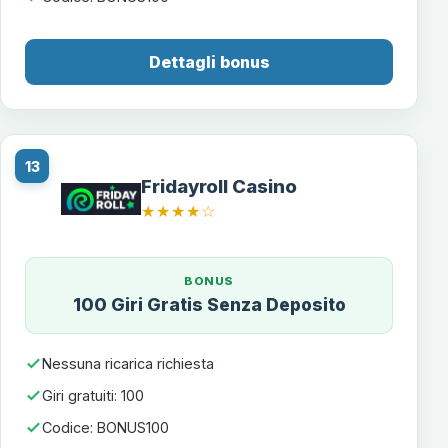
Dettagli bonus
13
Fridayroll Casino
★★★★☆
BONUS
100 Giri Gratis Senza Deposito
Nessuna ricarica richiesta
Giri gratuiti: 100
Codice: BONUS100