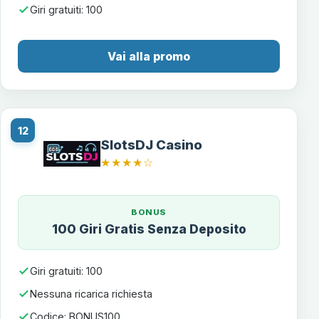
Giri gratuiti: 100
Vai alla promo
12
SlotsDJ Casino
★★★★☆
BONUS
100 Giri Gratis Senza Deposito
Giri gratuiti: 100
Nessuna ricarica richiesta
Codice: BONUS100