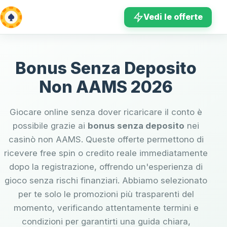
Vedi le offerte
Bonus Senza Deposito
Non AAMS 2026
Giocare online senza dover ricaricare il conto è
possibile grazie ai
bonus senza deposito
nei
casinò non AAMS. Queste offerte permettono di
ricevere free spin o credito reale immediatamente
dopo la registrazione, offrendo un'esperienza di
gioco senza rischi finanziari. Abbiamo selezionato
per te solo le promozioni più trasparenti del
momento, verificando attentamente termini e
condizioni per garantirti una guida chiara,