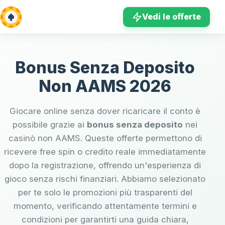
Vedi le offerte
Bonus Senza Deposito
Non AAMS 2026
Giocare online senza dover ricaricare il conto è
possibile grazie ai
bonus senza deposito
nei
casinò non AAMS. Queste offerte permettono di
ricevere free spin o credito reale immediatamente
dopo la registrazione, offrendo un'esperienza di
gioco senza rischi finanziari. Abbiamo selezionato
per te solo le promozioni più trasparenti del
momento, verificando attentamente termini e
condizioni per garantirti una guida chiara,