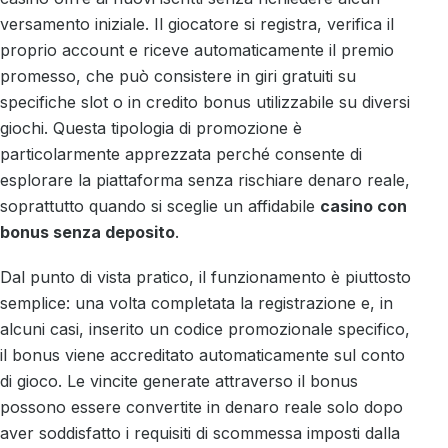
versamento iniziale. Il giocatore si registra, verifica il
proprio account e riceve automaticamente il premio
promesso, che può consistere in giri gratuiti su
specifiche slot o in credito bonus utilizzabile su diversi
giochi. Questa tipologia di promozione è
particolarmente apprezzata perché consente di
esplorare la piattaforma senza rischiare denaro reale,
soprattutto quando si sceglie un affidabile
casino con
bonus senza deposito
.
Dal punto di vista pratico, il funzionamento è piuttosto
semplice: una volta completata la registrazione e, in
alcuni casi, inserito un codice promozionale specifico,
il bonus viene accreditato automaticamente sul conto
di gioco. Le vincite generate attraverso il bonus
possono essere convertite in denaro reale solo dopo
aver soddisfatto i requisiti di scommessa imposti dalla