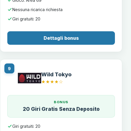
Gioco: Area 69
Nessuna ricarica richiesta
Giri gratuiti: 20
Dettagli bonus
9
Wild Tokyo
★★★★☆
BONUS
20 Giri Gratis Senza Deposito
Giri gratuiti: 20