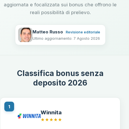
aggiornata e focalizzata sui bonus che offrono le
reali possibilità di prelievo.
Matteo Russo
Revisione editoriale
Ultimo aggiornamento: 7 Agosto 2026
Classifica bonus senza
deposito 2026
1
Winnita
★★★★★