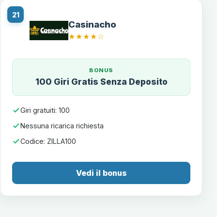
21
Casinacho
★★★★☆
BONUS
100 Giri Gratis Senza Deposito
Giri gratuiti: 100
Nessuna ricarica richiesta
Codice: ZILLA100
Vedi il bonus