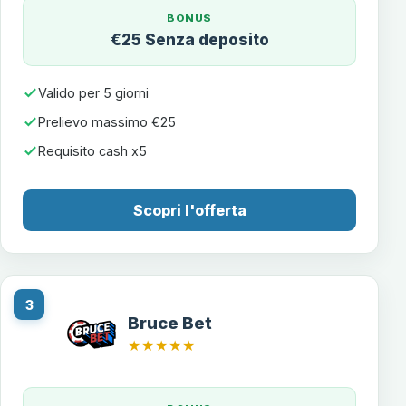
BONUS
€25 Senza deposito
Valido per 5 giorni
Prelievo massimo €25
Requisito cash x5
Scopri l'offerta
3
Bruce Bet
★★★★★