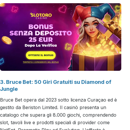
3. Bruce Bet: 50 Giri Gratuiti su Diamond of
Jungle
Bruce Bet opera dal 2023 sotto licenza Curaçao ed è
gestito da Beriston Limited. Il casinò presenta un
catalogo che supera gli 8.000 giochi, comprendendo
slot, tavoli live e prodotti speciali di provider come
NetEnt, Pragmatic Play ed Evolution. L'offerta è