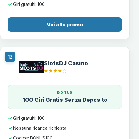
Giri gratuiti: 100
Vai alla promo
12
SlotsDJ Casino
★★★★☆
BONUS
100 Giri Gratis Senza Deposito
Giri gratuiti: 100
Nessuna ricarica richiesta
Codice: BONUS100