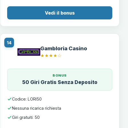
Vedi il bonus
14
Gambloria Casino
★★★★☆
BONUS
50 Giri Gratis Senza Deposito
Codice: LORI50
Nessuna ricarica richiesta
Giri gratuiti: 50