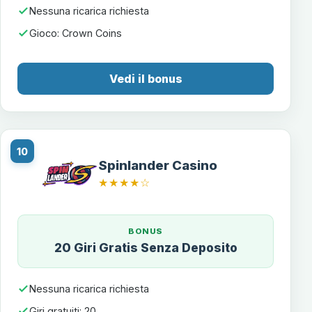
Nessuna ricarica richiesta
Gioco: Crown Coins
Vedi il bonus
10
Spinlander Casino
★★★★☆
BONUS
20 Giri Gratis Senza Deposito
Nessuna ricarica richiesta
Giri gratuiti: 20