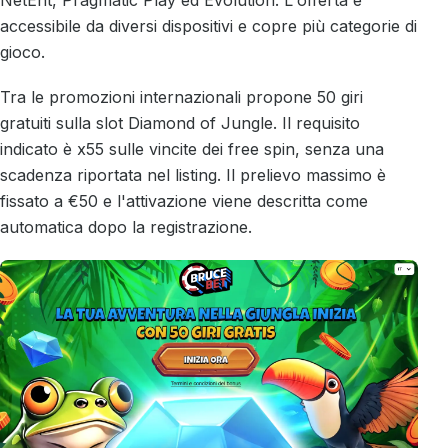
accessibile da diversi dispositivi e copre più categorie di
gioco.
Tra le promozioni internazionali propone 50 giri
gratuiti sulla slot Diamond of Jungle. Il requisito
indicato è x55 sulle vincite dei free spin, senza una
scadenza riportata nel listing. Il prelievo massimo è
fissato a €50 e l'attivazione viene descritta come
automatica dopo la registrazione.