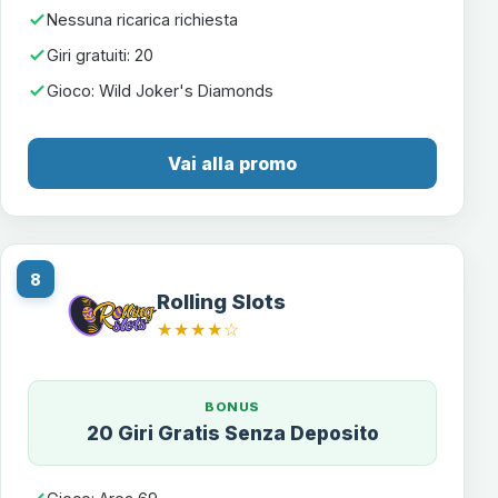
Nessuna ricarica richiesta
Giri gratuiti: 20
Gioco: Wild Joker's Diamonds
Vai alla promo
8
Rolling Slots
★★★★☆
BONUS
20 Giri Gratis Senza Deposito