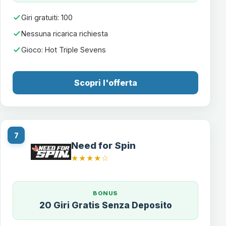
Giri gratuiti: 100
Nessuna ricarica richiesta
Gioco: Hot Triple Sevens
Scopri l'offerta
7
Need for Spin
★★★★☆
BONUS
20 Giri Gratis Senza Deposito