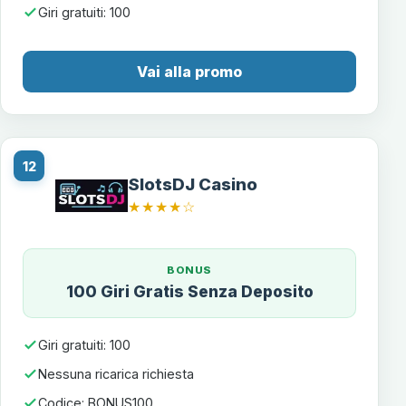
Giri gratuiti: 100
Vai alla promo
12
SlotsDJ Casino
★★★★☆
BONUS
100 Giri Gratis Senza Deposito
Giri gratuiti: 100
Nessuna ricarica richiesta
Codice: BONUS100