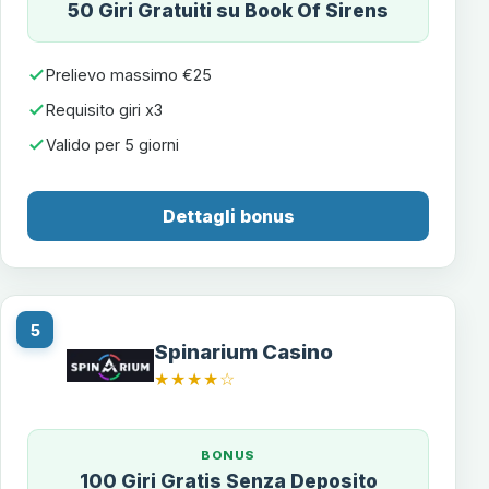
50 Giri Gratuiti su Book Of Sirens
Prelievo massimo €25
Requisito giri x3
Valido per 5 giorni
Dettagli bonus
5
Spinarium Casino
★★★★☆
BONUS
100 Giri Gratis Senza Deposito