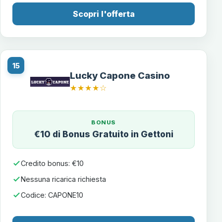
Scopri l'offerta
15
Lucky Capone Casino
★★★★☆
BONUS
€10 di Bonus Gratuito in Gettoni
Credito bonus: €10
Nessuna ricarica richiesta
Codice: CAPONE10