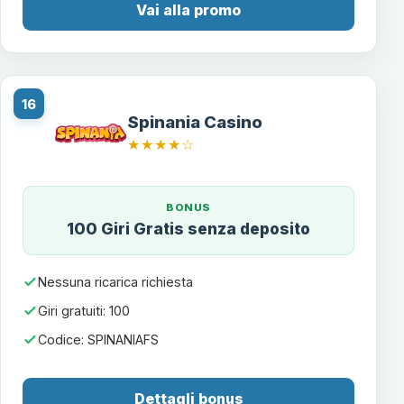
Vai alla promo
16
Spinania Casino
★★★★☆
BONUS
100 Giri Gratis senza deposito
Nessuna ricarica richiesta
Giri gratuiti: 100
Codice: SPINANIAFS
Dettagli bonus