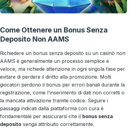
Come Ottenere un Bonus Senza
Deposito Non AAMS
Richiedere un bonus senza deposito su un casinò non
AAMS è generalmente un processo semplice e
veloce, ma richiede attenzione in ogni singola fase per
evitare di perdere il diritto alla promozione. Molti
giocatori perdono il bonus per errori banali durante la
registrazione, come l'inserimento di dati non corretti o
la mancata attivazione tramite codice. Seguire i
passaggi indicati dalla piattaforma con cura è
fondamentale per assicurarsi che il
bonus senza
deposito
venga attribuito correttamente.