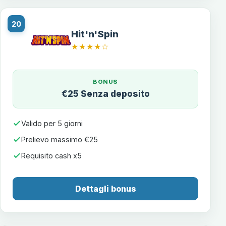
20
Hit'n'Spin
★★★★☆
BONUS
€25 Senza deposito
Valido per 5 giorni
Prelievo massimo €25
Requisito cash x5
Dettagli bonus