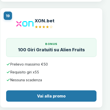
19
XON.bet
★★★★☆
BONUS
100 Giri Gratuiti su Alien Fruits
Prelievo massimo €50
Requisito giri x55
Nessuna scadenza
Vai alla promo