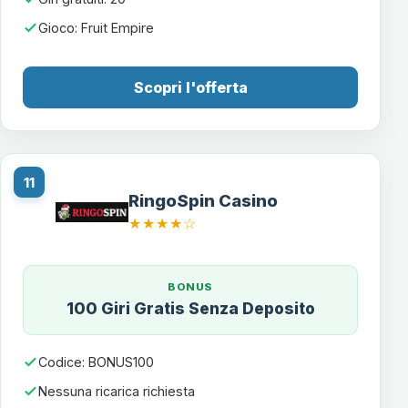
Gioco: Fruit Empire
Scopri l'offerta
11
RingoSpin Casino
★★★★☆
BONUS
100 Giri Gratis Senza Deposito
Codice: BONUS100
Nessuna ricarica richiesta