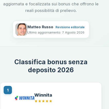
aggiornata e focalizzata sui bonus che offrono le
reali possibilità di prelievo.
Matteo Russo
Revisione editoriale
Ultimo aggiornamento: 7 Agosto 2026
Classifica bonus senza
deposito 2026
1
Winnita
★★★★★