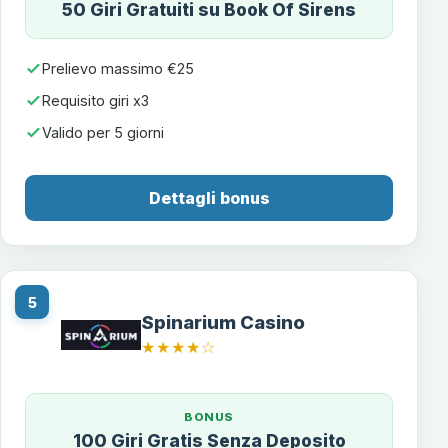
50 Giri Gratuiti su Book Of Sirens
Prelievo massimo €25
Requisito giri x3
Valido per 5 giorni
Dettagli bonus
5
Spinarium Casino
★★★★☆
BONUS
100 Giri Gratis Senza Deposito