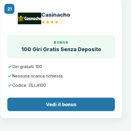
21
Casinacho
★★★★☆
BONUS
100 Giri Gratis Senza Deposito
Giri gratuiti: 100
Nessuna ricarica richiesta
Codice: ZILLA100
Vedi il bonus