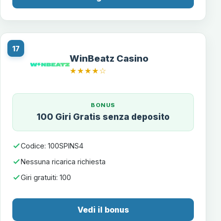
17
WinBeatz Casino
★★★★☆
BONUS
100 Giri Gratis senza deposito
Codice: 100SPINS4
Nessuna ricarica richiesta
Giri gratuiti: 100
Vedi il bonus