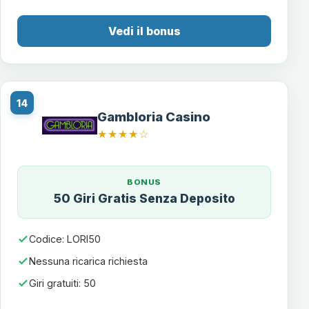
Vedi il bonus
14
Gambloria Casino
★★★★☆
BONUS
50 Giri Gratis Senza Deposito
Codice: LORI50
Nessuna ricarica richiesta
Giri gratuiti: 50