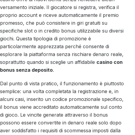
versamento iniziale. Il giocatore si registra, verifica il
proprio account e riceve automaticamente il premio
promesso, che può consistere in giri gratuiti su
specifiche slot o in credito bonus utilizzabile su diversi
giochi. Questa tipologia di promozione è
particolarmente apprezzata perché consente di
esplorare la piattaforma senza rischiare denaro reale,
soprattutto quando si sceglie un affidabile
casino con
bonus senza deposito
.
Dal punto di vista pratico, il funzionamento è piuttosto
semplice: una volta completata la registrazione e, in
alcuni casi, inserito un codice promozionale specifico,
il bonus viene accreditato automaticamente sul conto
di gioco. Le vincite generate attraverso il bonus
possono essere convertite in denaro reale solo dopo
aver soddisfatto i requisiti di scommessa imposti dalla