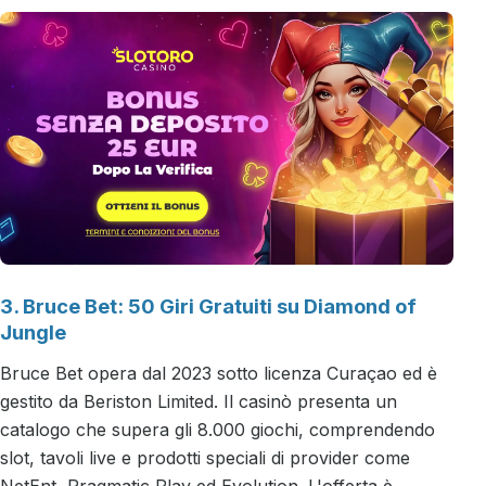
3. Bruce Bet: 50 Giri Gratuiti su Diamond of
Jungle
Bruce Bet opera dal 2023 sotto licenza Curaçao ed è
gestito da Beriston Limited. Il casinò presenta un
catalogo che supera gli 8.000 giochi, comprendendo
slot, tavoli live e prodotti speciali di provider come
NetEnt, Pragmatic Play ed Evolution. L'offerta è