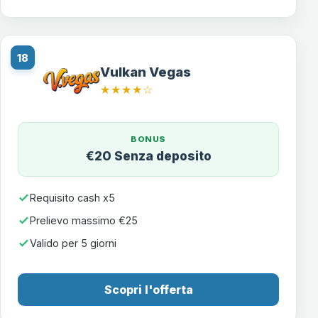
18
Vulkan Vegas
★★★★☆
BONUS
€20 Senza deposito
Requisito cash x5
Prelievo massimo €25
Valido per 5 giorni
Scopri l'offerta