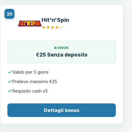
20
Hit'n'Spin
★★★★☆
BONUS
€25 Senza deposito
Valido per 5 giorni
Prelievo massimo €25
Requisito cash x5
Dettagli bonus