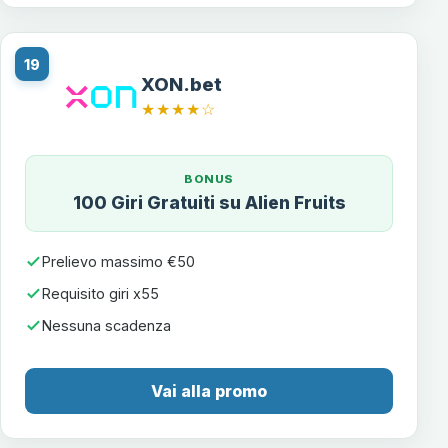
19
XON.bet
★★★★☆
BONUS
100 Giri Gratuiti su Alien Fruits
Prelievo massimo €50
Requisito giri x55
Nessuna scadenza
Vai alla promo