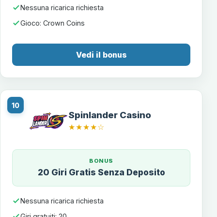
Nessuna ricarica richiesta
Gioco: Crown Coins
Vedi il bonus
10
Spinlander Casino
★★★★☆
BONUS
20 Giri Gratis Senza Deposito
Nessuna ricarica richiesta
Giri gratuiti: 20