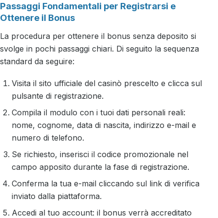
Passaggi Fondamentali per Registrarsi e
Ottenere il Bonus
La procedura per ottenere il bonus senza deposito si
svolge in pochi passaggi chiari. Di seguito la sequenza
standard da seguire:
Visita il sito ufficiale del casinò prescelto e clicca sul
pulsante di registrazione.
Compila il modulo con i tuoi dati personali reali:
nome, cognome, data di nascita, indirizzo e-mail e
numero di telefono.
Se richiesto, inserisci il codice promozionale nel
campo apposito durante la fase di registrazione.
Conferma la tua e-mail cliccando sul link di verifica
inviato dalla piattaforma.
Accedi al tuo account: il bonus verrà accreditato