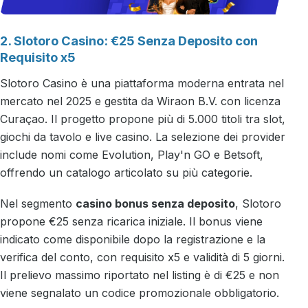
2. Slotoro Casino: €25 Senza Deposito con
Requisito x5
Slotoro Casino è una piattaforma moderna entrata nel
mercato nel 2025 e gestita da Wiraon B.V. con licenza
Curaçao. Il progetto propone più di 5.000 titoli tra slot,
giochi da tavolo e live casino. La selezione dei provider
include nomi come Evolution, Play'n GO e Betsoft,
offrendo un catalogo articolato su più categorie.
Nel segmento
casino bonus senza deposito
, Slotoro
propone €25 senza ricarica iniziale. Il bonus viene
indicato come disponibile dopo la registrazione e la
verifica del conto, con requisito x5 e validità di 5 giorni.
Il prelievo massimo riportato nel listing è di €25 e non
viene segnalato un codice promozionale obbligatorio.