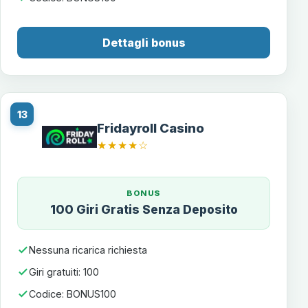
Dettagli bonus
13
Fridayroll Casino
★★★★☆
BONUS
100 Giri Gratis Senza Deposito
Nessuna ricarica richiesta
Giri gratuiti: 100
Codice: BONUS100