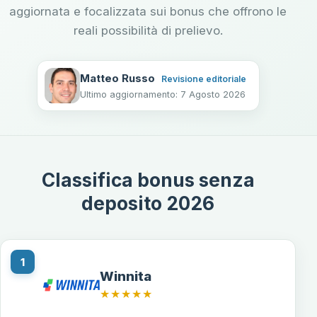
aggiornata e focalizzata sui bonus che offrono le
reali possibilità di prelievo.
Matteo Russo
Revisione editoriale
Ultimo aggiornamento: 7 Agosto 2026
Classifica bonus senza
deposito 2026
1
Winnita
★★★★★