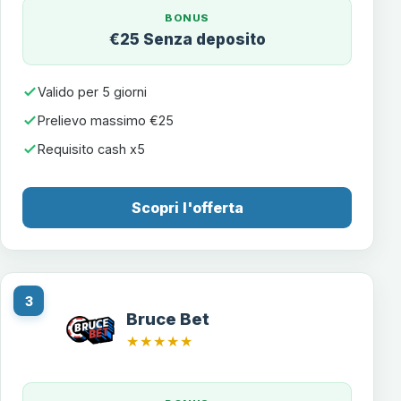
BONUS
€25 Senza deposito
Valido per 5 giorni
Prelievo massimo €25
Requisito cash x5
Scopri l'offerta
3
Bruce Bet
★★★★★