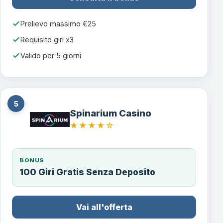
Prelievo massimo €25
Requisito giri x3
Valido per 5 giorni
5
Spinarium Casino
★★★★☆
BONUS
100 Giri Gratis Senza Deposito
Vai all'offerta