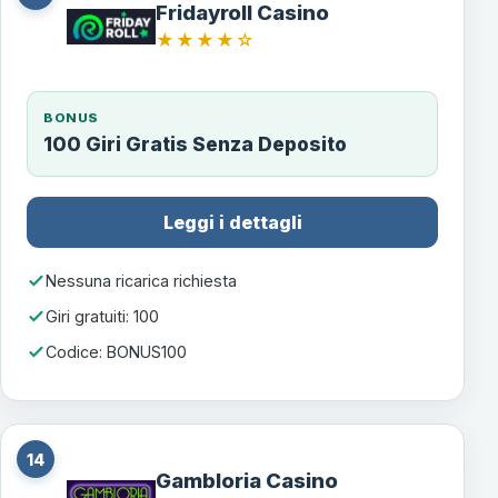
Fridayroll Casino
★★★★☆
BONUS
100 Giri Gratis Senza Deposito
Leggi i dettagli
Nessuna ricarica richiesta
Giri gratuiti: 100
Codice: BONUS100
14
Gambloria Casino