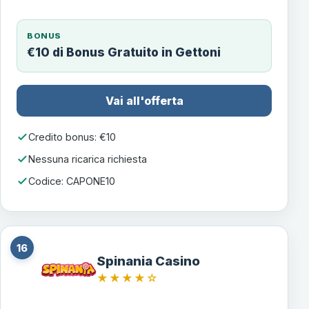
BONUS
€10 di Bonus Gratuito in Gettoni
Vai all'offerta
Credito bonus: €10
Nessuna ricarica richiesta
Codice: CAPONE10
16
Spinania Casino
★★★★☆