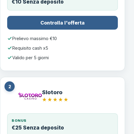
€10 Senza deposito
Controlla l'offerta
Prelievo massimo €10
Requisito cash x5
Valido per 5 giorni
2
Slotoro
★★★★★
BONUS
€25 Senza deposito