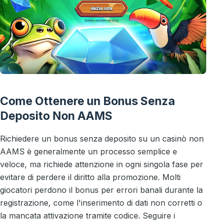
Come Ottenere un Bonus Senza
Deposito Non AAMS
Richiedere un bonus senza deposito su un casinò non
AAMS è generalmente un processo semplice e
veloce, ma richiede attenzione in ogni singola fase per
evitare di perdere il diritto alla promozione. Molti
giocatori perdono il bonus per errori banali durante la
registrazione, come l'inserimento di dati non corretti o
la mancata attivazione tramite codice. Seguire i