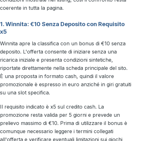
coerente in tutta la pagina.
1. Winnita: €10 Senza Deposito con Requisito
x5
Winnita apre la classifica con un bonus di €10 senza
deposito. L'offerta consente di iniziare senza una
ricarica iniziale e presenta condizioni sintetiche,
riportate direttamente nella scheda principale del sito.
È una proposta in formato cash, quindi il valore
promozionale è espresso in euro anziché in giri gratuiti
su una slot specifica.
Il requisito indicato è x5 sul credito cash. La
promozione resta valida per 5 giorni e prevede un
prelievo massimo di €10. Prima di utilizzare il bonus è
comunque necessario leggere i termini collegati
all'offerta e verificare eventuali limitazioni sui giochi