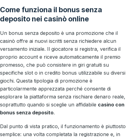
Come funziona il bonus senza
deposito nei casinò online
Un bonus senza deposito è una promozione che il
casinò offre ai nuovi iscritti senza richiedere alcun
versamento iniziale. Il giocatore si registra, verifica il
proprio account e riceve automaticamente il premio
promesso, che può consistere in giri gratuiti su
specifiche slot o in credito bonus utilizzabile su diversi
giochi. Questa tipologia di promozione è
particolarmente apprezzata perché consente di
esplorare la piattaforma senza rischiare denaro reale,
soprattutto quando si sceglie un affidabile
casino con
bonus senza deposito
.
Dal punto di vista pratico, il funzionamento è piuttosto
semplice: una volta completata la registrazione e, in