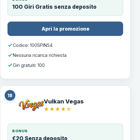
100 Giri Gratis senza deposito
Apri la promozione
Codice: 100SPINS4
Nessuna ricarica richiesta
Giri gratuiti: 100
18
Vulkan Vegas
★★★★☆
BONUS
€20 Senza deposito