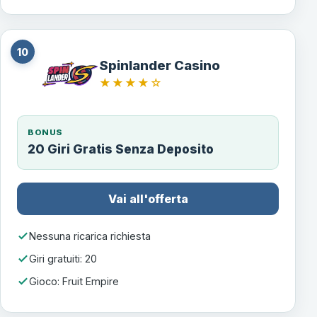
10
Spinlander Casino
★★★★☆
BONUS
20 Giri Gratis Senza Deposito
Vai all'offerta
Nessuna ricarica richiesta
Giri gratuiti: 20
Gioco: Fruit Empire