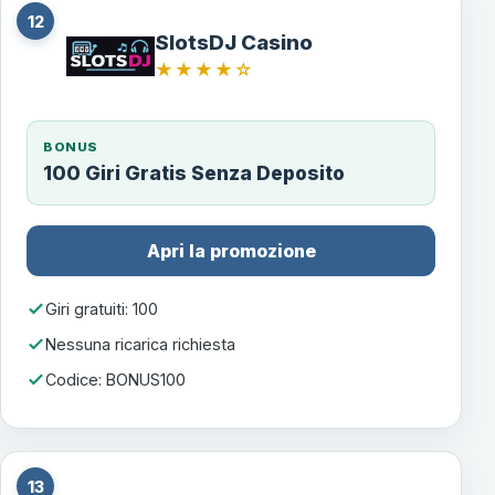
12
SlotsDJ Casino
★★★★☆
BONUS
100 Giri Gratis Senza Deposito
Apri la promozione
Giri gratuiti: 100
Nessuna ricarica richiesta
Codice: BONUS100
13