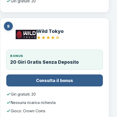
Giri gratuiti: 20
9
Wild Tokyo
★★★★☆
BONUS
20 Giri Gratis Senza Deposito
Consulta il bonus
Giri gratuiti: 20
Nessuna ricarica richiesta
Gioco: Crown Coins