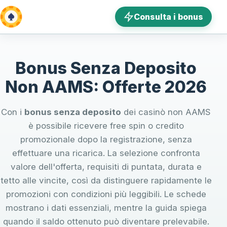
Consulta i bonus
Bonus Senza Deposito
Non AAMS: Offerte 2026
Con i
bonus senza deposito
dei casinò non AAMS
è possibile ricevere free spin o credito
promozionale dopo la registrazione, senza
effettuare una ricarica. La selezione confronta
valore dell'offerta, requisiti di puntata, durata e
tetto alle vincite, così da distinguere rapidamente le
promozioni con condizioni più leggibili. Le schede
mostrano i dati essenziali, mentre la guida spiega
quando il saldo ottenuto può diventare prelevabile.