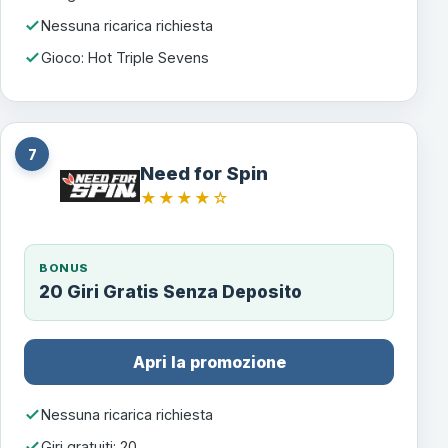
Nessuna ricarica richiesta
Gioco: Hot Triple Sevens
7
Need for Spin
★★★★☆
BONUS
20 Giri Gratis Senza Deposito
Apri la promozione
Nessuna ricarica richiesta
Giri gratuiti: 20