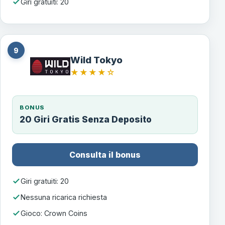
Giri gratuiti: 20
9
Wild Tokyo
★★★★☆
BONUS
20 Giri Gratis Senza Deposito
Consulta il bonus
Giri gratuiti: 20
Nessuna ricarica richiesta
Gioco: Crown Coins