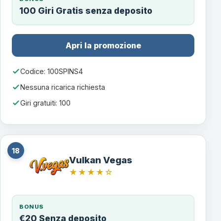
100 Giri Gratis senza deposito
Apri la promozione
Codice: 100SPINS4
Nessuna ricarica richiesta
Giri gratuiti: 100
18
Vulkan Vegas
★★★★☆
BONUS
€20 Senza deposito