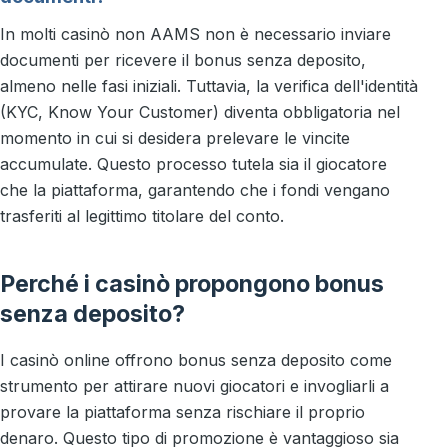
In molti casinò non AAMS non è necessario inviare
documenti per ricevere il bonus senza deposito,
almeno nelle fasi iniziali. Tuttavia, la verifica dell'identità
(KYC, Know Your Customer) diventa obbligatoria nel
momento in cui si desidera prelevare le vincite
accumulate. Questo processo tutela sia il giocatore
che la piattaforma, garantendo che i fondi vengano
trasferiti al legittimo titolare del conto.
Perché i casinò propongono bonus
senza deposito?
I casinò online offrono bonus senza deposito come
strumento per attirare nuovi giocatori e invogliarli a
provare la piattaforma senza rischiare il proprio
denaro. Questo tipo di promozione è vantaggioso sia