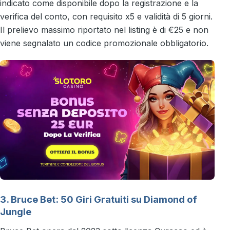
indicato come disponibile dopo la registrazione e la
verifica del conto, con requisito x5 e validità di 5 giorni.
Il prelievo massimo riportato nel listing è di €25 e non
viene segnalato un codice promozionale obbligatorio.
3. Bruce Bet: 50 Giri Gratuiti su Diamond of
Jungle