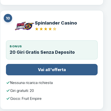
10
Spinlander Casino
★★★★☆
BONUS
20 Giri Gratis Senza Deposito
Vai all'offerta
Nessuna ricarica richiesta
Giri gratuiti: 20
Gioco: Fruit Empire