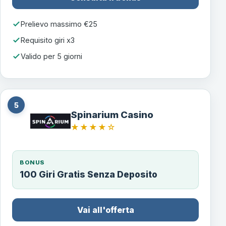
Prelievo massimo €25
Requisito giri x3
Valido per 5 giorni
5
Spinarium Casino
★★★★☆
BONUS
100 Giri Gratis Senza Deposito
Vai all'offerta