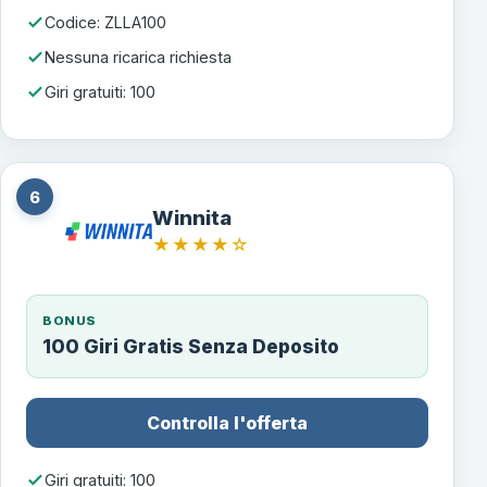
Codice: ZLLA100
Nessuna ricarica richiesta
Giri gratuiti: 100
6
Winnita
★★★★☆
BONUS
100 Giri Gratis Senza Deposito
Controlla l'offerta
Giri gratuiti: 100