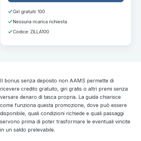
Giri gratuiti: 100
Nessuna ricarica richiesta
Codice: ZILLA100
Il bonus senza deposito non AAMS permette di
ricevere credito gratuito, giri gratis o altri premi senza
versare denaro di tasca propria. La guida chiarisce
come funziona questa promozione, dove può essere
disponibile, quali condizioni richiede e quali passaggi
servono prima di poter trasformare le eventuali vincite
in un saldo prelevabile.