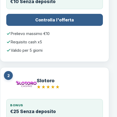
€10 Senza deposito
Controlla l'offerta
Prelievo massimo €10
Requisito cash x5
Valido per 5 giorni
2
Slotoro
★★★★★
BONUS
€25 Senza deposito