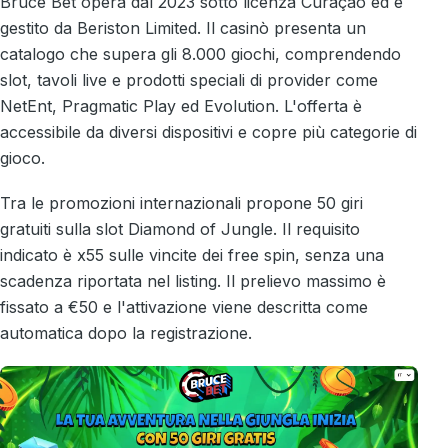
Bruce Bet opera dal 2023 sotto licenza Curaçao ed è
gestito da Beriston Limited. Il casinò presenta un
catalogo che supera gli 8.000 giochi, comprendendo
slot, tavoli live e prodotti speciali di provider come
NetEnt, Pragmatic Play ed Evolution. L'offerta è
accessibile da diversi dispositivi e copre più categorie di
gioco.
Tra le promozioni internazionali propone 50 giri
gratuiti sulla slot Diamond of Jungle. Il requisito
indicato è x55 sulle vincite dei free spin, senza una
scadenza riportata nel listing. Il prelievo massimo è
fissato a €50 e l'attivazione viene descritta come
automatica dopo la registrazione.