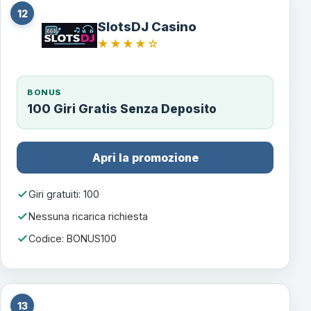
12
SlotsDJ Casino
★★★★☆
BONUS
100 Giri Gratis Senza Deposito
Apri la promozione
Giri gratuiti: 100
Nessuna ricarica richiesta
Codice: BONUS100
13