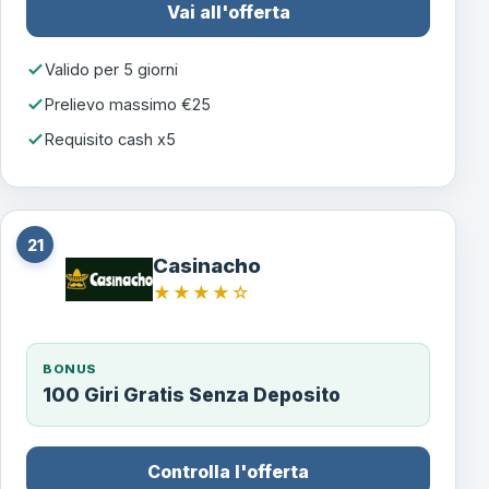
Vai all'offerta
Valido per 5 giorni
Prelievo massimo €25
Requisito cash x5
21
Casinacho
★★★★☆
BONUS
100 Giri Gratis Senza Deposito
Controlla l'offerta