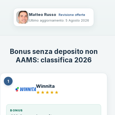
Matteo Russo
Revisione offerte
Ultimo aggiornamento: 5 Agosto 2026
Bonus senza deposito non
AAMS: classifica 2026
1
Winnita
★★★★★
BONUS