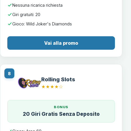
Nessuna ricarica richiesta
Giri gratuiti: 20
Gioco: Wild Joker's Diamonds
Vai alla promo
8
Rolling Slots
★★★★☆
BONUS
20 Giri Gratis Senza Deposito