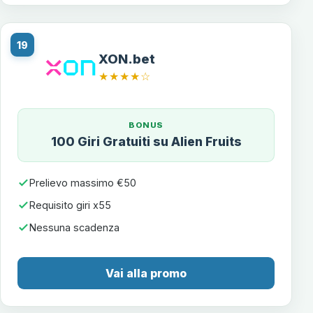
19
XON.bet
★★★★☆
BONUS
100 Giri Gratuiti su Alien Fruits
Prelievo massimo €50
Requisito giri x55
Nessuna scadenza
Vai alla promo