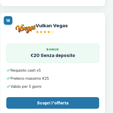
18
Vulkan Vegas
★★★★☆
BONUS
€20 Senza deposito
Requisito cash x5
Prelievo massimo €25
Valido per 5 giorni
Scopri l'offerta