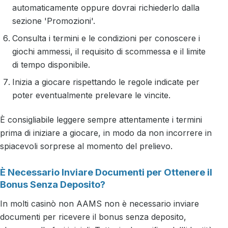
automaticamente oppure dovrai richiederlo dalla
sezione 'Promozioni'.
Consulta i termini e le condizioni per conoscere i
giochi ammessi, il requisito di scommessa e il limite
di tempo disponibile.
Inizia a giocare rispettando le regole indicate per
poter eventualmente prelevare le vincite.
È consigliabile leggere sempre attentamente i termini
prima di iniziare a giocare, in modo da non incorrere in
spiacevoli sorprese al momento del prelievo.
È Necessario Inviare Documenti per Ottenere il
Bonus Senza Deposito?
In molti casinò non AAMS non è necessario inviare
documenti per ricevere il bonus senza deposito,