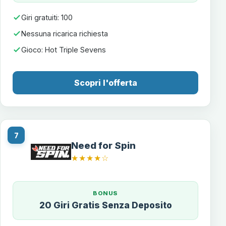
Giri gratuiti: 100
Nessuna ricarica richiesta
Gioco: Hot Triple Sevens
Scopri l'offerta
7
Need for Spin
★★★★☆
BONUS
20 Giri Gratis Senza Deposito