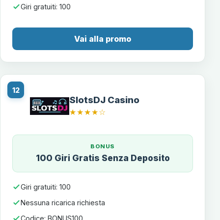
Giri gratuiti: 100
Vai alla promo
12
SlotsDJ Casino
★★★★☆
BONUS
100 Giri Gratis Senza Deposito
Giri gratuiti: 100
Nessuna ricarica richiesta
Codice: BONUS100