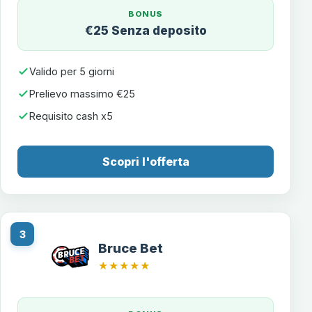
BONUS
€25 Senza deposito
Valido per 5 giorni
Prelievo massimo €25
Requisito cash x5
Scopri l'offerta
3
Bruce Bet
★★★★★