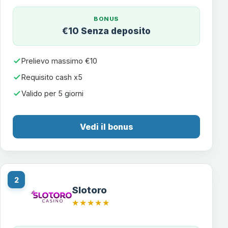
BONUS
€10 Senza deposito
Prelievo massimo €10
Requisito cash x5
Valido per 5 giorni
Vedi il bonus
2
Slotoro
★★★★★