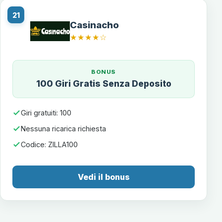
21
Casinacho
★★★★☆
BONUS
100 Giri Gratis Senza Deposito
Giri gratuiti: 100
Nessuna ricarica richiesta
Codice: ZILLA100
Vedi il bonus