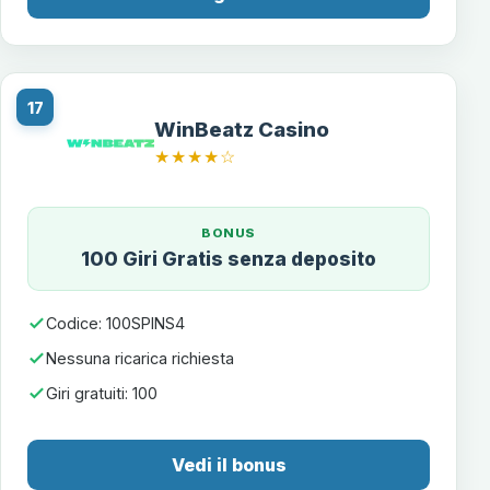
17
WinBeatz Casino
★★★★☆
BONUS
100 Giri Gratis senza deposito
Codice: 100SPINS4
Nessuna ricarica richiesta
Giri gratuiti: 100
Vedi il bonus