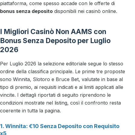
piattaforma, come spesso accade con le offerte di
bonus senza deposito
disponibili nei casinò online.
I Migliori Casinò Non AAMS con
Bonus Senza Deposito per Luglio
2026
Per Luglio 2026 la selezione editoriale segue lo stesso
ordine della classifica principale. Le prime tre proposte
sono Winnita, Slotoro e Bruce Bet, valutate in base al
tipo di premio, ai requisiti indicati e ai limiti applicati alle
vincite. I dettagli riportati di seguito riprendono le
condizioni mostrate nel listing, così il confronto resta
coerente in tutta la pagina.
1. Winnita: €10 Senza Deposito con Requisito
x5