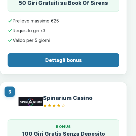
50 Giri Gratuiti su Book Of Sirens
Prelievo massimo €25
Requisito giri x3
Valido per 5 giorni
Dettagli bonus
5
Spinarium Casino
★★★★☆
BONUS
100 Giri Gratis Senza Deposito