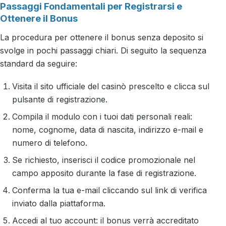
Passaggi Fondamentali per Registrarsi e
Ottenere il Bonus
La procedura per ottenere il bonus senza deposito si
svolge in pochi passaggi chiari. Di seguito la sequenza
standard da seguire:
Visita il sito ufficiale del casinò prescelto e clicca sul
pulsante di registrazione.
Compila il modulo con i tuoi dati personali reali:
nome, cognome, data di nascita, indirizzo e-mail e
numero di telefono.
Se richiesto, inserisci il codice promozionale nel
campo apposito durante la fase di registrazione.
Conferma la tua e-mail cliccando sul link di verifica
inviato dalla piattaforma.
Accedi al tuo account: il bonus verrà accreditato