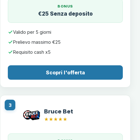
BONUS
€25 Senza deposito
Valido per 5 giorni
Prelievo massimo €25
Requisito cash x5
Scopri l'offerta
3
Bruce Bet
★★★★★