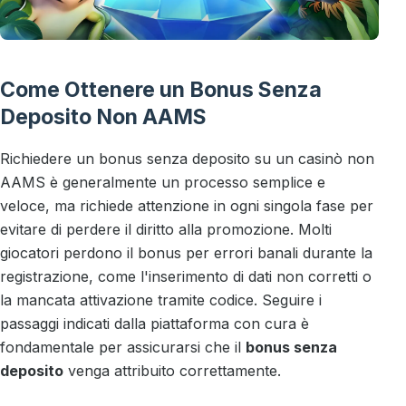
Come Ottenere un Bonus Senza
Deposito Non AAMS
Richiedere un bonus senza deposito su un casinò non
AAMS è generalmente un processo semplice e
veloce, ma richiede attenzione in ogni singola fase per
evitare di perdere il diritto alla promozione. Molti
giocatori perdono il bonus per errori banali durante la
registrazione, come l'inserimento di dati non corretti o
la mancata attivazione tramite codice. Seguire i
passaggi indicati dalla piattaforma con cura è
fondamentale per assicurarsi che il
bonus senza
deposito
venga attribuito correttamente.