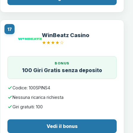
17
WinBeatz Casino
★★★★☆
BONUS
100 Giri Gratis senza deposito
Codice: 100SPINS4
Nessuna ricarica richiesta
Giri gratuiti: 100
Vedi il bonus