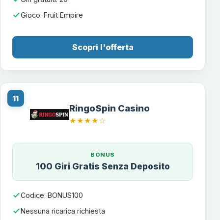
Gioco: Fruit Empire
Scopri l'offerta
11
RingoSpin Casino
★★★★☆
BONUS
100 Giri Gratis Senza Deposito
Codice: BONUS100
Nessuna ricarica richiesta