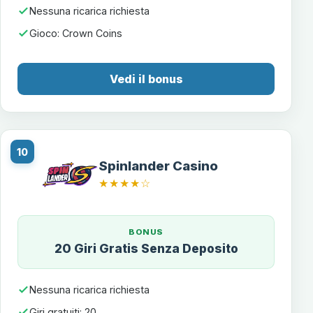
Nessuna ricarica richiesta
Gioco: Crown Coins
Vedi il bonus
10
Spinlander Casino
★★★★☆
BONUS
20 Giri Gratis Senza Deposito
Nessuna ricarica richiesta
Giri gratuiti: 20