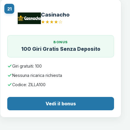
21
Casinacho
★★★★☆
BONUS
100 Giri Gratis Senza Deposito
Giri gratuiti: 100
Nessuna ricarica richiesta
Codice: ZILLA100
Vedi il bonus