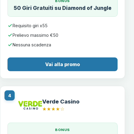
BONUS
50 Giri Gratuiti su Diamond of Jungle
Requisito giri x55
Prelievo massimo €50
Nessuna scadenza
Vai alla promo
4
Verde Casino
★★★★☆
BONUS