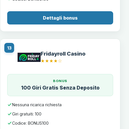
Dettagli bonus
13
Fridayroll Casino
★★★★☆
BONUS
100 Giri Gratis Senza Deposito
Nessuna ricarica richiesta
Giri gratuiti: 100
Codice: BONUS100