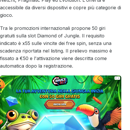
accessibile da diversi dispositivi e copre più categorie di
gioco.
Tra le promozioni internazionali propone 50 giri
gratuiti sulla slot Diamond of Jungle. Il requisito
indicato è x55 sulle vincite dei free spin, senza una
scadenza riportata nel listing. Il prelievo massimo è
fissato a €50 e l'attivazione viene descritta come
automatica dopo la registrazione.