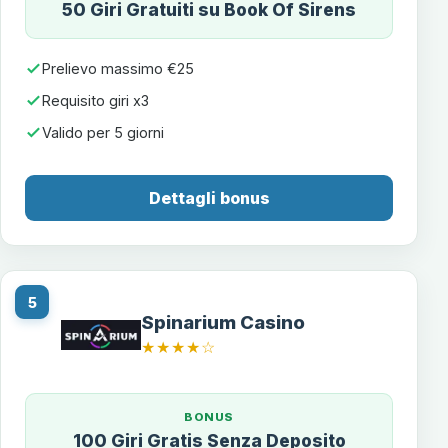
50 Giri Gratuiti su Book Of Sirens
Prelievo massimo €25
Requisito giri x3
Valido per 5 giorni
Dettagli bonus
5
Spinarium Casino
★★★★☆
BONUS
100 Giri Gratis Senza Deposito