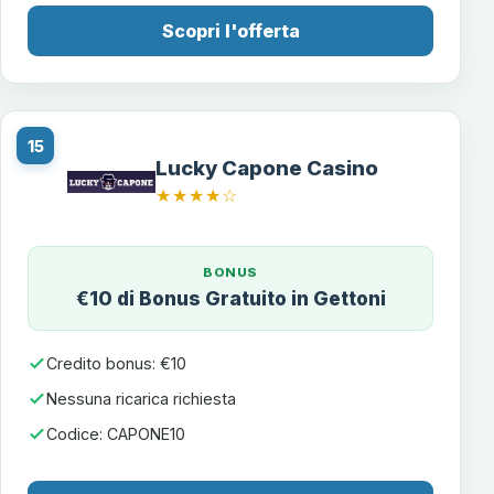
Scopri l'offerta
15
Lucky Capone Casino
★★★★☆
BONUS
€10 di Bonus Gratuito in Gettoni
Credito bonus: €10
Nessuna ricarica richiesta
Codice: CAPONE10