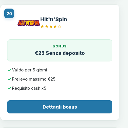
20
Hit'n'Spin
★★★★☆
BONUS
€25 Senza deposito
Valido per 5 giorni
Prelievo massimo €25
Requisito cash x5
Dettagli bonus