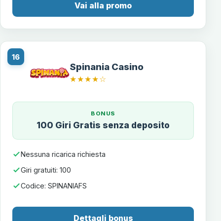
Vai alla promo
16
Spinania Casino
★★★★☆
BONUS
100 Giri Gratis senza deposito
Nessuna ricarica richiesta
Giri gratuiti: 100
Codice: SPINANIAFS
Dettagli bonus