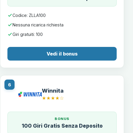
Codice: ZLLA100
Nessuna ricarica richiesta
Giri gratuiti: 100
Vedi il bonus
6
Winnita
★★★★☆
BONUS
100 Giri Gratis Senza Deposito