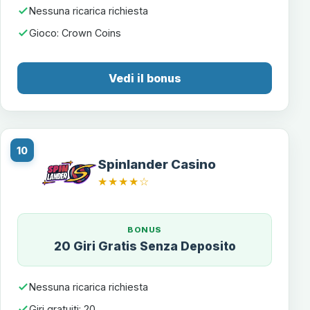
Nessuna ricarica richiesta
Gioco: Crown Coins
Vedi il bonus
10
Spinlander Casino
★★★★☆
BONUS
20 Giri Gratis Senza Deposito
Nessuna ricarica richiesta
Giri gratuiti: 20