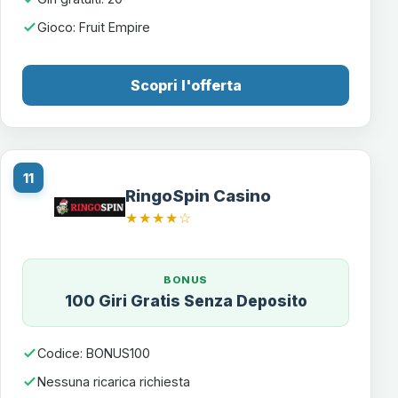
Gioco: Fruit Empire
Scopri l'offerta
11
RingoSpin Casino
★★★★☆
BONUS
100 Giri Gratis Senza Deposito
Codice: BONUS100
Nessuna ricarica richiesta