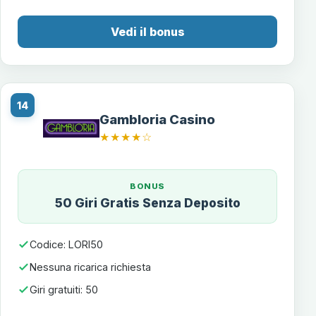
Vedi il bonus
14
Gambloria Casino
★★★★☆
BONUS
50 Giri Gratis Senza Deposito
Codice: LORI50
Nessuna ricarica richiesta
Giri gratuiti: 50