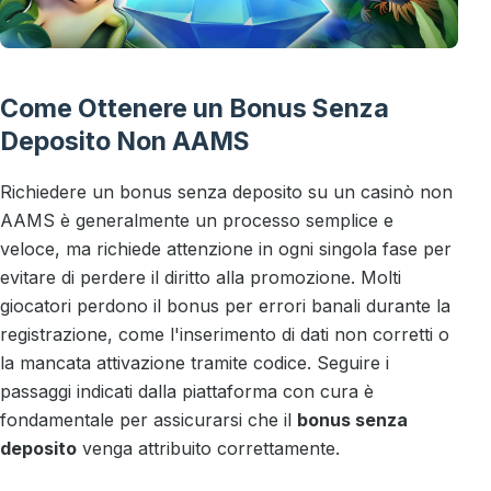
Come Ottenere un Bonus Senza
Deposito Non AAMS
Richiedere un bonus senza deposito su un casinò non
AAMS è generalmente un processo semplice e
veloce, ma richiede attenzione in ogni singola fase per
evitare di perdere il diritto alla promozione. Molti
giocatori perdono il bonus per errori banali durante la
registrazione, come l'inserimento di dati non corretti o
la mancata attivazione tramite codice. Seguire i
passaggi indicati dalla piattaforma con cura è
fondamentale per assicurarsi che il
bonus senza
deposito
venga attribuito correttamente.