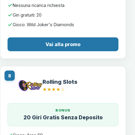
Nessuna ricarica richiesta
Giri gratuiti: 20
Gioco: Wild Joker's Diamonds
Vai alla promo
8
Rolling Slots
★★★★☆
BONUS
20 Giri Gratis Senza Deposito