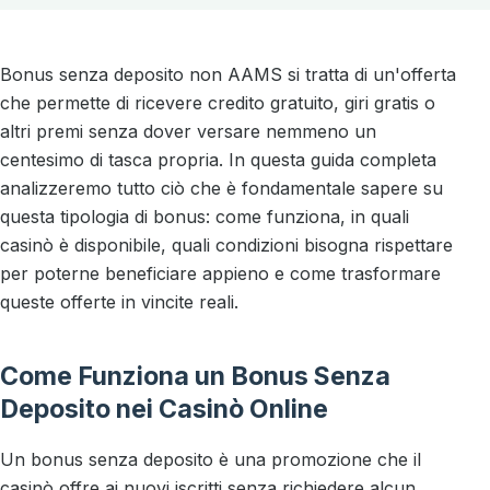
Bonus senza deposito non AAMS si tratta di un'offerta
che permette di ricevere credito gratuito, giri gratis o
altri premi senza dover versare nemmeno un
centesimo di tasca propria. In questa guida completa
analizzeremo tutto ciò che è fondamentale sapere su
questa tipologia di bonus: come funziona, in quali
casinò è disponibile, quali condizioni bisogna rispettare
per poterne beneficiare appieno e come trasformare
queste offerte in vincite reali.
Come Funziona un Bonus Senza
Deposito nei Casinò Online
Un bonus senza deposito è una promozione che il
casinò offre ai nuovi iscritti senza richiedere alcun