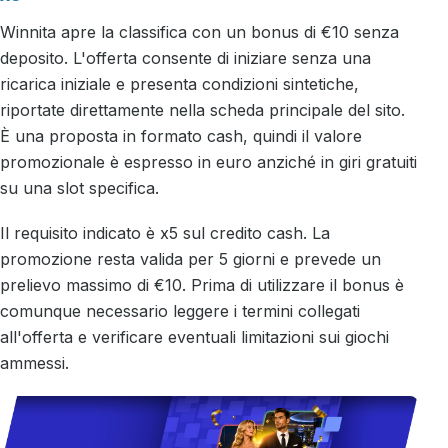
Winnita apre la classifica con un bonus di €10 senza
deposito. L'offerta consente di iniziare senza una
ricarica iniziale e presenta condizioni sintetiche,
riportate direttamente nella scheda principale del sito.
È una proposta in formato cash, quindi il valore
promozionale è espresso in euro anziché in giri gratuiti
su una slot specifica.
Il requisito indicato è x5 sul credito cash. La
promozione resta valida per 5 giorni e prevede un
prelievo massimo di €10. Prima di utilizzare il bonus è
comunque necessario leggere i termini collegati
all'offerta e verificare eventuali limitazioni sui giochi
ammessi.