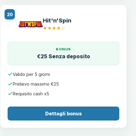
20
Hit'n'Spin
★★★★☆
BONUS
€25 Senza deposito
Valido per 5 giorni
Prelievo massimo €25
Requisito cash x5
Dettagli bonus