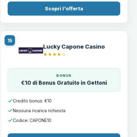
Scopri l'offerta
15
Lucky Capone Casino
★★★★☆
BONUS
€10 di Bonus Gratuito in Gettoni
Credito bonus: €10
Nessuna ricarica richiesta
Codice: CAPONE10