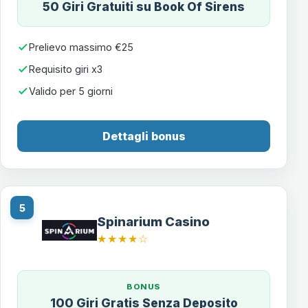
50 Giri Gratuiti su Book Of Sirens
Prelievo massimo €25
Requisito giri x3
Valido per 5 giorni
Dettagli bonus
5
Spinarium Casino
★★★★☆
BONUS
100 Giri Gratis Senza Deposito