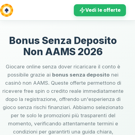
Vedi le offerte
Bonus Senza Deposito
Non AAMS 2026
Giocare online senza dover ricaricare il conto è
possibile grazie ai
bonus senza deposito
nei
casinò non AAMS. Queste offerte permettono di
ricevere free spin o credito reale immediatamente
dopo la registrazione, offrendo un'esperienza di
gioco senza rischi finanziari. Abbiamo selezionato
per te solo le promozioni più trasparenti del
momento, verificando attentamente termini e
condizioni per garantirti una guida chiara,