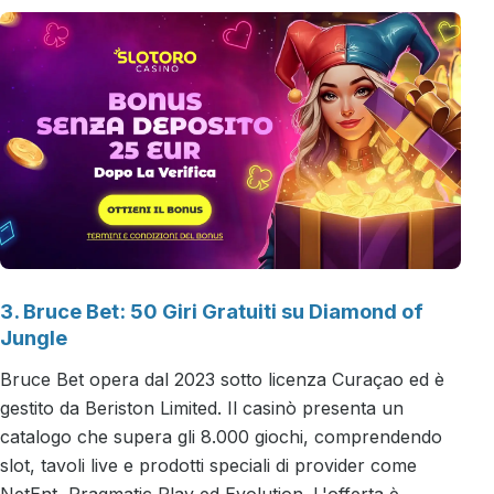
3. Bruce Bet: 50 Giri Gratuiti su Diamond of
Jungle
Bruce Bet opera dal 2023 sotto licenza Curaçao ed è
gestito da Beriston Limited. Il casinò presenta un
catalogo che supera gli 8.000 giochi, comprendendo
slot, tavoli live e prodotti speciali di provider come
NetEnt, Pragmatic Play ed Evolution. L'offerta è