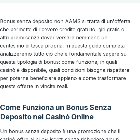
Bonus senza deposito non AAMS si tratta di un'offerta
che permette di ricevere credito gratuito, giri gratis o
altri premi senza dover versare nemmeno un
centesimo di tasca propria. In questa guida completa
analizzeremo tutto ciò che è fondamentale sapere su
questa tipologia di bonus: come funziona, in quali
casinò è disponibile, quali condizioni bisogna rispettare
per poterne beneficiare appieno e come trasformare
queste offerte in vincite reali.
Come Funziona un Bonus Senza
Deposito nei Casinò Online
Un bonus senza deposito è una promozione che il
casinò offre ai nuovi iscritti senza richiedere alcun