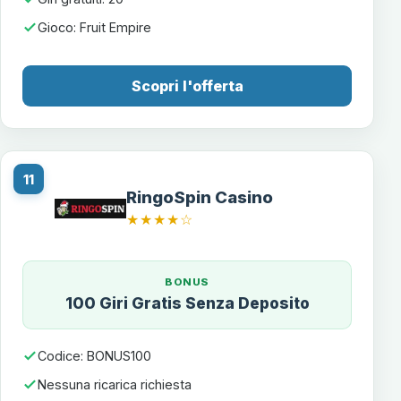
Gioco: Fruit Empire
Scopri l'offerta
11
RingoSpin Casino
★★★★☆
BONUS
100 Giri Gratis Senza Deposito
Codice: BONUS100
Nessuna ricarica richiesta