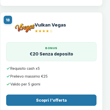
18
Vulkan Vegas
★★★★☆
BONUS
€20 Senza deposito
Requisito cash x5
Prelievo massimo €25
Valido per 5 giorni
Scopri l'offerta