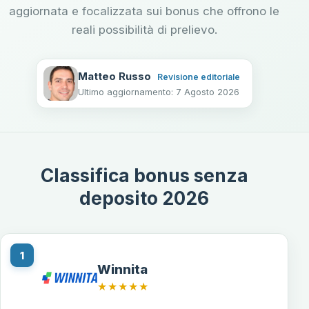
aggiornata e focalizzata sui bonus che offrono le
reali possibilità di prelievo.
Matteo Russo
Revisione editoriale
Ultimo aggiornamento: 7 Agosto 2026
Classifica bonus senza
deposito 2026
1
Winnita
★★★★★