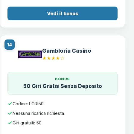
Vedi il bonus
14
Gambloria Casino
★★★★☆
BONUS
50 Giri Gratis Senza Deposito
Codice: LORI50
Nessuna ricarica richiesta
Giri gratuiti: 50