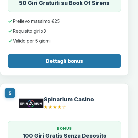
50 Giri Gratuiti su Book Of Sirens
Prelievo massimo €25
Requisito giri x3
Valido per 5 giorni
Dettagli bonus
5
Spinarium Casino
★★★★☆
BONUS
100 Giri Gratis Senza Deposito