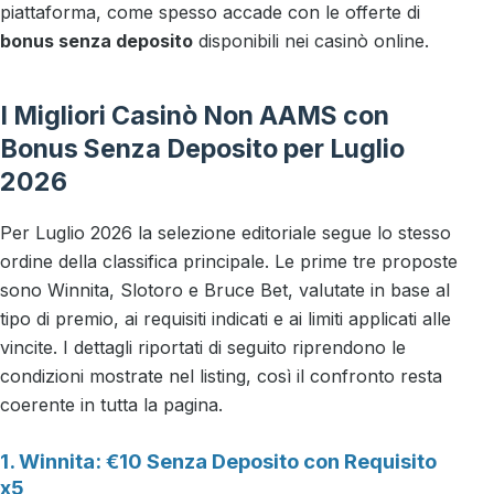
piattaforma, come spesso accade con le offerte di
bonus senza deposito
disponibili nei casinò online.
I Migliori Casinò Non AAMS con
Bonus Senza Deposito per Luglio
2026
Per Luglio 2026 la selezione editoriale segue lo stesso
ordine della classifica principale. Le prime tre proposte
sono Winnita, Slotoro e Bruce Bet, valutate in base al
tipo di premio, ai requisiti indicati e ai limiti applicati alle
vincite. I dettagli riportati di seguito riprendono le
condizioni mostrate nel listing, così il confronto resta
coerente in tutta la pagina.
1. Winnita: €10 Senza Deposito con Requisito
x5