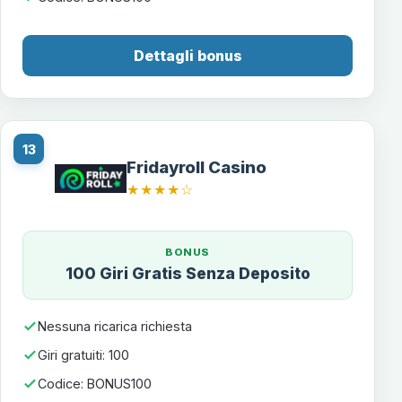
Dettagli bonus
13
Fridayroll Casino
★★★★☆
BONUS
100 Giri Gratis Senza Deposito
Nessuna ricarica richiesta
Giri gratuiti: 100
Codice: BONUS100