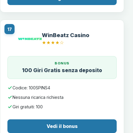
17
WinBeatz Casino
★★★★☆
BONUS
100 Giri Gratis senza deposito
Codice: 100SPINS4
Nessuna ricarica richiesta
Giri gratuiti: 100
Vedi il bonus