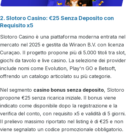
2. Slotoro Casino: €25 Senza Deposito con
Requisito x5
Slotoro Casino è una piattaforma moderna entrata nel
mercato nel 2025 e gestita da Wiraon B.V. con licenza
Curaçao. Il progetto propone più di 5.000 titoli tra slot,
giochi da tavolo e live casino. La selezione dei provider
include nomi come Evolution, Play'n GO e Betsoft,
offrendo un catalogo articolato su più categorie.
Nel segmento
casino bonus senza deposito
, Slotoro
propone €25 senza ricarica iniziale. Il bonus viene
indicato come disponibile dopo la registrazione e la
verifica del conto, con requisito x5 e validità di 5 giorni.
Il prelievo massimo riportato nel listing è di €25 e non
viene segnalato un codice promozionale obbligatorio.