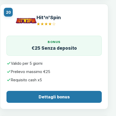
20
Hit'n'Spin
★★★★☆
BONUS
€25 Senza deposito
Valido per 5 giorni
Prelievo massimo €25
Requisito cash x5
Dettagli bonus