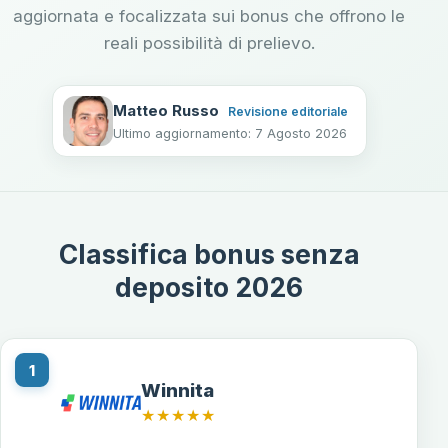
aggiornata e focalizzata sui bonus che offrono le
reali possibilità di prelievo.
Matteo Russo
Revisione editoriale
Ultimo aggiornamento: 7 Agosto 2026
Classifica bonus senza
deposito 2026
1
Winnita
★★★★★