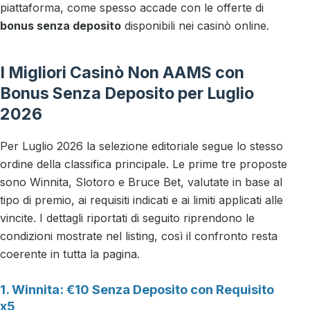
piattaforma, come spesso accade con le offerte di
bonus senza deposito
disponibili nei casinò online.
I Migliori Casinò Non AAMS con
Bonus Senza Deposito per Luglio
2026
Per Luglio 2026 la selezione editoriale segue lo stesso
ordine della classifica principale. Le prime tre proposte
sono Winnita, Slotoro e Bruce Bet, valutate in base al
tipo di premio, ai requisiti indicati e ai limiti applicati alle
vincite. I dettagli riportati di seguito riprendono le
condizioni mostrate nel listing, così il confronto resta
coerente in tutta la pagina.
1. Winnita: €10 Senza Deposito con Requisito
x5