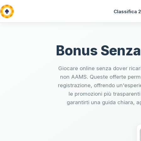
Classifica 
Bonus Senza
Giocare online senza dover ricari
non AAMS. Queste offerte perme
registrazione, offrendo un'esperi
le promozioni più trasparent
garantirti una guida chiara, a