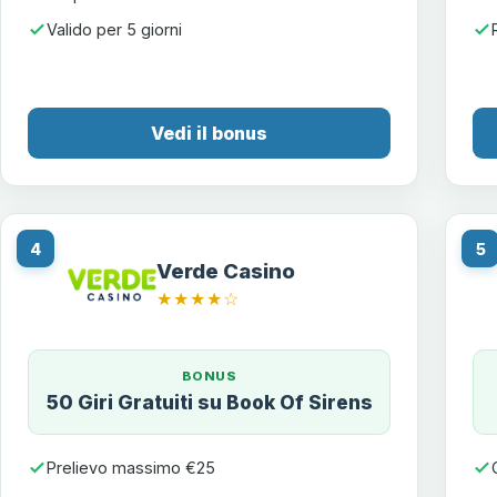
Valido per 5 giorni
Vedi il bonus
4
5
Verde Casino
★★★★☆
BONUS
50 Giri Gratuiti su Book Of Sirens
Prelievo massimo €25