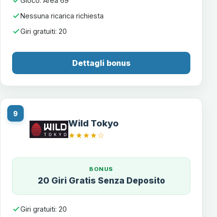
Gioco: Area 69
Nessuna ricarica richiesta
Giri gratuiti: 20
Dettagli bonus
9
Wild Tokyo
★★★★☆
BONUS
20 Giri Gratis Senza Deposito
Giri gratuiti: 20