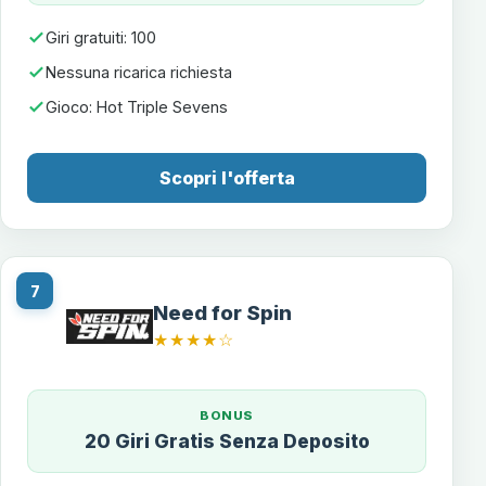
Giri gratuiti: 100
Nessuna ricarica richiesta
Gioco: Hot Triple Sevens
Scopri l'offerta
7
Need for Spin
★★★★☆
BONUS
20 Giri Gratis Senza Deposito