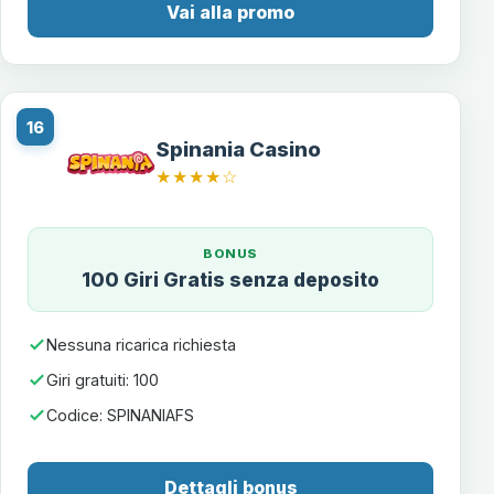
Vai alla promo
16
Spinania Casino
★★★★☆
BONUS
100 Giri Gratis senza deposito
Nessuna ricarica richiesta
Giri gratuiti: 100
Codice: SPINANIAFS
Dettagli bonus