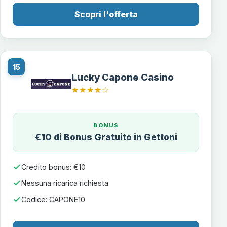
Scopri l'offerta
15
Lucky Capone Casino
★★★★☆
BONUS
€10 di Bonus Gratuito in Gettoni
Credito bonus: €10
Nessuna ricarica richiesta
Codice: CAPONE10