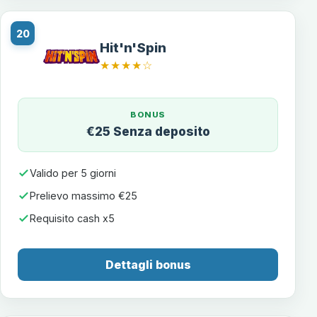
20
Hit'n'Spin
★★★★☆
BONUS
€25 Senza deposito
Valido per 5 giorni
Prelievo massimo €25
Requisito cash x5
Dettagli bonus