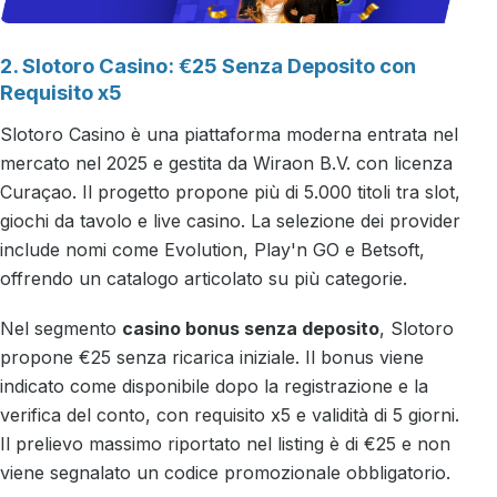
2. Slotoro Casino: €25 Senza Deposito con
Requisito x5
Slotoro Casino è una piattaforma moderna entrata nel
mercato nel 2025 e gestita da Wiraon B.V. con licenza
Curaçao. Il progetto propone più di 5.000 titoli tra slot,
giochi da tavolo e live casino. La selezione dei provider
include nomi come Evolution, Play'n GO e Betsoft,
offrendo un catalogo articolato su più categorie.
Nel segmento
casino bonus senza deposito
, Slotoro
propone €25 senza ricarica iniziale. Il bonus viene
indicato come disponibile dopo la registrazione e la
verifica del conto, con requisito x5 e validità di 5 giorni.
Il prelievo massimo riportato nel listing è di €25 e non
viene segnalato un codice promozionale obbligatorio.