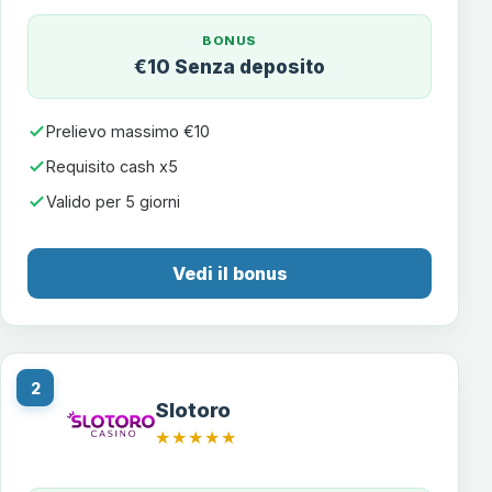
BONUS
€10 Senza deposito
Prelievo massimo €10
Requisito cash x5
Valido per 5 giorni
Vedi il bonus
2
Slotoro
★★★★★