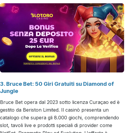
3. Bruce Bet: 50 Giri Gratuiti su Diamond of
Jungle
Bruce Bet opera dal 2023 sotto licenza Curaçao ed è
gestito da Beriston Limited. Il casinò presenta un
catalogo che supera gli 8.000 giochi, comprendendo
slot, tavoli live e prodotti speciali di provider come
NetEnt, Pragmatic Play ed Evolution. L'offerta è