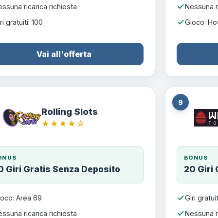
ssuna ricarica richiesta
Nessuna ri
ri gratuiti: 100
Gioco: Ho
Vai all'offerta
9
Rolling Slots
★★★★☆
ONUS
BONUS
0 Giri Gratis Senza Deposito
20 Giri
ioco: Area 69
Giri gratuit
ssuna ricarica richiesta
Nessuna ri