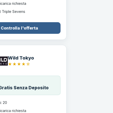
carica richiesta
t Triple Sevens
Controlla l'offerta
Wild Tokyo
★★★★☆
 Gratis Senza Deposito
i: 20
carica richiesta