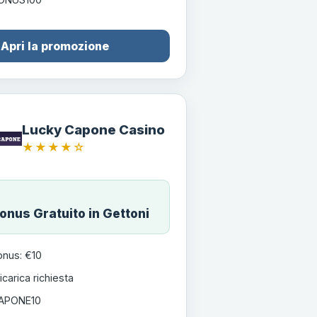
Apri la promozione
Lucky Capone Casino
★★★★☆
onus Gratuito in Gettoni
onus: €10
carica richiesta
CAPONE10