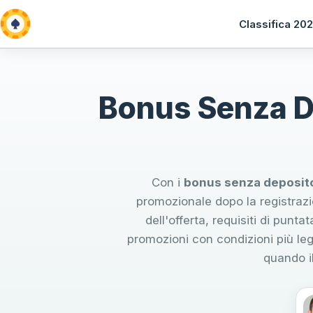
Classifica 20
Bonus Senza D
Con i
bonus senza deposit
promozionale dopo la registrazi
dell'offerta, requisiti di punt
promozioni con condizioni più leg
quando i