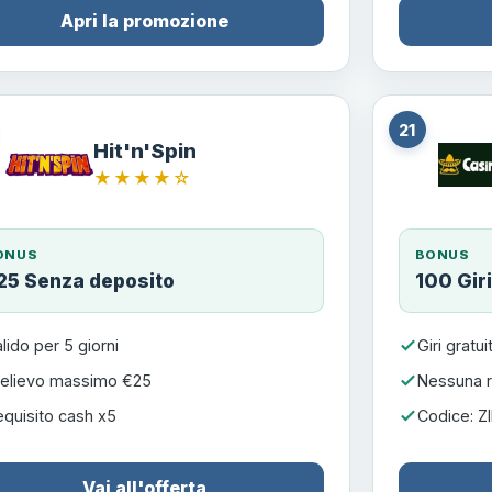
Apri la promozione
21
Hit'n'Spin
★★★★☆
ONUS
BONUS
25 Senza deposito
100 Gir
lido per 5 giorni
Giri gratuit
relievo massimo €25
Nessuna ri
equisito cash x5
Codice: Z
Vai all'offerta