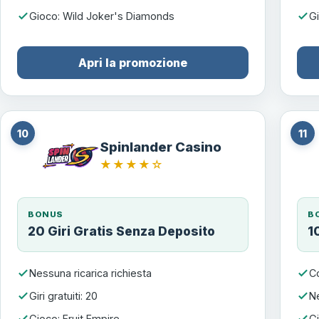
Gioco: Wild Joker's Diamonds
Gi
Apri la promozione
10
11
Spinlander Casino
★★★★☆
BONUS
B
20 Giri Gratis Senza Deposito
1
Nessuna ricarica richiesta
C
Giri gratuiti: 20
Ne
Gioco: Fruit Empire
Gi