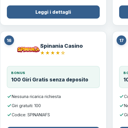
Leggi i dettagli
16
17
Spinania Casino
★★★★☆
BONUS
B
100 Giri Gratis senza deposito
1
Nessuna ricarica richiesta
C
Giri gratuiti: 100
Ne
Codice: SPINANIAFS
Gi