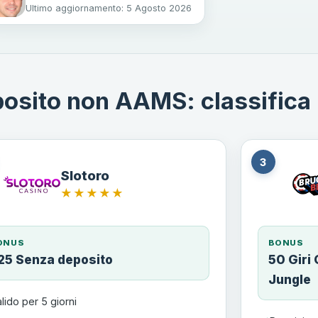
Ultimo aggiornamento: 5 Agosto 2026
osito non AAMS: classifica
3
Slotoro
★★★★★
ONUS
BONUS
25 Senza deposito
50 Giri 
Jungle
lido per 5 giorni