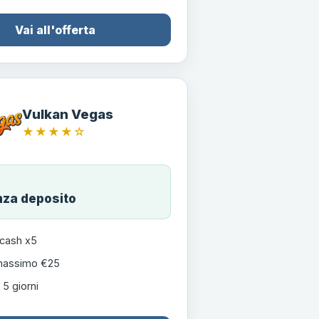
Vai all'offerta
Vulkan Vegas
★★★★☆
za deposito
 cash x5
 massimo €25
 5 giorni