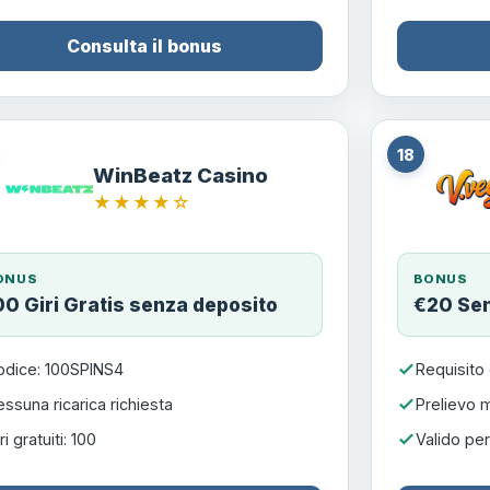
Consulta il bonus
18
WinBeatz Casino
★★★★☆
ONUS
BONUS
00 Giri Gratis senza deposito
€20 Sen
odice: 100SPINS4
Requisito
ssuna ricarica richiesta
Prelievo
ri gratuiti: 100
Valido per