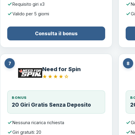
Requisito giri x3
Ne
Valido per 5 giorni
Gi
Consulta il bonus
7
8
Need for Spin
★★★★☆
BONUS
B
20 Giri Gratis Senza Deposito
2
Nessuna ricarica richiesta
G
Giri gratuiti: 20
Ne