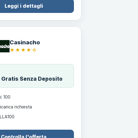
Leggi i dettagli
Casinacho
★★★★☆
i Gratis Senza Deposito
i: 100
carica richiesta
ILLA100
Controlla l'offerta