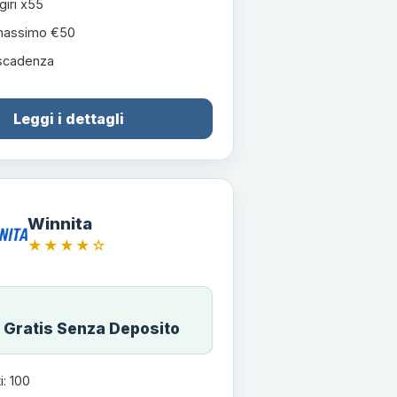
giri x55
 massimo €50
scadenza
Leggi i dettagli
Winnita
★★★★☆
i Gratis Senza Deposito
i: 100