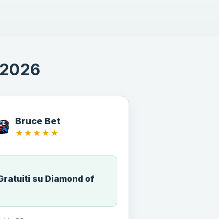
 2026
Bruce Bet
★★★★★
Gratuiti su Diamond of