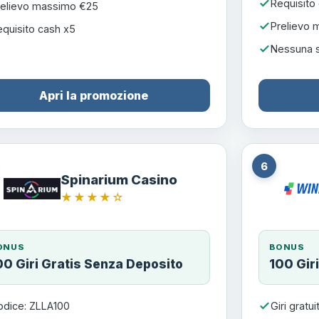
Requisito 
relievo massimo €25
Prelievo
equisito cash x5
Nessuna 
Apri la promozione
6
Spinarium Casino
★★★★☆
ONUS
BONUS
00 Giri Gratis Senza Deposito
100 Gir
odice: ZLLA100
Giri gratuit