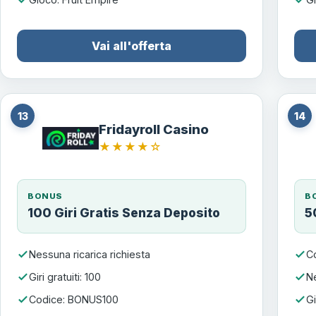
Vai all'offerta
13
14
Fridayroll Casino
★★★★☆
BONUS
B
100 Giri Gratis Senza Deposito
5
Nessuna ricarica richiesta
C
Giri gratuiti: 100
Ne
Codice: BONUS100
Gi