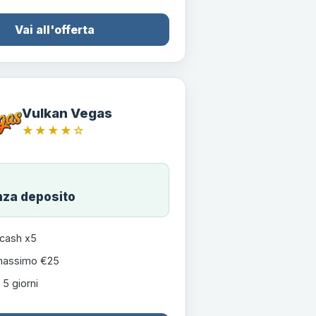
Vai all'offerta
Vulkan Vegas
★★★★☆
za deposito
 cash x5
 massimo €25
 5 giorni