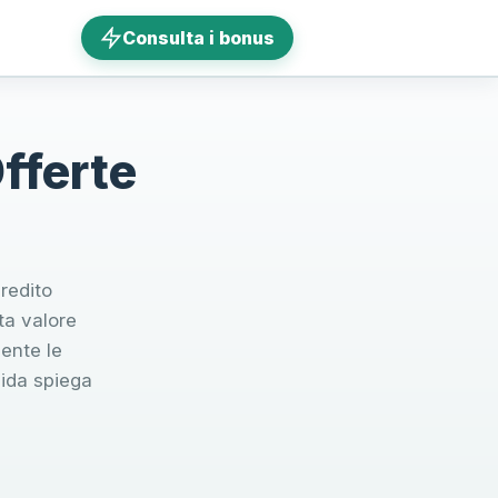
Consulta i bonus
fferte
redito
ta valore
mente le
uida spiega