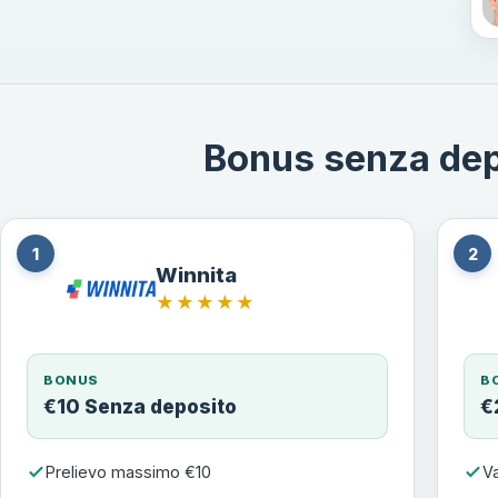
Bonus senza dep
1
2
Winnita
★★★★★
BONUS
B
€10 Senza deposito
€
Prelievo massimo €10
Va