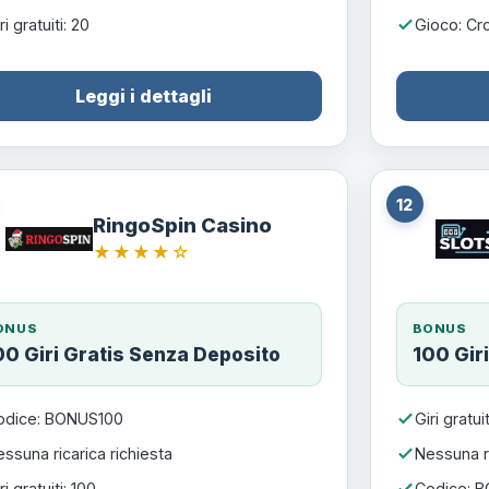
ri gratuiti: 20
Gioco: Cr
Leggi i dettagli
12
RingoSpin Casino
★★★★☆
ONUS
BONUS
00 Giri Gratis Senza Deposito
100 Gir
odice: BONUS100
Giri gratuit
ssuna ricarica richiesta
Nessuna ri
ri gratuiti: 100
Codice: 