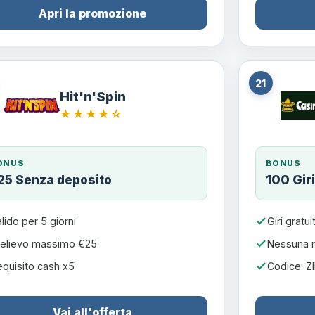
Apri la promozione
21
Hit'n'Spin
★★★★☆
ONUS
BONUS
25 Senza deposito
100 Gir
lido per 5 giorni
Giri gratuit
relievo massimo €25
Nessuna ri
equisito cash x5
Codice: Z
Vai all'offerta