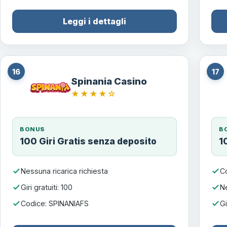
Leggi i dettagli
16
17
Spinania Casino
★★★★☆
BONUS
B
100 Giri Gratis senza deposito
1
Nessuna ricarica richiesta
C
Giri gratuiti: 100
Ne
Codice: SPINANIAFS
Gi