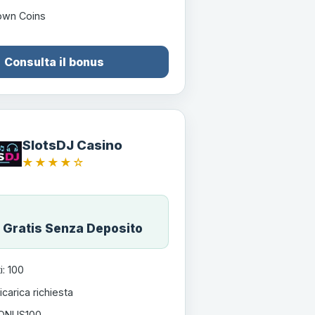
own Coins
Consulta il bonus
SlotsDJ Casino
★★★★☆
i Gratis Senza Deposito
i: 100
carica richiesta
BONUS100