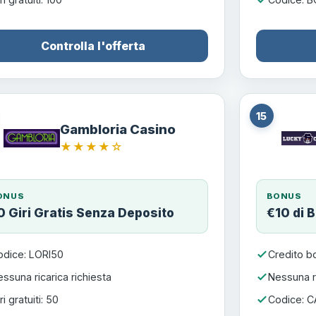
Controlla l'offerta
15
Gambloria Casino
★★★★☆
ONUS
BONUS
0 Giri Gratis Senza Deposito
€10 di B
odice: LORI50
Credito b
ssuna ricarica richiesta
Nessuna ri
ri gratuiti: 50
Codice: 