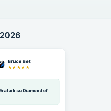
 2026
Bruce Bet
★★★★★
Gratuiti su Diamond of