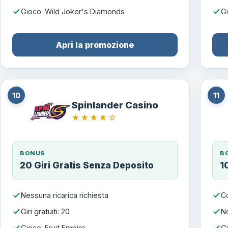
Gioco: Wild Joker's Diamonds
Gi
Apri la promozione
10
11
Spinlander Casino
★★★★☆
BONUS
B
20 Giri Gratis Senza Deposito
1
Nessuna ricarica richiesta
C
Giri gratuiti: 20
Ne
Gioco: Fruit Empire
Gi