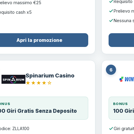
Requisito 
relievo massimo €25
Prelievo
equisito cash x5
Nessuna 
Apri la promozione
6
Spinarium Casino
★★★★☆
ONUS
BONUS
00 Giri Gratis Senza Deposito
100 Gir
odice: ZLLA100
Giri gratuit