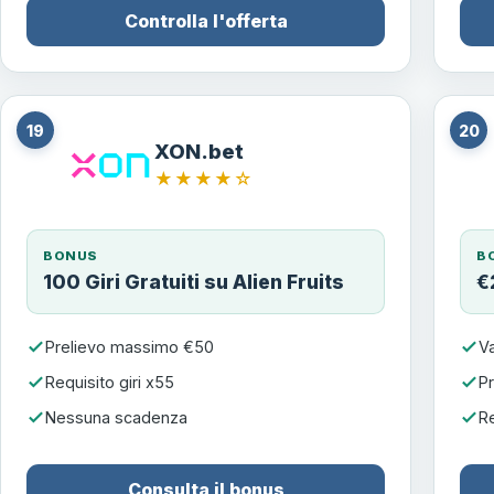
Controlla l'offerta
19
20
XON.bet
★★★★☆
BONUS
B
100 Giri Gratuiti su Alien Fruits
€
Prelievo massimo €50
Va
Requisito giri x55
P
Nessuna scadenza
R
Consulta il bonus