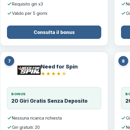
Requisito giri x3
Ne
Valido per 5 giorni
Gi
Consulta il bonus
7
8
Need for Spin
★★★★☆
BONUS
B
20 Giri Gratis Senza Deposito
2
Nessuna ricarica richiesta
G
Giri gratuiti: 20
Ne