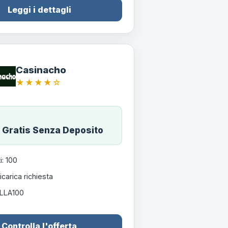
Leggi i dettagli
Casinacho
★★★★☆
i Gratis Senza Deposito
i: 100
carica richiesta
ILLA100
Controlla l'offerta