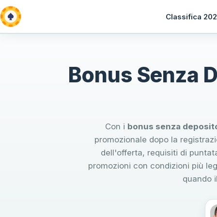
Classifica 20
Bonus Senza D
Con i
bonus senza deposit
promozionale dopo la registrazi
dell'offerta, requisiti di punt
promozioni con condizioni più leg
quando i