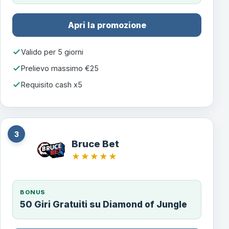
Apri la promozione
Valido per 5 giorni
Prelievo massimo €25
Requisito cash x5
3
Bruce Bet
★★★★★
BONUS
50 Giri Gratuiti su Diamond of Jungle