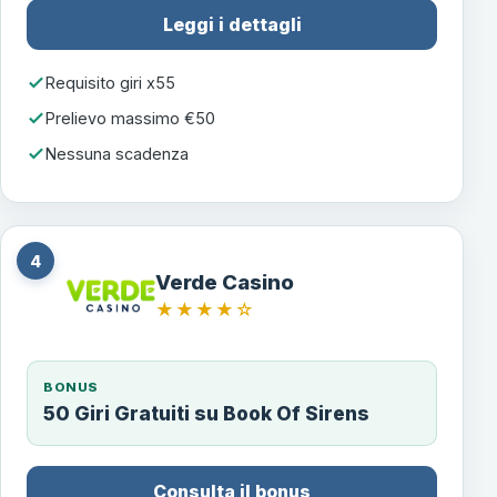
Leggi i dettagli
Requisito giri x55
Prelievo massimo €50
Nessuna scadenza
4
Verde Casino
★★★★☆
BONUS
50 Giri Gratuiti su Book Of Sirens
Consulta il bonus