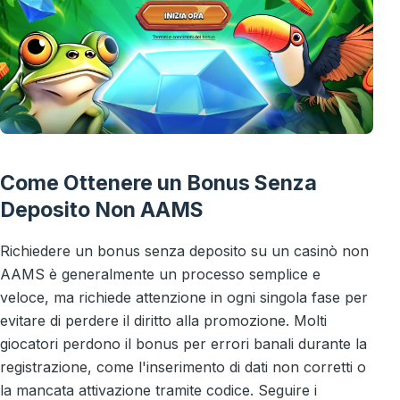
Come Ottenere un Bonus Senza
Deposito Non AAMS
Richiedere un bonus senza deposito su un casinò non
AAMS è generalmente un processo semplice e
veloce, ma richiede attenzione in ogni singola fase per
evitare di perdere il diritto alla promozione. Molti
giocatori perdono il bonus per errori banali durante la
registrazione, come l'inserimento di dati non corretti o
la mancata attivazione tramite codice. Seguire i