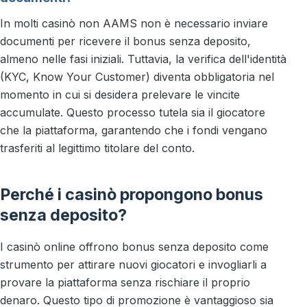
In molti casinò non AAMS non è necessario inviare
documenti per ricevere il bonus senza deposito,
almeno nelle fasi iniziali. Tuttavia, la verifica dell'identità
(KYC, Know Your Customer) diventa obbligatoria nel
momento in cui si desidera prelevare le vincite
accumulate. Questo processo tutela sia il giocatore
che la piattaforma, garantendo che i fondi vengano
trasferiti al legittimo titolare del conto.
Perché i casinò propongono bonus
senza deposito?
I casinò online offrono bonus senza deposito come
strumento per attirare nuovi giocatori e invogliarli a
provare la piattaforma senza rischiare il proprio
denaro. Questo tipo di promozione è vantaggioso sia