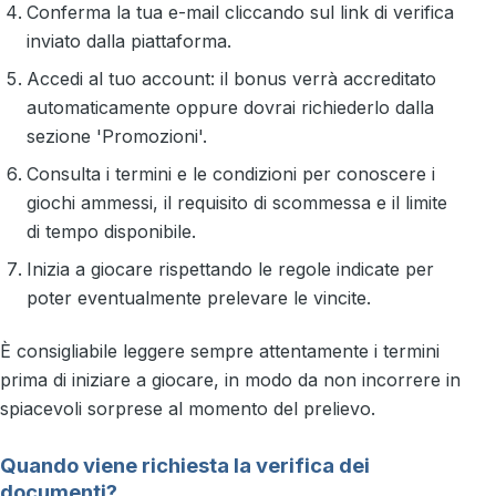
Conferma la tua e-mail cliccando sul link di verifica
inviato dalla piattaforma.
Accedi al tuo account: il bonus verrà accreditato
automaticamente oppure dovrai richiederlo dalla
sezione 'Promozioni'.
Consulta i termini e le condizioni per conoscere i
giochi ammessi, il requisito di scommessa e il limite
di tempo disponibile.
Inizia a giocare rispettando le regole indicate per
poter eventualmente prelevare le vincite.
È consigliabile leggere sempre attentamente i termini
prima di iniziare a giocare, in modo da non incorrere in
spiacevoli sorprese al momento del prelievo.
Quando viene richiesta la verifica dei
documenti?