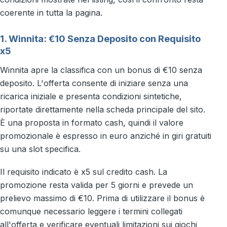
coerente in tutta la pagina.
1. Winnita: €10 Senza Deposito con Requisito
x5
Winnita apre la classifica con un bonus di €10 senza
deposito. L'offerta consente di iniziare senza una
ricarica iniziale e presenta condizioni sintetiche,
riportate direttamente nella scheda principale del sito.
È una proposta in formato cash, quindi il valore
promozionale è espresso in euro anziché in giri gratuiti
su una slot specifica.
Il requisito indicato è x5 sul credito cash. La
promozione resta valida per 5 giorni e prevede un
prelievo massimo di €10. Prima di utilizzare il bonus è
comunque necessario leggere i termini collegati
all'offerta e verificare eventuali limitazioni sui giochi