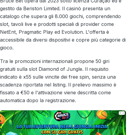
Bruce Bet opera dal 2023 sotto licenza Curaçao ed è
gestito da Beriston Limited. Il casinò presenta un
catalogo che supera gli 8.000 giochi, comprendendo
slot, tavoli live e prodotti speciali di provider come
NetEnt, Pragmatic Play ed Evolution. L'offerta è
accessibile da diversi dispositivi e copre più categorie di
gioco.
Tra le promozioni internazionali propone 50 giri
gratuiti sulla slot Diamond of Jungle. Il requisito
indicato è x55 sulle vincite dei free spin, senza una
scadenza riportata nel listing. Il prelievo massimo è
fissato a €50 e l'attivazione viene descritta come
automatica dopo la registrazione.