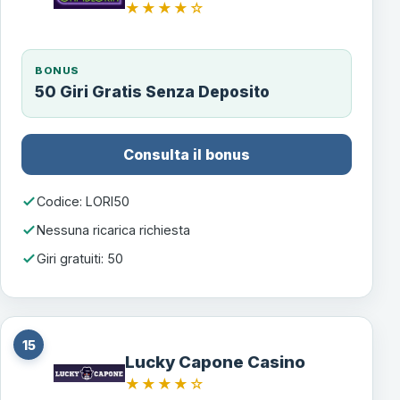
★★★★☆
BONUS
50 Giri Gratis Senza Deposito
Consulta il bonus
Codice: LORI50
Nessuna ricarica richiesta
Giri gratuiti: 50
15
Lucky Capone Casino
★★★★☆