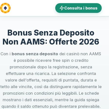
Consulta i bonus
Bonus Senza Deposito
Non AAMS: Offerte 2026
Con i
bonus senza deposito
dei casinò non AAMS
è possibile ricevere free spin o credito
promozionale dopo la registrazione, senza
effettuare una ricarica. La selezione confronta
valore dell'offerta, requisiti di puntata, durata e
tetto alle vincite, così da distinguere rapidamente le
promozioni con condizioni più leggibili. Le schede
mostrano i dati essenziali, mentre la guida spiega
quando il saldo ottenuto può diventare prelevabile.