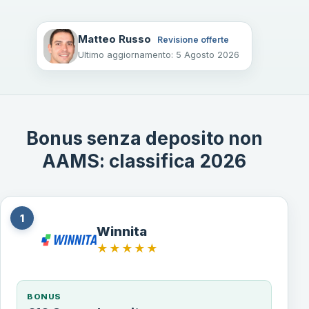
Matteo Russo
Revisione offerte
Ultimo aggiornamento: 5 Agosto 2026
Bonus senza deposito non
AAMS: classifica 2026
1
Winnita
★★★★★
BONUS