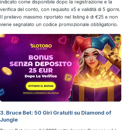
indicato come disponibile dopo la registrazione e la
verifica del conto, con requisito x5 e validità di 5 giorni.
Il prelievo massimo riportato nel listing è di €25 e non
viene segnalato un codice promozionale obbligatorio.
3. Bruce Bet: 50 Giri Gratuiti su Diamond of
Jungle