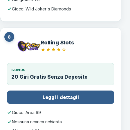
Gioco: Wild Joker's Diamonds
8
Rolling Slots
★★★★☆
BONUS
20 Giri Gratis Senza Deposito
Leggi i dettagli
Gioco: Area 69
Nessuna ricarica richiesta