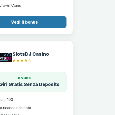
 Crown Coins
Vedi il bonus
SlotsDJ Casino
★★★★☆
BONUS
Giri Gratis Senza Deposito
uiti: 100
 ricarica richiesta