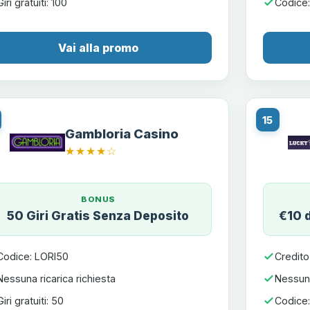
Giri gratuiti: 100
Codice
Vai alla promo
15
Gambloria Casino
★★★★☆
BONUS
50 Giri Gratis Senza Deposito
€10 d
Codice: LORI50
Credito
Nessuna ricarica richiesta
Nessuna
Giri gratuiti: 50
Codice