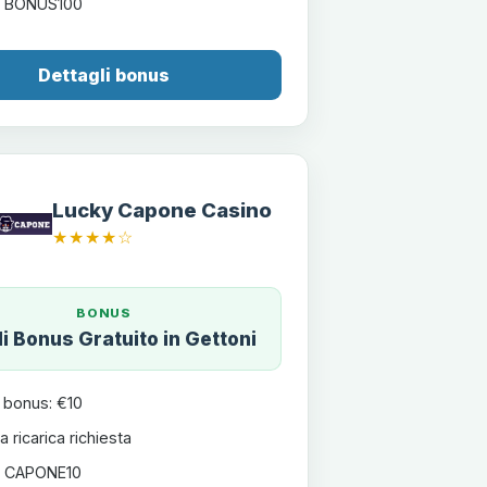
: BONUS100
Dettagli bonus
Lucky Capone Casino
★★★★☆
BONUS
i Bonus Gratuito in Gettoni
 bonus: €10
 ricarica richiesta
: CAPONE10