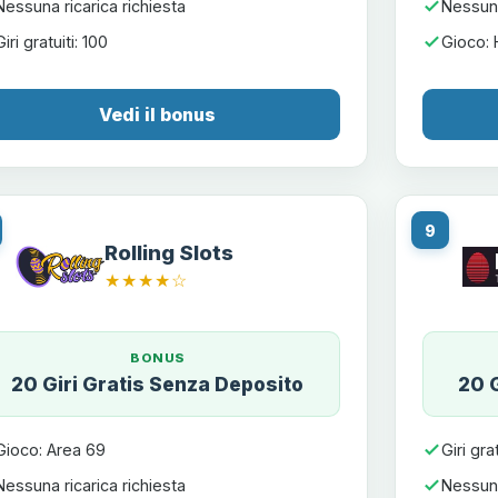
Nessuna ricarica richiesta
Nessuna
Giri gratuiti: 100
Gioco: 
Vedi il bonus
9
Rolling Slots
★★★★☆
BONUS
20 Giri Gratis Senza Deposito
20 
Gioco: Area 69
Giri grat
Nessuna ricarica richiesta
Nessuna