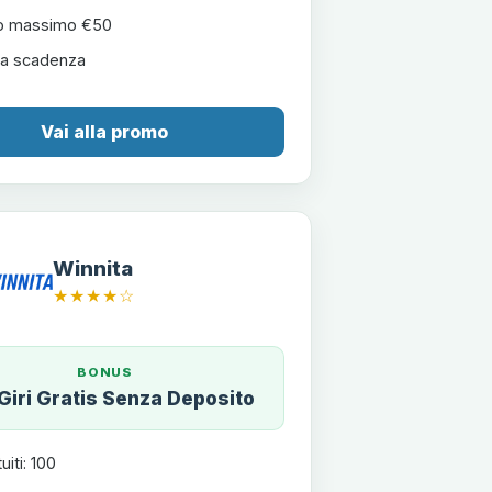
vo massimo €50
a scadenza
Vai alla promo
Winnita
★★★★☆
BONUS
Giri Gratis Senza Deposito
uiti: 100