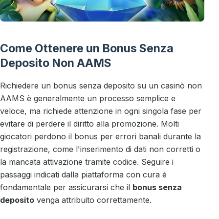
Come Ottenere un Bonus Senza
Deposito Non AAMS
Richiedere un bonus senza deposito su un casinò non
AAMS è generalmente un processo semplice e
veloce, ma richiede attenzione in ogni singola fase per
evitare di perdere il diritto alla promozione. Molti
giocatori perdono il bonus per errori banali durante la
registrazione, come l'inserimento di dati non corretti o
la mancata attivazione tramite codice. Seguire i
passaggi indicati dalla piattaforma con cura è
fondamentale per assicurarsi che il
bonus senza
deposito
venga attribuito correttamente.