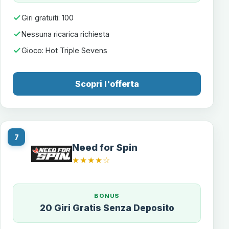
Giri gratuiti: 100
Nessuna ricarica richiesta
Gioco: Hot Triple Sevens
Scopri l'offerta
7
Need for Spin
★★★★☆
BONUS
20 Giri Gratis Senza Deposito