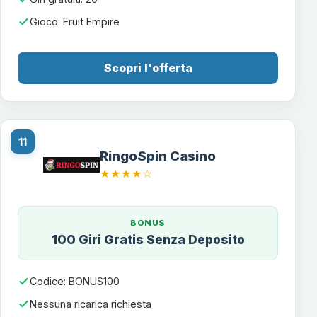
Gioco: Fruit Empire
Scopri l'offerta
11
RingoSpin Casino
★★★★☆
BONUS
100 Giri Gratis Senza Deposito
Codice: BONUS100
Nessuna ricarica richiesta