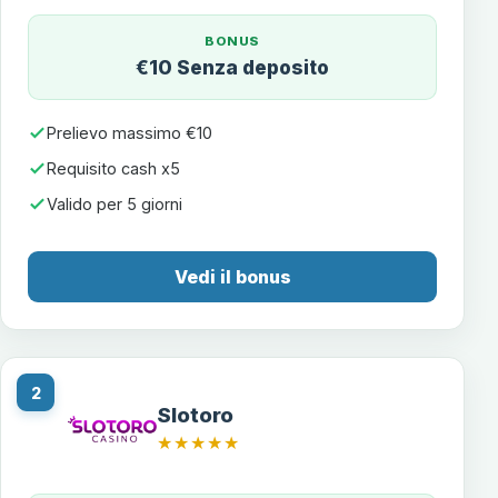
BONUS
€10 Senza deposito
Prelievo massimo €10
Requisito cash x5
Valido per 5 giorni
Vedi il bonus
2
Slotoro
★★★★★