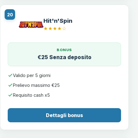
20
Hit'n'Spin
★★★★☆
BONUS
€25 Senza deposito
Valido per 5 giorni
Prelievo massimo €25
Requisito cash x5
Dettagli bonus