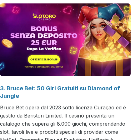
3. Bruce Bet: 50 Giri Gratuiti su Diamond of
Jungle
Bruce Bet opera dal 2023 sotto licenza Curaçao ed è
gestito da Beriston Limited. Il casinò presenta un
catalogo che supera gli 8.000 giochi, comprendendo
slot, tavoli live e prodotti speciali di provider come
NetEnt, Pragmatic Play ed Evolution. L'offerta è