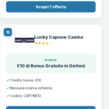
Scopri l'offerta
15
Lucky Capone Casino
★★★★☆
BONUS
€10 di Bonus Gratuito in Gettoni
Credito bonus: €10
Nessuna ricarica richiesta
Codice: CAPONE10