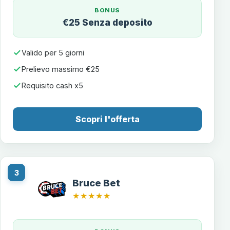
BONUS
€25 Senza deposito
Valido per 5 giorni
Prelievo massimo €25
Requisito cash x5
Scopri l'offerta
3
Bruce Bet
★★★★★