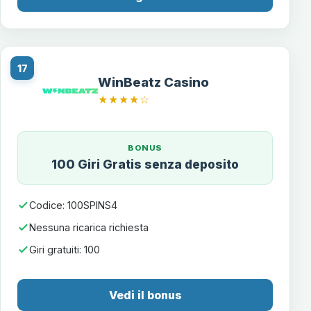
17
WinBeatz Casino
★★★★☆
BONUS
100 Giri Gratis senza deposito
Codice: 100SPINS4
Nessuna ricarica richiesta
Giri gratuiti: 100
Vedi il bonus