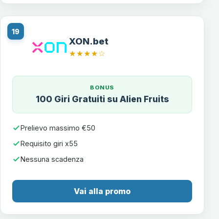
19
XON.bet
★★★★☆
BONUS
100 Giri Gratuiti su Alien Fruits
Prelievo massimo €50
Requisito giri x55
Nessuna scadenza
Vai alla promo