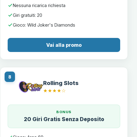
Nessuna ricarica richiesta
Giri gratuiti: 20
Gioco: Wild Joker's Diamonds
Vai alla promo
8
Rolling Slots
★★★★☆
BONUS
20 Giri Gratis Senza Deposito