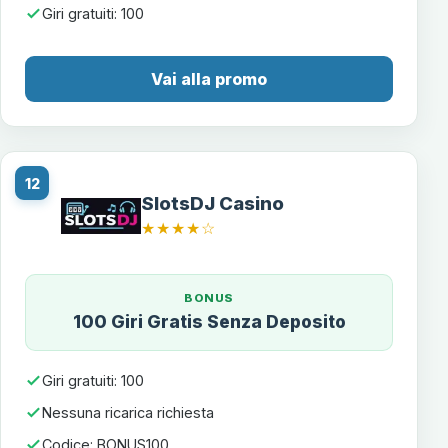
Giri gratuiti: 100
Vai alla promo
12
SlotsDJ Casino
★★★★☆
BONUS
100 Giri Gratis Senza Deposito
Giri gratuiti: 100
Nessuna ricarica richiesta
Codice: BONUS100