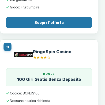
Gioco: Fruit Empire
Scopri l'offerta
11
RingoSpin Casino
★★★★☆
BONUS
100 Giri Gratis Senza Deposito
Codice: BONUS100
Nessuna ricarica richiesta