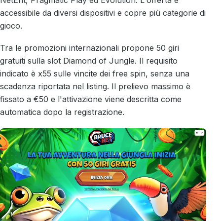
accessibile da diversi dispositivi e copre più categorie di
gioco.
Tra le promozioni internazionali propone 50 giri
gratuiti sulla slot Diamond of Jungle. Il requisito
indicato è x55 sulle vincite dei free spin, senza una
scadenza riportata nel listing. Il prelievo massimo è
fissato a €50 e l'attivazione viene descritta come
automatica dopo la registrazione.