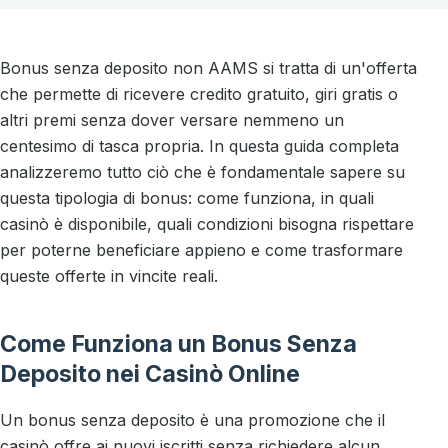
Bonus senza deposito non AAMS si tratta di un'offerta
che permette di ricevere credito gratuito, giri gratis o
altri premi senza dover versare nemmeno un
centesimo di tasca propria. In questa guida completa
analizzeremo tutto ciò che è fondamentale sapere su
questa tipologia di bonus: come funziona, in quali
casinò è disponibile, quali condizioni bisogna rispettare
per poterne beneficiare appieno e come trasformare
queste offerte in vincite reali.
Come Funziona un Bonus Senza
Deposito nei Casinò Online
Un bonus senza deposito è una promozione che il
casinò offre ai nuovi iscritti senza richiedere alcun