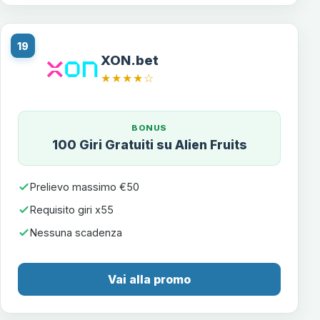
19
XON.bet
★★★★☆
BONUS
100 Giri Gratuiti su Alien Fruits
Prelievo massimo €50
Requisito giri x55
Nessuna scadenza
Vai alla promo