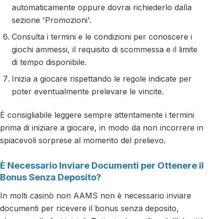
automaticamente oppure dovrai richiederlo dalla
sezione 'Promozioni'.
Consulta i termini e le condizioni per conoscere i
giochi ammessi, il requisito di scommessa e il limite
di tempo disponibile.
Inizia a giocare rispettando le regole indicate per
poter eventualmente prelevare le vincite.
È consigliabile leggere sempre attentamente i termini
prima di iniziare a giocare, in modo da non incorrere in
spiacevoli sorprese al momento del prelievo.
È Necessario Inviare Documenti per Ottenere il
Bonus Senza Deposito?
In molti casinò non AAMS non è necessario inviare
documenti per ricevere il bonus senza deposito,