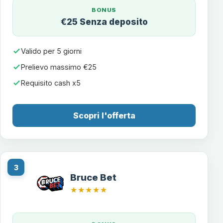
BONUS
€25 Senza deposito
Valido per 5 giorni
Prelievo massimo €25
Requisito cash x5
Scopri l'offerta
3
Bruce Bet
★★★★★