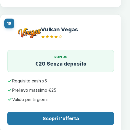
18
Vulkan Vegas
★★★★☆
BONUS
€20 Senza deposito
Requisito cash x5
Prelievo massimo €25
Valido per 5 giorni
Scopri l'offerta