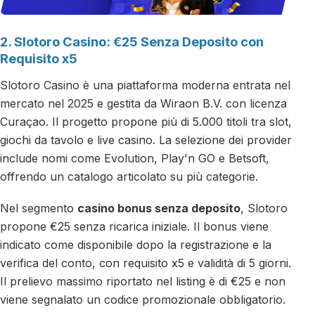
2. Slotoro Casino: €25 Senza Deposito con
Requisito x5
Slotoro Casino è una piattaforma moderna entrata nel
mercato nel 2025 e gestita da Wiraon B.V. con licenza
Curaçao. Il progetto propone più di 5.000 titoli tra slot,
giochi da tavolo e live casino. La selezione dei provider
include nomi come Evolution, Play'n GO e Betsoft,
offrendo un catalogo articolato su più categorie.
Nel segmento
casino bonus senza deposito
, Slotoro
propone €25 senza ricarica iniziale. Il bonus viene
indicato come disponibile dopo la registrazione e la
verifica del conto, con requisito x5 e validità di 5 giorni.
Il prelievo massimo riportato nel listing è di €25 e non
viene segnalato un codice promozionale obbligatorio.