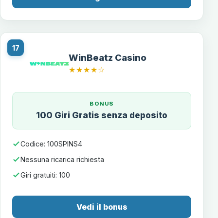
17
WinBeatz Casino
★★★★☆
BONUS
100 Giri Gratis senza deposito
Codice: 100SPINS4
Nessuna ricarica richiesta
Giri gratuiti: 100
Vedi il bonus