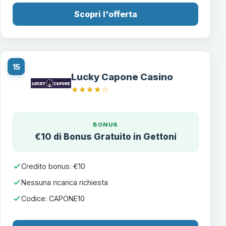
Scopri l'offerta
15
Lucky Capone Casino
★★★★☆
BONUS
€10 di Bonus Gratuito in Gettoni
Credito bonus: €10
Nessuna ricarica richiesta
Codice: CAPONE10