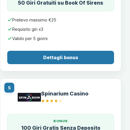
50 Giri Gratuiti su Book Of Sirens
Prelievo massimo €25
Requisito giri x3
Valido per 5 giorni
Dettagli bonus
5
Spinarium Casino
★★★★☆
BONUS
100 Giri Gratis Senza Deposito