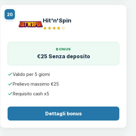
20
Hit'n'Spin
★★★★☆
BONUS
€25 Senza deposito
Valido per 5 giorni
Prelievo massimo €25
Requisito cash x5
Dettagli bonus