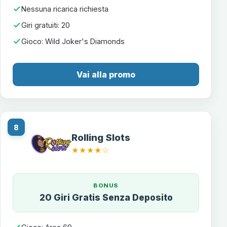
Nessuna ricarica richiesta
Giri gratuiti: 20
Gioco: Wild Joker's Diamonds
Vai alla promo
8
Rolling Slots
★★★★☆
BONUS
20 Giri Gratis Senza Deposito