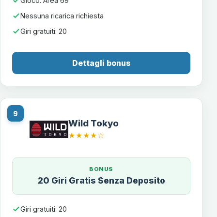
Gioco: Area 69
Nessuna ricarica richiesta
Giri gratuiti: 20
Dettagli bonus
9
Wild Tokyo
★★★★☆
BONUS
20 Giri Gratis Senza Deposito
Giri gratuiti: 20