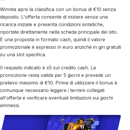
Winnita apre la classifica con un bonus di €10 senza
deposito. L'offerta consente di iniziare senza una
ricarica iniziale e presenta condizioni sintetiche,
riportate direttamente nella scheda principale del sito.
È una proposta in formato cash, quindi il valore
promozionale è espresso in euro anziché in giri gratuiti
su una slot specifica.
Il requisito indicato è x5 sul credito cash. La
promozione resta valida per 5 giorni e prevede un
prelievo massimo di €10. Prima di utilizzare il bonus è
comunque necessario leggere i termini collegati
all'offerta e verificare eventuali limitazioni sui giochi
ammessi.