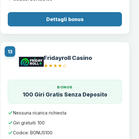
Dettagli bonus
13
Fridayroll Casino
★★★★☆
BONUS
100 Giri Gratis Senza Deposito
Nessuna ricarica richiesta
Giri gratuiti: 100
Codice: BONUS100