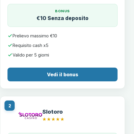
BONUS
€10 Senza deposito
Prelievo massimo €10
Requisito cash x5
Valido per 5 giorni
Vedi il bonus
2
Slotoro
★★★★★