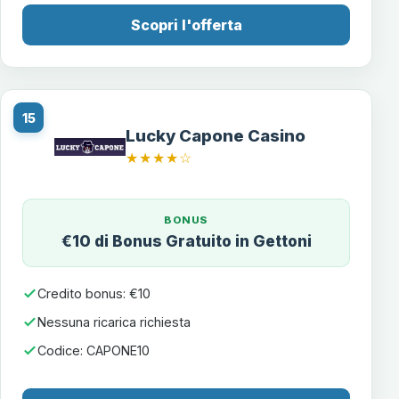
Scopri l'offerta
15
Lucky Capone Casino
★★★★☆
BONUS
€10 di Bonus Gratuito in Gettoni
Credito bonus: €10
Nessuna ricarica richiesta
Codice: CAPONE10