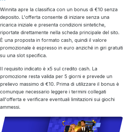
Winnita apre la classifica con un bonus di €10 senza
deposito. L'offerta consente di iniziare senza una
ricarica iniziale e presenta condizioni sintetiche,
riportate direttamente nella scheda principale del sito.
È una proposta in formato cash, quindi il valore
promozionale è espresso in euro anziché in giri gratuiti
su una slot specifica.
Il requisito indicato è x5 sul credito cash. La
promozione resta valida per 5 giorni e prevede un
prelievo massimo di €10. Prima di utilizzare il bonus è
comunque necessario leggere i termini collegati
all'offerta e verificare eventuali limitazioni sui giochi
ammessi.