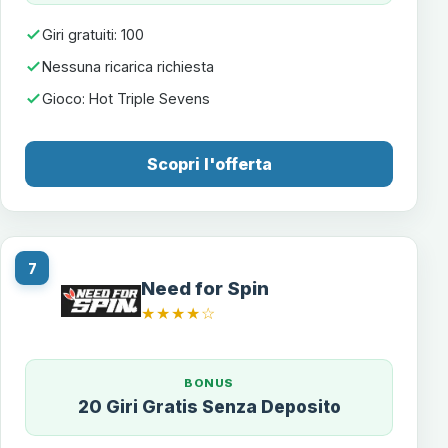
Giri gratuiti: 100
Nessuna ricarica richiesta
Gioco: Hot Triple Sevens
Scopri l'offerta
7
Need for Spin
★★★★☆
BONUS
20 Giri Gratis Senza Deposito