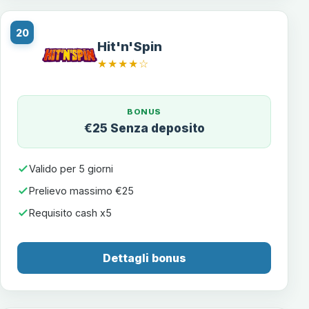
20
Hit'n'Spin
★★★★☆
BONUS
€25 Senza deposito
Valido per 5 giorni
Prelievo massimo €25
Requisito cash x5
Dettagli bonus