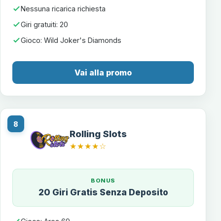
Nessuna ricarica richiesta
Giri gratuiti: 20
Gioco: Wild Joker's Diamonds
Vai alla promo
8
Rolling Slots
★★★★☆
BONUS
20 Giri Gratis Senza Deposito