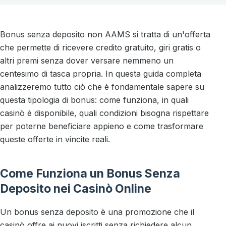
Bonus senza deposito non AAMS si tratta di un'offerta
che permette di ricevere credito gratuito, giri gratis o
altri premi senza dover versare nemmeno un
centesimo di tasca propria. In questa guida completa
analizzeremo tutto ciò che è fondamentale sapere su
questa tipologia di bonus: come funziona, in quali
casinò è disponibile, quali condizioni bisogna rispettare
per poterne beneficiare appieno e come trasformare
queste offerte in vincite reali.
Come Funziona un Bonus Senza
Deposito nei Casinò Online
Un bonus senza deposito è una promozione che il
casinò offre ai nuovi iscritti senza richiedere alcun