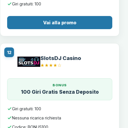
Giri gratuiti: 100
Vai alla promo
12
SlotsDJ Casino
★★★★☆
BONUS
100 Giri Gratis Senza Deposito
Giri gratuiti: 100
Nessuna ricarica richiesta
Codice: BONUS100