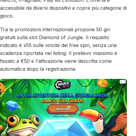
accessibile da diversi dispositivi e copre più categorie di
gioco.
Tra le promozioni internazionali propone 50 giri
gratuiti sulla slot Diamond of Jungle. Il requisito
indicato è x55 sulle vincite dei free spin, senza una
scadenza riportata nel listing. Il prelievo massimo è
fissato a €50 e l'attivazione viene descritta come
automatica dopo la registrazione.