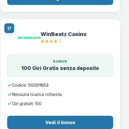
17
WinBeatz Casino
★★★★☆
BONUS
100 Giri Gratis senza deposito
Codice: 100SPINS4
Nessuna ricarica richiesta
Giri gratuiti: 100
Vedi il bonus