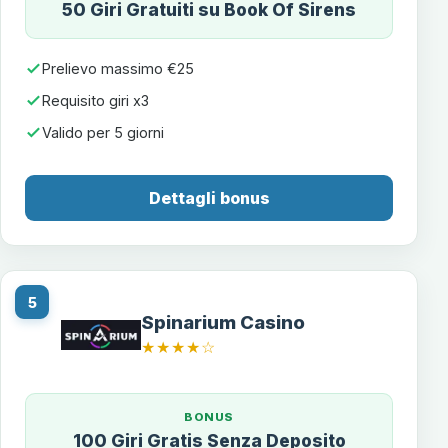
50 Giri Gratuiti su Book Of Sirens
Prelievo massimo €25
Requisito giri x3
Valido per 5 giorni
Dettagli bonus
5
Spinarium Casino
★★★★☆
BONUS
100 Giri Gratis Senza Deposito