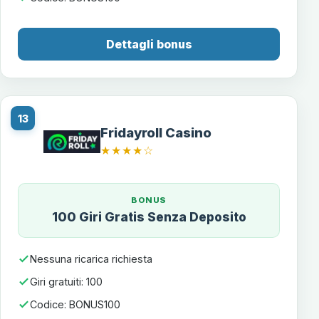
Dettagli bonus
13
Fridayroll Casino
★★★★☆
BONUS
100 Giri Gratis Senza Deposito
Nessuna ricarica richiesta
Giri gratuiti: 100
Codice: BONUS100