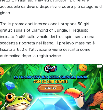
accessibile da diversi dispositivi e copre più categorie di
gioco.
Tra le promozioni internazionali propone 50 giri
gratuiti sulla slot Diamond of Jungle. Il requisito
indicato è x55 sulle vincite dei free spin, senza una
scadenza riportata nel listing. Il prelievo massimo è
fissato a €50 e l'attivazione viene descritta come
automatica dopo la registrazione.