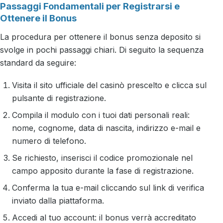
Passaggi Fondamentali per Registrarsi e
Ottenere il Bonus
La procedura per ottenere il bonus senza deposito si
svolge in pochi passaggi chiari. Di seguito la sequenza
standard da seguire:
Visita il sito ufficiale del casinò prescelto e clicca sul
pulsante di registrazione.
Compila il modulo con i tuoi dati personali reali:
nome, cognome, data di nascita, indirizzo e-mail e
numero di telefono.
Se richiesto, inserisci il codice promozionale nel
campo apposito durante la fase di registrazione.
Conferma la tua e-mail cliccando sul link di verifica
inviato dalla piattaforma.
Accedi al tuo account: il bonus verrà accreditato