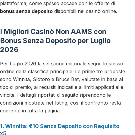
piattaforma, come spesso accade con le offerte di
bonus senza deposito
disponibili nei casinò online.
I Migliori Casinò Non AAMS con
Bonus Senza Deposito per Luglio
2026
Per Luglio 2026 la selezione editoriale segue lo stesso
ordine della classifica principale. Le prime tre proposte
sono Winnita, Slotoro e Bruce Bet, valutate in base al
tipo di premio, ai requisiti indicati e ai limiti applicati alle
vincite. I dettagli riportati di seguito riprendono le
condizioni mostrate nel listing, così il confronto resta
coerente in tutta la pagina.
1. Winnita: €10 Senza Deposito con Requisito
x5