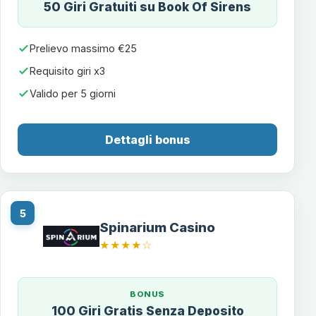
50 Giri Gratuiti su Book Of Sirens
Prelievo massimo €25
Requisito giri x3
Valido per 5 giorni
Dettagli bonus
5
Spinarium Casino
★★★★☆
BONUS
100 Giri Gratis Senza Deposito