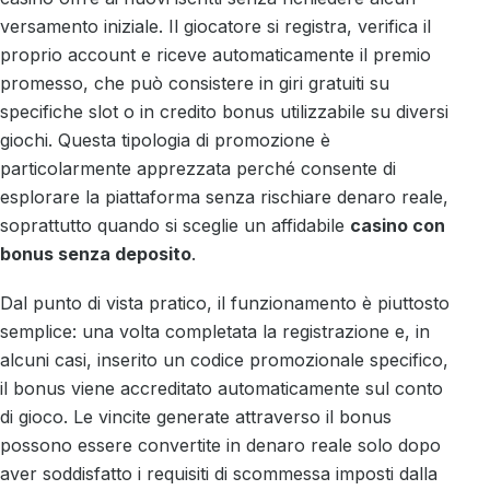
versamento iniziale. Il giocatore si registra, verifica il
proprio account e riceve automaticamente il premio
promesso, che può consistere in giri gratuiti su
specifiche slot o in credito bonus utilizzabile su diversi
giochi. Questa tipologia di promozione è
particolarmente apprezzata perché consente di
esplorare la piattaforma senza rischiare denaro reale,
soprattutto quando si sceglie un affidabile
casino con
bonus senza deposito
.
Dal punto di vista pratico, il funzionamento è piuttosto
semplice: una volta completata la registrazione e, in
alcuni casi, inserito un codice promozionale specifico,
il bonus viene accreditato automaticamente sul conto
di gioco. Le vincite generate attraverso il bonus
possono essere convertite in denaro reale solo dopo
aver soddisfatto i requisiti di scommessa imposti dalla