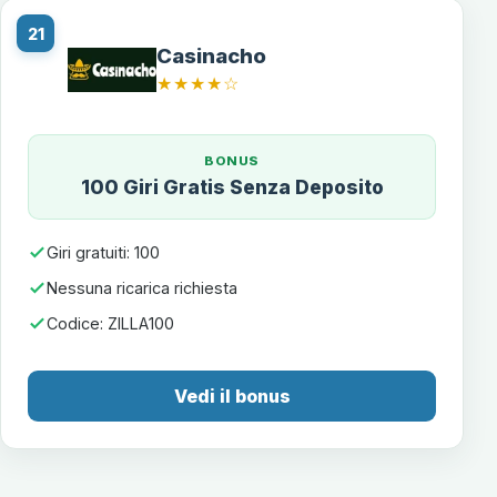
21
Casinacho
★★★★☆
BONUS
100 Giri Gratis Senza Deposito
Giri gratuiti: 100
Nessuna ricarica richiesta
Codice: ZILLA100
Vedi il bonus