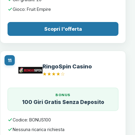
Gioco: Fruit Empire
Scopri l'offerta
11
RingoSpin Casino
★★★★☆
BONUS
100 Giri Gratis Senza Deposito
Codice: BONUS100
Nessuna ricarica richiesta