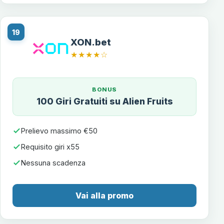
19
XON.bet
★★★★☆
BONUS
100 Giri Gratuiti su Alien Fruits
Prelievo massimo €50
Requisito giri x55
Nessuna scadenza
Vai alla promo