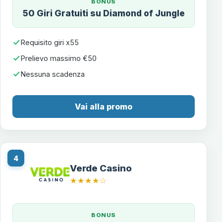
BONUS
50 Giri Gratuiti su Diamond of Jungle
Requisito giri x55
Prelievo massimo €50
Nessuna scadenza
Vai alla promo
4
Verde Casino
★★★★☆
BONUS