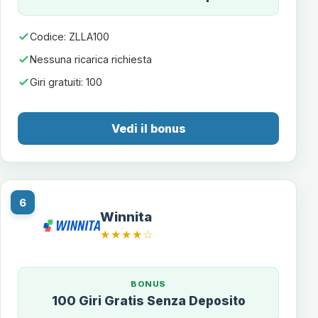
Codice: ZLLA100
Nessuna ricarica richiesta
Giri gratuiti: 100
Vedi il bonus
6
Winnita
★★★★☆
BONUS
100 Giri Gratis Senza Deposito