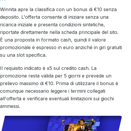
Winnita apre la classifica con un bonus di €10 senza
deposito. L'offerta consente di iniziare senza una
ricarica iniziale e presenta condizioni sintetiche,
riportate direttamente nella scheda principale del sito.
È una proposta in formato cash, quindi il valore
promozionale è espresso in euro anziché in giri gratuiti
su una slot specifica.
Il requisito indicato è x5 sul credito cash. La
promozione resta valida per 5 giorni e prevede un
prelievo massimo di €10. Prima di utilizzare il bonus è
comunque necessario leggere i termini collegati
all'offerta e verificare eventuali limitazioni sui giochi
ammessi.