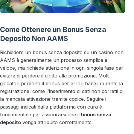
Come Ottenere un Bonus Senza
Deposito Non AAMS
Richiedere un bonus senza deposito su un casinò non
AAMS è generalmente un processo semplice e
veloce, ma richiede attenzione in ogni singola fase per
evitare di perdere il diritto alla promozione. Molti
giocatori perdono il bonus per errori banali durante la
registrazione, come l'inserimento di dati non corretti o
la mancata attivazione tramite codice. Seguire i
passaggi indicati dalla piattaforma con cura è
fondamentale per assicurarsi che il
bonus senza
deposito
venga attribuito correttamente.