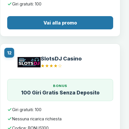
Giri gratuiti: 100
Vai alla promo
12
SlotsDJ Casino
★★★★☆
BONUS
100 Giri Gratis Senza Deposito
Giri gratuiti: 100
Nessuna ricarica richiesta
Codice: BONUS100