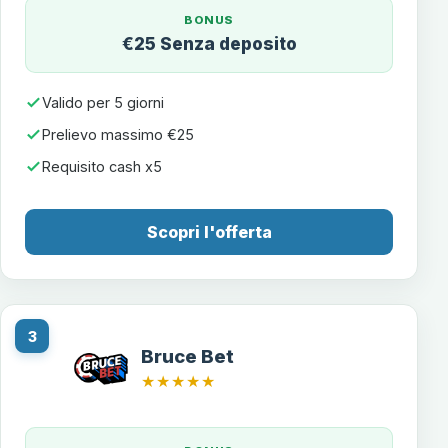
BONUS
€25 Senza deposito
Valido per 5 giorni
Prelievo massimo €25
Requisito cash x5
Scopri l'offerta
3
Bruce Bet
★★★★★