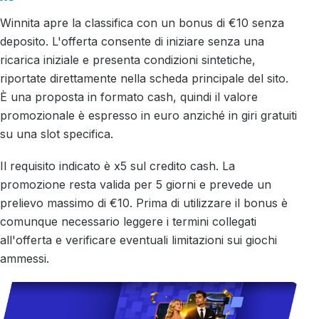
Winnita apre la classifica con un bonus di €10 senza
deposito. L'offerta consente di iniziare senza una
ricarica iniziale e presenta condizioni sintetiche,
riportate direttamente nella scheda principale del sito.
È una proposta in formato cash, quindi il valore
promozionale è espresso in euro anziché in giri gratuiti
su una slot specifica.
Il requisito indicato è x5 sul credito cash. La
promozione resta valida per 5 giorni e prevede un
prelievo massimo di €10. Prima di utilizzare il bonus è
comunque necessario leggere i termini collegati
all'offerta e verificare eventuali limitazioni sui giochi
ammessi.