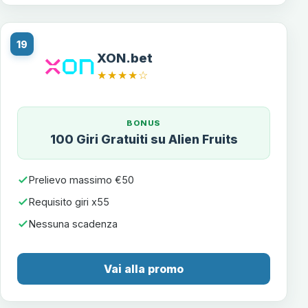
19
XON.bet
★★★★☆
BONUS
100 Giri Gratuiti su Alien Fruits
Prelievo massimo €50
Requisito giri x55
Nessuna scadenza
Vai alla promo