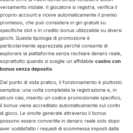
versamento iniziale. Il giocatore si registra, verifica il
proprio account e riceve automaticamente il premio
promesso, che può consistere in giri gratuiti su
specifiche slot o in credito bonus utilizzabile su diversi
giochi. Questa tipologia di promozione è
particolarmente apprezzata perché consente di
esplorare la piattaforma senza rischiare denaro reale,
soprattutto quando si sceglie un affidabile
casino con
bonus senza deposito
.
Dal punto di vista pratico, il funzionamento è piuttosto
semplice: una volta completata la registrazione e, in
alcuni casi, inserito un codice promozionale specifico,
il bonus viene accreditato automaticamente sul conto
di gioco. Le vincite generate attraverso il bonus
possono essere convertite in denaro reale solo dopo
aver soddisfatto i requisiti di scommessa imposti dalla