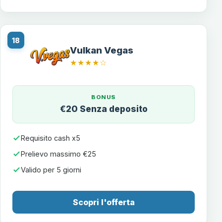
18
Vulkan Vegas
★★★★☆
BONUS
€20 Senza deposito
Requisito cash x5
Prelievo massimo €25
Valido per 5 giorni
Scopri l'offerta