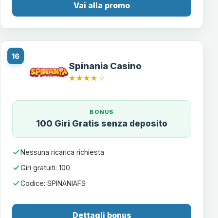
Vai alla promo
16
Spinania Casino
★★★★☆
BONUS
100 Giri Gratis senza deposito
Nessuna ricarica richiesta
Giri gratuiti: 100
Codice: SPINANIAFS
Dettagli bonus