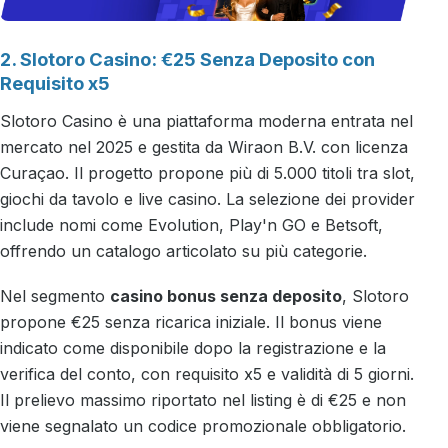
2. Slotoro Casino: €25 Senza Deposito con
Requisito x5
Slotoro Casino è una piattaforma moderna entrata nel
mercato nel 2025 e gestita da Wiraon B.V. con licenza
Curaçao. Il progetto propone più di 5.000 titoli tra slot,
giochi da tavolo e live casino. La selezione dei provider
include nomi come Evolution, Play'n GO e Betsoft,
offrendo un catalogo articolato su più categorie.
Nel segmento
casino bonus senza deposito
, Slotoro
propone €25 senza ricarica iniziale. Il bonus viene
indicato come disponibile dopo la registrazione e la
verifica del conto, con requisito x5 e validità di 5 giorni.
Il prelievo massimo riportato nel listing è di €25 e non
viene segnalato un codice promozionale obbligatorio.