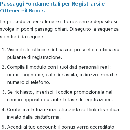
Passaggi Fondamentali per Registrarsi e
Ottenere il Bonus
La procedura per ottenere il bonus senza deposito si
svolge in pochi passaggi chiari. Di seguito la sequenza
standard da seguire:
Visita il sito ufficiale del casinò prescelto e clicca sul
pulsante di registrazione.
Compila il modulo con i tuoi dati personali reali:
nome, cognome, data di nascita, indirizzo e-mail e
numero di telefono.
Se richiesto, inserisci il codice promozionale nel
campo apposito durante la fase di registrazione.
Conferma la tua e-mail cliccando sul link di verifica
inviato dalla piattaforma.
Accedi al tuo account: il bonus verrà accreditato