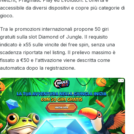
accessibile da diversi dispositivi e copre più categorie di
gioco.
Tra le promozioni internazionali propone 50 giri
gratuiti sulla slot Diamond of Jungle. Il requisito
indicato è x55 sulle vincite dei free spin, senza una
scadenza riportata nel listing. Il prelievo massimo è
fissato a €50 e l'attivazione viene descritta come
automatica dopo la registrazione.