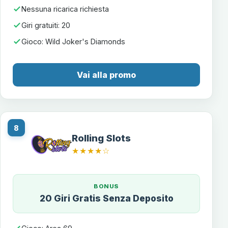
Nessuna ricarica richiesta
Giri gratuiti: 20
Gioco: Wild Joker's Diamonds
Vai alla promo
8
Rolling Slots
★★★★☆
BONUS
20 Giri Gratis Senza Deposito