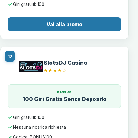
Giri gratuiti: 100
Vai alla promo
12
SlotsDJ Casino
★★★★☆
BONUS
100 Giri Gratis Senza Deposito
Giri gratuiti: 100
Nessuna ricarica richiesta
Codice: BONUS100