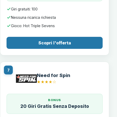
Giri gratuiti: 100
Nessuna ricarica richiesta
Gioco: Hot Triple Sevens
Scopri l'offerta
7
Need for Spin
★★★★☆
BONUS
20 Giri Gratis Senza Deposito