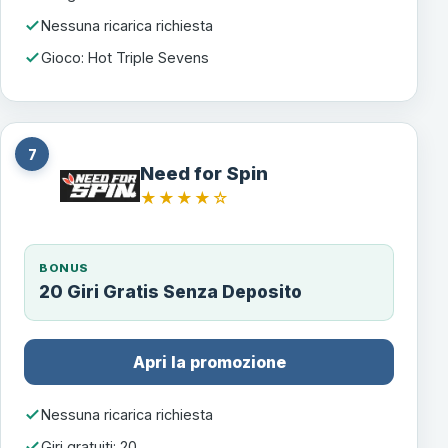
Nessuna ricarica richiesta
Gioco: Hot Triple Sevens
7
Need for Spin
★★★★☆
BONUS
20 Giri Gratis Senza Deposito
Apri la promozione
Nessuna ricarica richiesta
Giri gratuiti: 20