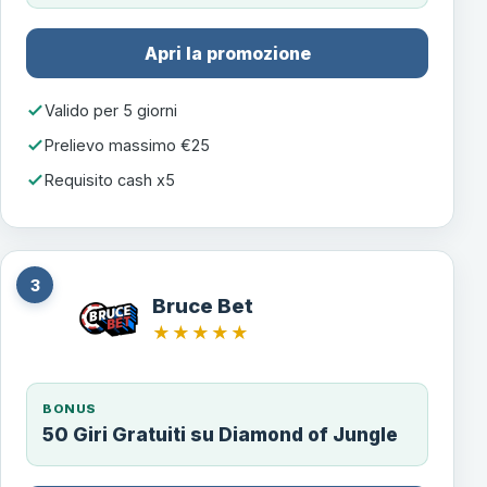
Apri la promozione
Valido per 5 giorni
Prelievo massimo €25
Requisito cash x5
3
Bruce Bet
★★★★★
BONUS
50 Giri Gratuiti su Diamond of Jungle