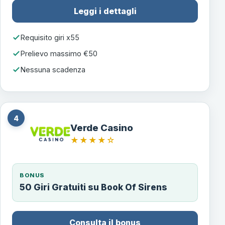
Leggi i dettagli
Requisito giri x55
Prelievo massimo €50
Nessuna scadenza
4
Verde Casino
★★★★☆
BONUS
50 Giri Gratuiti su Book Of Sirens
Consulta il bonus