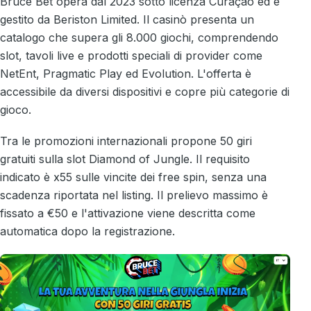
Bruce Bet opera dal 2023 sotto licenza Curaçao ed è
gestito da Beriston Limited. Il casinò presenta un
catalogo che supera gli 8.000 giochi, comprendendo
slot, tavoli live e prodotti speciali di provider come
NetEnt, Pragmatic Play ed Evolution. L'offerta è
accessibile da diversi dispositivi e copre più categorie di
gioco.
Tra le promozioni internazionali propone 50 giri
gratuiti sulla slot Diamond of Jungle. Il requisito
indicato è x55 sulle vincite dei free spin, senza una
scadenza riportata nel listing. Il prelievo massimo è
fissato a €50 e l'attivazione viene descritta come
automatica dopo la registrazione.