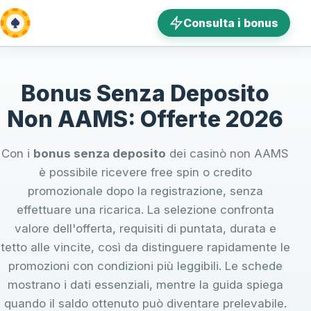
Consulta i bonus
Bonus Senza Deposito
Non AAMS: Offerte 2026
Con i
bonus senza deposito
dei casinò non AAMS
è possibile ricevere free spin o credito
promozionale dopo la registrazione, senza
effettuare una ricarica. La selezione confronta
valore dell'offerta, requisiti di puntata, durata e
tetto alle vincite, così da distinguere rapidamente le
promozioni con condizioni più leggibili. Le schede
mostrano i dati essenziali, mentre la guida spiega
quando il saldo ottenuto può diventare prelevabile.