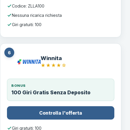
Codice: ZLLA100
Nessuna ricarica richiesta
Giri gratuiti: 100
6
Winnita
★★★★☆
BONUS
100 Giri Gratis Senza Deposito
Controlla l'offerta
Giri gratuiti: 100