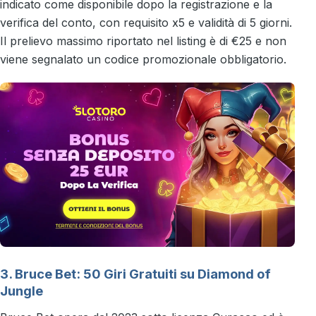
indicato come disponibile dopo la registrazione e la
verifica del conto, con requisito x5 e validità di 5 giorni.
Il prelievo massimo riportato nel listing è di €25 e non
viene segnalato un codice promozionale obbligatorio.
3. Bruce Bet: 50 Giri Gratuiti su Diamond of
Jungle