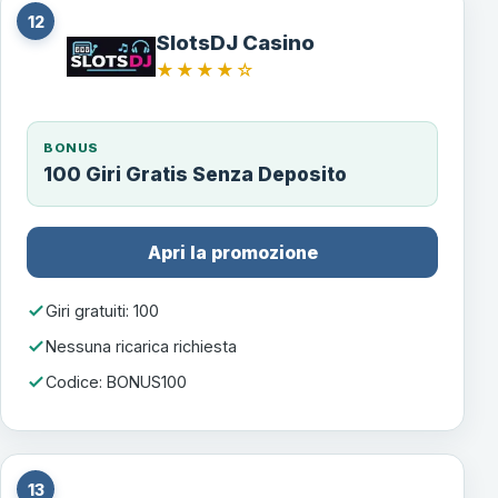
12
SlotsDJ Casino
★★★★☆
BONUS
100 Giri Gratis Senza Deposito
Apri la promozione
Giri gratuiti: 100
Nessuna ricarica richiesta
Codice: BONUS100
13