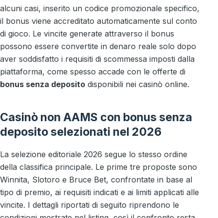
alcuni casi, inserito un codice promozionale specifico,
il bonus viene accreditato automaticamente sul conto
di gioco. Le vincite generate attraverso il bonus
possono essere convertite in denaro reale solo dopo
aver soddisfatto i requisiti di scommessa imposti dalla
piattaforma, come spesso accade con le offerte di
bonus senza deposito
disponibili nei casinò online.
Casinò non AAMS con bonus senza
deposito selezionati nel 2026
La selezione editoriale 2026 segue lo stesso ordine
della classifica principale. Le prime tre proposte sono
Winnita, Slotoro e Bruce Bet, confrontate in base al
tipo di premio, ai requisiti indicati e ai limiti applicati alle
vincite. I dettagli riportati di seguito riprendono le
condizioni mostrate nel listing, così il confronto resta