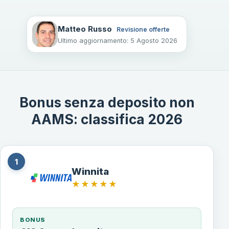
Matteo Russo
Revisione offerte
Ultimo aggiornamento: 5 Agosto 2026
Bonus senza deposito non
AAMS: classifica 2026
1
Winnita
★★★★★
BONUS