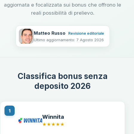
aggiornata e focalizzata sui bonus che offrono le
reali possibilità di prelievo.
Matteo Russo
Revisione editoriale
Ultimo aggiornamento: 7 Agosto 2026
Classifica bonus senza
deposito 2026
1
Winnita
★★★★★