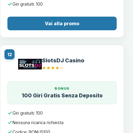
Giri gratuiti: 100
Vai alla promo
12
SlotsDJ Casino
★★★★☆
BONUS
100 Giri Gratis Senza Deposito
Giri gratuiti: 100
Nessuna ricarica richiesta
Codice: BONUS100