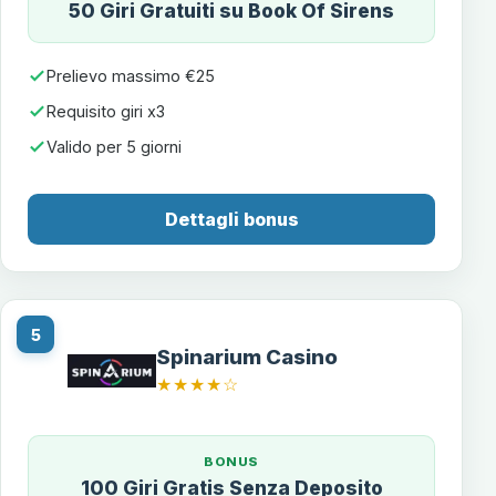
50 Giri Gratuiti su Book Of Sirens
Prelievo massimo €25
Requisito giri x3
Valido per 5 giorni
Dettagli bonus
5
Spinarium Casino
★★★★☆
BONUS
100 Giri Gratis Senza Deposito