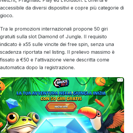
accessibile da diversi dispositivi e copre più categorie di
gioco.
Tra le promozioni internazionali propone 50 giri
gratuiti sulla slot Diamond of Jungle. Il requisito
indicato è x55 sulle vincite dei free spin, senza una
scadenza riportata nel listing. Il prelievo massimo è
fissato a €50 e l'attivazione viene descritta come
automatica dopo la registrazione.