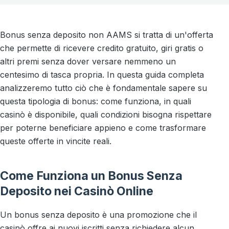
Bonus senza deposito non AAMS si tratta di un'offerta
che permette di ricevere credito gratuito, giri gratis o
altri premi senza dover versare nemmeno un
centesimo di tasca propria. In questa guida completa
analizzeremo tutto ciò che è fondamentale sapere su
questa tipologia di bonus: come funziona, in quali
casinò è disponibile, quali condizioni bisogna rispettare
per poterne beneficiare appieno e come trasformare
queste offerte in vincite reali.
Come Funziona un Bonus Senza
Deposito nei Casinò Online
Un bonus senza deposito è una promozione che il
casinò offre ai nuovi iscritti senza richiedere alcun