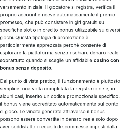
versamento iniziale. Il giocatore si registra, verifica il
proprio account e riceve automaticamente il premio
promesso, che può consistere in giri gratuiti su
specifiche slot o in credito bonus utilizzabile su diversi
giochi. Questa tipologia di promozione è
particolarmente apprezzata perché consente di
esplorare la piattaforma senza rischiare denaro reale,
soprattutto quando si sceglie un affidabile
casino con
bonus senza deposito
.
Dal punto di vista pratico, il funzionamento è piuttosto
semplice: una volta completata la registrazione e, in
alcuni casi, inserito un codice promozionale specifico,
il bonus viene accreditato automaticamente sul conto
di gioco. Le vincite generate attraverso il bonus
possono essere convertite in denaro reale solo dopo
aver soddisfatto i requisiti di scommessa imposti dalla