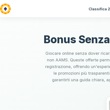
Classifica 
Bonus Senza
Giocare online senza dover ricari
non AAMS. Queste offerte perme
registrazione, offrendo un'esperi
le promozioni più trasparent
garantirti una guida chiara, a