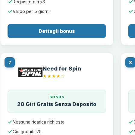
Requisito giri x3
Valido per 5 giorni
Dettagli bonus
7
8
Need for Spin
★★★★☆
BONUS
20 Giri Gratis Senza Deposito
Nessuna ricarica richiesta
Giri gratuiti: 20