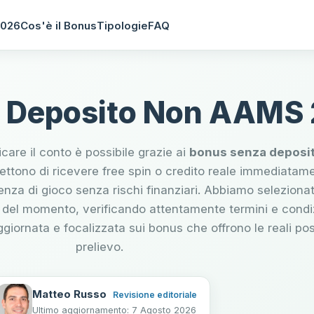
2026
Cos'è il Bonus
Tipologie
FAQ
 Deposito Non AAMS
care il conto è possibile grazie ai
bonus senza deposi
ttono di ricevere free spin o credito reale immediatam
enza di gioco senza rischi finanziari. Abbiamo selezionat
i del momento, verificando attentamente termini e condi
ggiornata e focalizzata sui bonus che offrono le reali poss
prelievo.
Matteo Russo
Revisione editoriale
Ultimo aggiornamento: 7 Agosto 2026