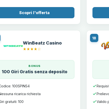
Scopri l'offerta
18
WinBeatz Casino
★★★★☆
BONUS
100 Giri Gratis senza deposito
Codice: 100SPINS4
Requisi
Nessuna ricarica richiesta
Prelie
Giri gratuiti: 100
Valido 