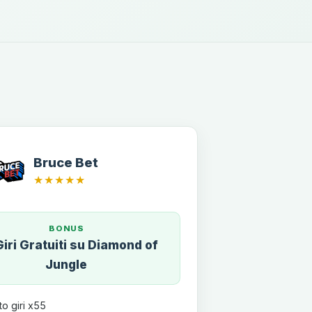
Bruce Bet
★★★★★
BONUS
iri Gratuiti su Diamond of
Jungle
to giri x55