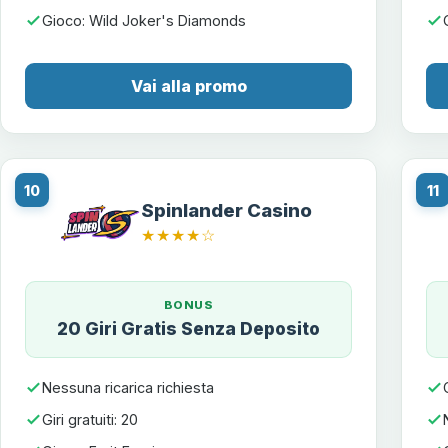
Gioco: Wild Joker's Diamonds
Vai alla promo
10
11
Spinlander Casino
★★★★☆
BONUS
20 Giri Gratis Senza Deposito
Nessuna ricarica richiesta
Giri gratuiti: 20