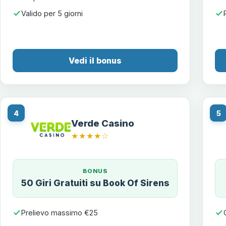
Valido per 5 giorni
Vedi il bonus
4
5
Verde Casino
★★★★☆
BONUS
50 Giri Gratuiti su Book Of Sirens
Prelievo massimo €25