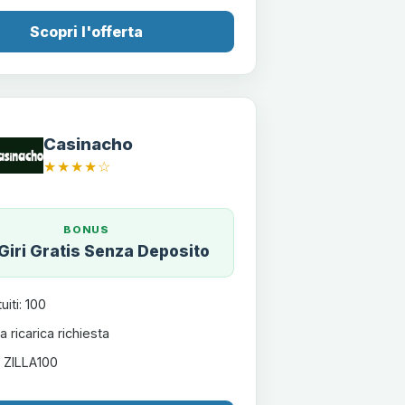
Scopri l'offerta
Casinacho
★★★★☆
BONUS
Giri Gratis Senza Deposito
uiti: 100
 ricarica richiesta
 ZILLA100