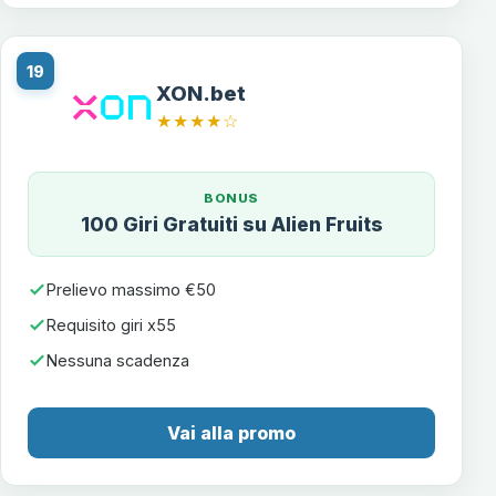
19
XON.bet
★★★★☆
BONUS
100 Giri Gratuiti su Alien Fruits
Prelievo massimo €50
Requisito giri x55
Nessuna scadenza
Vai alla promo