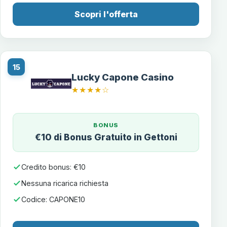
Scopri l'offerta
15
Lucky Capone Casino
★★★★☆
BONUS
€10 di Bonus Gratuito in Gettoni
Credito bonus: €10
Nessuna ricarica richiesta
Codice: CAPONE10