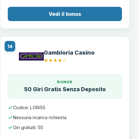
Vedi il bonus
14
Gambloria Casino
★★★★☆
BONUS
50 Giri Gratis Senza Deposito
Codice: LORI50
Nessuna ricarica richiesta
Giri gratuiti: 50