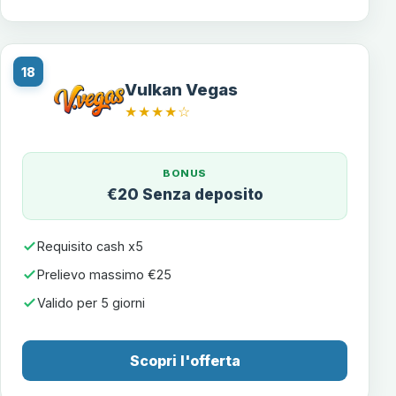
18
Vulkan Vegas
★★★★☆
BONUS
€20 Senza deposito
Requisito cash x5
Prelievo massimo €25
Valido per 5 giorni
Scopri l'offerta