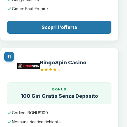
Gioco: Fruit Empire
Scopri l'offerta
11
RingoSpin Casino
★★★★☆
BONUS
100 Giri Gratis Senza Deposito
Codice: BONUS100
Nessuna ricarica richiesta