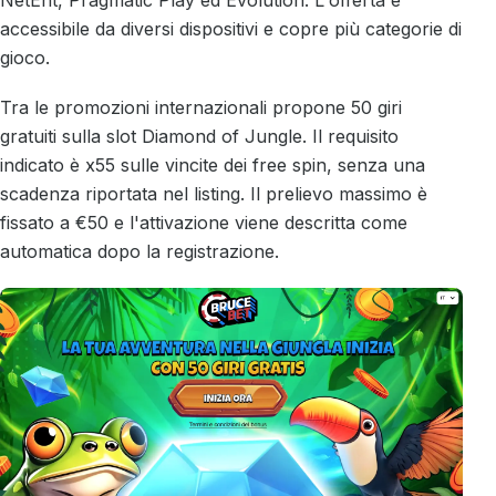
accessibile da diversi dispositivi e copre più categorie di
gioco.
Tra le promozioni internazionali propone 50 giri
gratuiti sulla slot Diamond of Jungle. Il requisito
indicato è x55 sulle vincite dei free spin, senza una
scadenza riportata nel listing. Il prelievo massimo è
fissato a €50 e l'attivazione viene descritta come
automatica dopo la registrazione.