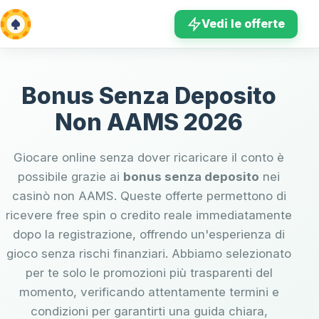
Vedi le offerte
Bonus Senza Deposito
Non AAMS 2026
Giocare online senza dover ricaricare il conto è
possibile grazie ai
bonus senza deposito
nei
casinò non AAMS. Queste offerte permettono di
ricevere free spin o credito reale immediatamente
dopo la registrazione, offrendo un'esperienza di
gioco senza rischi finanziari. Abbiamo selezionato
per te solo le promozioni più trasparenti del
momento, verificando attentamente termini e
condizioni per garantirti una guida chiara,