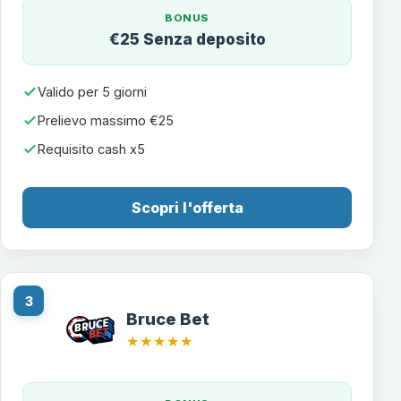
BONUS
€25 Senza deposito
Valido per 5 giorni
Prelievo massimo €25
Requisito cash x5
Scopri l'offerta
3
Bruce Bet
★★★★★