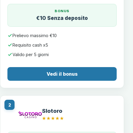
BONUS
€10 Senza deposito
Prelievo massimo €10
Requisito cash x5
Valido per 5 giorni
Vedi il bonus
2
Slotoro
★★★★★