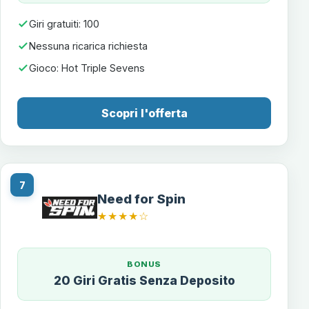
Giri gratuiti: 100
Nessuna ricarica richiesta
Gioco: Hot Triple Sevens
Scopri l'offerta
7
Need for Spin
★★★★☆
BONUS
20 Giri Gratis Senza Deposito