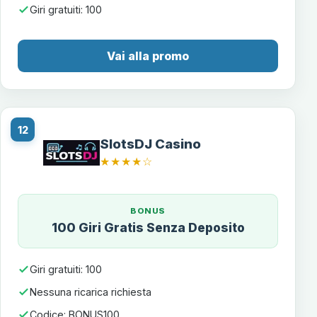
Giri gratuiti: 100
Vai alla promo
12
SlotsDJ Casino
★★★★☆
BONUS
100 Giri Gratis Senza Deposito
Giri gratuiti: 100
Nessuna ricarica richiesta
Codice: BONUS100