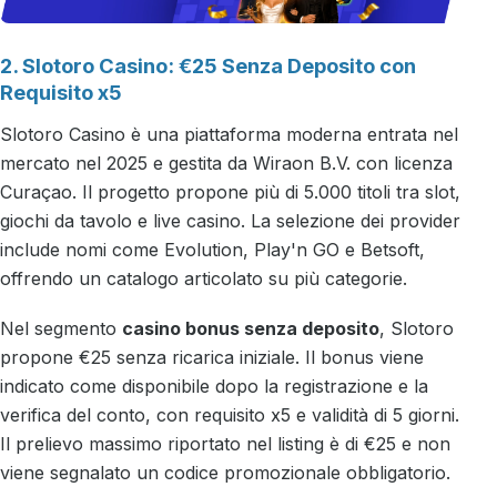
2. Slotoro Casino: €25 Senza Deposito con
Requisito x5
Slotoro Casino è una piattaforma moderna entrata nel
mercato nel 2025 e gestita da Wiraon B.V. con licenza
Curaçao. Il progetto propone più di 5.000 titoli tra slot,
giochi da tavolo e live casino. La selezione dei provider
include nomi come Evolution, Play'n GO e Betsoft,
offrendo un catalogo articolato su più categorie.
Nel segmento
casino bonus senza deposito
, Slotoro
propone €25 senza ricarica iniziale. Il bonus viene
indicato come disponibile dopo la registrazione e la
verifica del conto, con requisito x5 e validità di 5 giorni.
Il prelievo massimo riportato nel listing è di €25 e non
viene segnalato un codice promozionale obbligatorio.