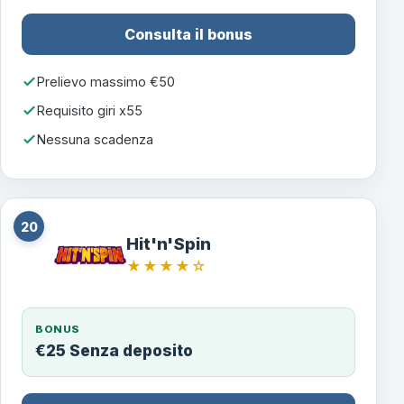
Consulta il bonus
Prelievo massimo €50
Requisito giri x55
Nessuna scadenza
20
Hit'n'Spin
★★★★☆
BONUS
€25 Senza deposito