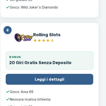
Gioco: Wild Joker's Diamonds
8
Rolling Slots
★★★★☆
BONUS
20 Giri Gratis Senza Deposito
Leggi i dettagli
Gioco: Area 69
Nessuna ricarica richiesta