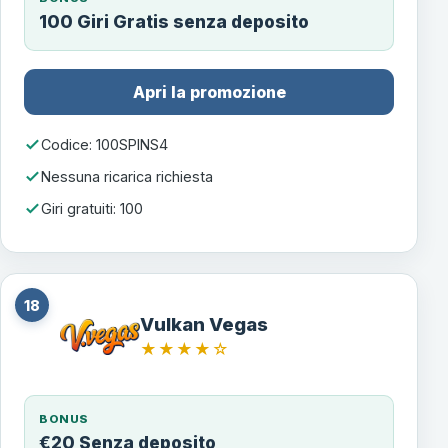
100 Giri Gratis senza deposito
Apri la promozione
Codice: 100SPINS4
Nessuna ricarica richiesta
Giri gratuiti: 100
18
Vulkan Vegas
★★★★☆
BONUS
€20 Senza deposito