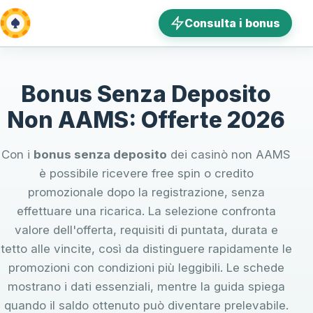
Consulta i bonus
Bonus Senza Deposito
Non AAMS: Offerte 2026
Con i
bonus senza deposito
dei casinò non AAMS
è possibile ricevere free spin o credito
promozionale dopo la registrazione, senza
effettuare una ricarica. La selezione confronta
valore dell'offerta, requisiti di puntata, durata e
tetto alle vincite, così da distinguere rapidamente le
promozioni con condizioni più leggibili. Le schede
mostrano i dati essenziali, mentre la guida spiega
quando il saldo ottenuto può diventare prelevabile.