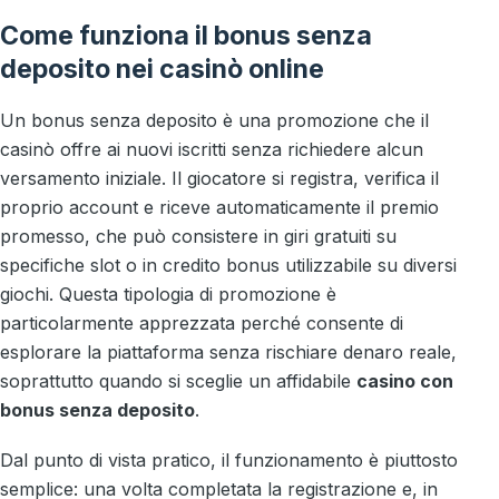
Come funziona il bonus senza
deposito nei casinò online
Un bonus senza deposito è una promozione che il
casinò offre ai nuovi iscritti senza richiedere alcun
versamento iniziale. Il giocatore si registra, verifica il
proprio account e riceve automaticamente il premio
promesso, che può consistere in giri gratuiti su
specifiche slot o in credito bonus utilizzabile su diversi
giochi. Questa tipologia di promozione è
particolarmente apprezzata perché consente di
esplorare la piattaforma senza rischiare denaro reale,
soprattutto quando si sceglie un affidabile
casino con
bonus senza deposito
.
Dal punto di vista pratico, il funzionamento è piuttosto
semplice: una volta completata la registrazione e, in