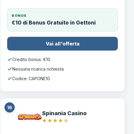
BONUS
€10 di Bonus Gratuito in Gettoni
Vai all'offerta
Credito bonus: €10
Nessuna ricarica richiesta
Codice: CAPONE10
16
Spinania Casino
★★★★☆