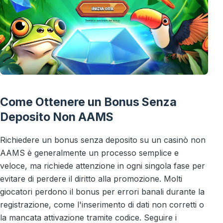
Come Ottenere un Bonus Senza
Deposito Non AAMS
Richiedere un bonus senza deposito su un casinò non
AAMS è generalmente un processo semplice e
veloce, ma richiede attenzione in ogni singola fase per
evitare di perdere il diritto alla promozione. Molti
giocatori perdono il bonus per errori banali durante la
registrazione, come l'inserimento di dati non corretti o
la mancata attivazione tramite codice. Seguire i