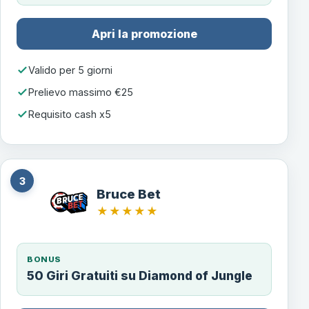
Apri la promozione
Valido per 5 giorni
Prelievo massimo €25
Requisito cash x5
3
Bruce Bet
★★★★★
BONUS
50 Giri Gratuiti su Diamond of Jungle