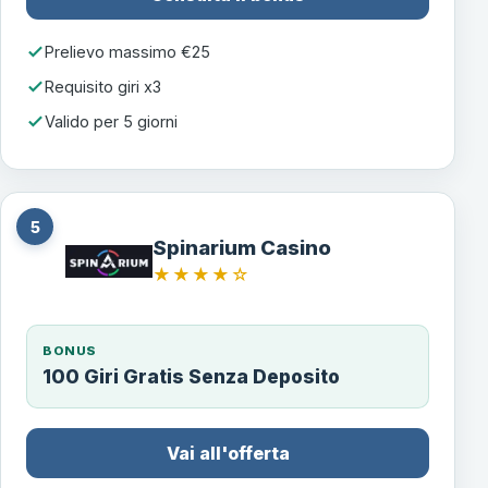
Prelievo massimo €25
Requisito giri x3
Valido per 5 giorni
5
Spinarium Casino
★★★★☆
BONUS
100 Giri Gratis Senza Deposito
Vai all'offerta