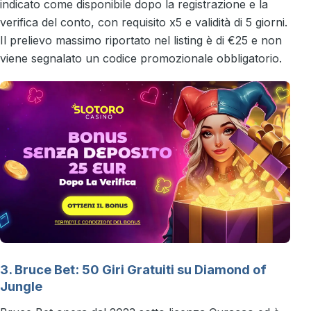
indicato come disponibile dopo la registrazione e la
verifica del conto, con requisito x5 e validità di 5 giorni.
Il prelievo massimo riportato nel listing è di €25 e non
viene segnalato un codice promozionale obbligatorio.
3. Bruce Bet: 50 Giri Gratuiti su Diamond of
Jungle