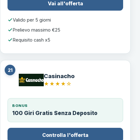
Vai all'offerta
Valido per 5 giorni
Prelievo massimo €25
Requisito cash x5
21
Casinacho
★★★★☆
BONUS
100 Giri Gratis Senza Deposito
Controlla l'offerta