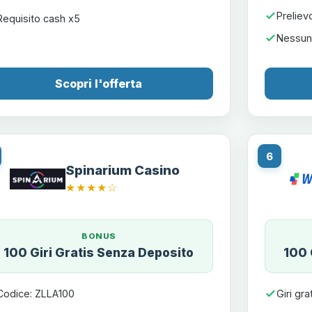
Prelie
Requisito cash x5
Nessun
Scopri l'offerta
6
Spinarium Casino
★★★★☆
BONUS
100 Giri Gratis Senza Deposito
100 
Codice: ZLLA100
Giri grat