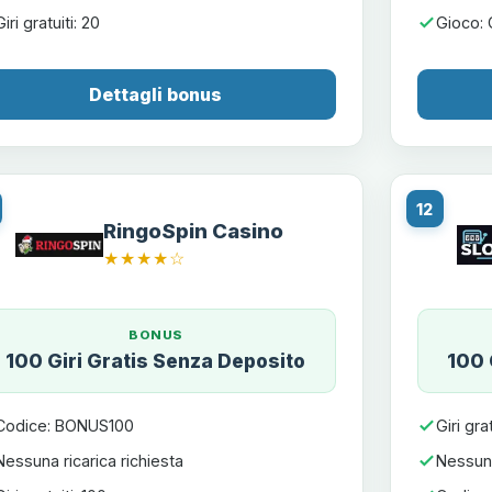
Giri gratuiti: 20
Gioco:
Dettagli bonus
12
RingoSpin Casino
★★★★☆
BONUS
100 Giri Gratis Senza Deposito
100 
Codice: BONUS100
Giri grat
Nessuna ricarica richiesta
Nessuna