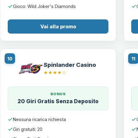
Gioco: Wild Joker's Diamonds
Vai alla promo
10
11
Spinlander Casino
★★★★☆
BONUS
20 Giri Gratis Senza Deposito
Nessuna ricarica richiesta
Giri gratuiti: 20