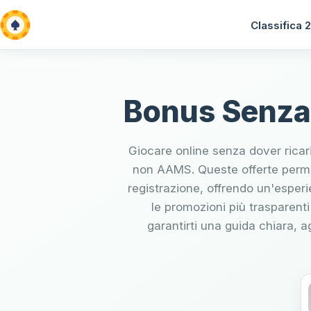
Classifica 
Bonus Senza
Giocare online senza dover ricari
non AAMS. Queste offerte perme
registrazione, offrendo un'esperi
le promozioni più trasparent
garantirti una guida chiara, a