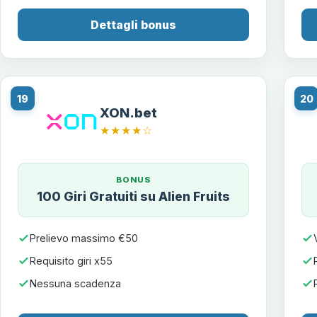
Dettagli bonus
19
20
XON.bet
★★★★☆
BONUS
100 Giri Gratuiti su Alien Fruits
Prelievo massimo €50
Requisito giri x55
Nessuna scadenza