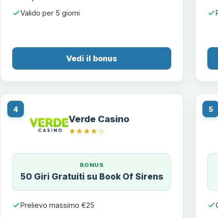
Valido per 5 giorni
Vedi il bonus
4
5
Verde Casino
★★★★☆
BONUS
50 Giri Gratuiti su Book Of Sirens
Prelievo massimo €25