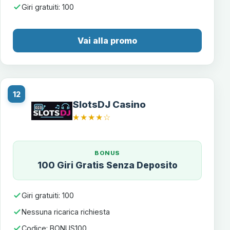
Giri gratuiti: 100
Vai alla promo
12
SlotsDJ Casino
★★★★☆
BONUS
100 Giri Gratis Senza Deposito
Giri gratuiti: 100
Nessuna ricarica richiesta
Codice: BONUS100