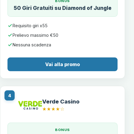
BONUS
50 Giri Gratuiti su Diamond of Jungle
Requisito giri x55
Prelievo massimo €50
Nessuna scadenza
Vai alla promo
4
Verde Casino
★★★★☆
BONUS