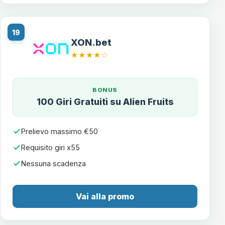
19
XON.bet
★★★★☆
BONUS
100 Giri Gratuiti su Alien Fruits
Prelievo massimo €50
Requisito giri x55
Nessuna scadenza
Vai alla promo