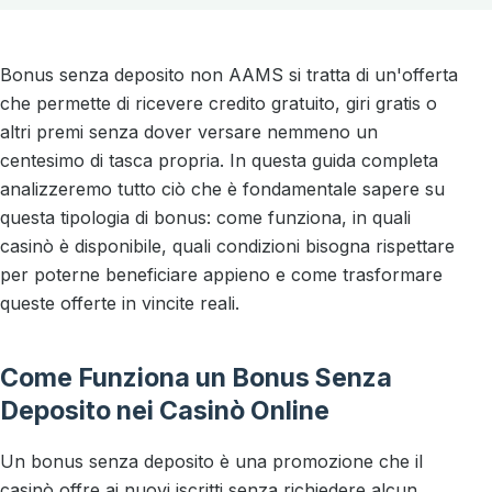
Bonus senza deposito non AAMS si tratta di un'offerta
che permette di ricevere credito gratuito, giri gratis o
altri premi senza dover versare nemmeno un
centesimo di tasca propria. In questa guida completa
analizzeremo tutto ciò che è fondamentale sapere su
questa tipologia di bonus: come funziona, in quali
casinò è disponibile, quali condizioni bisogna rispettare
per poterne beneficiare appieno e come trasformare
queste offerte in vincite reali.
Come Funziona un Bonus Senza
Deposito nei Casinò Online
Un bonus senza deposito è una promozione che il
casinò offre ai nuovi iscritti senza richiedere alcun