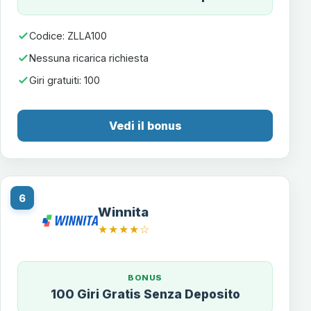
Codice: ZLLA100
Nessuna ricarica richiesta
Giri gratuiti: 100
Vedi il bonus
6
Winnita
★★★★☆
BONUS
100 Giri Gratis Senza Deposito