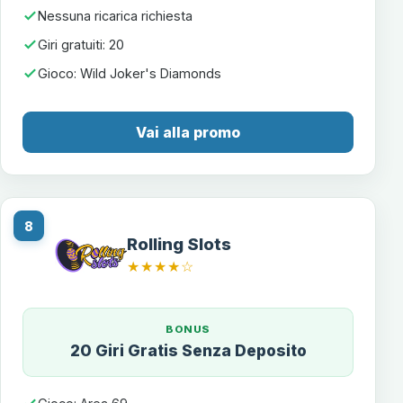
Nessuna ricarica richiesta
Giri gratuiti: 20
Gioco: Wild Joker's Diamonds
Vai alla promo
8
Rolling Slots
★★★★☆
BONUS
20 Giri Gratis Senza Deposito