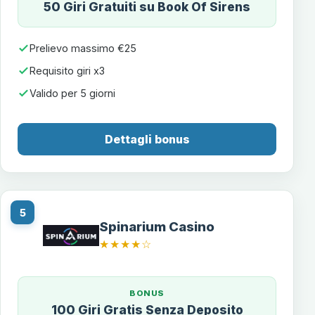
50 Giri Gratuiti su Book Of Sirens
Prelievo massimo €25
Requisito giri x3
Valido per 5 giorni
Dettagli bonus
5
Spinarium Casino
★★★★☆
BONUS
100 Giri Gratis Senza Deposito