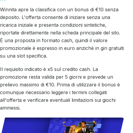
Winnita apre la classifica con un bonus di €10 senza
deposito. L'offerta consente di iniziare senza una
ricarica iniziale e presenta condizioni sintetiche,
riportate direttamente nella scheda principale del sito.
È una proposta in formato cash, quindi il valore
promozionale è espresso in euro anziché in giri gratuiti
su una slot specifica.
Il requisito indicato è x5 sul credito cash. La
promozione resta valida per 5 giorni e prevede un
prelievo massimo di €10. Prima di utilizzare il bonus è
comunque necessario leggere i termini collegati
all'offerta e verificare eventuali limitazioni sui giochi
ammessi.