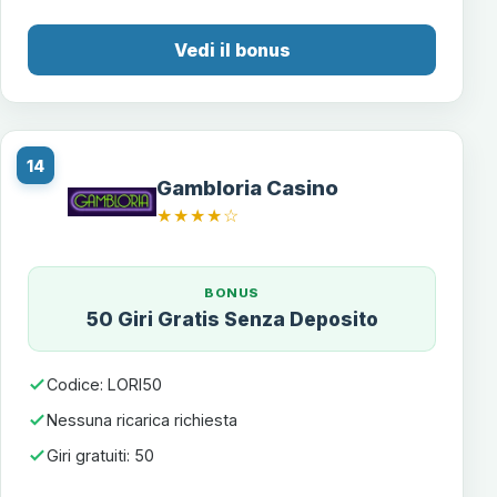
Vedi il bonus
14
Gambloria Casino
★★★★☆
BONUS
50 Giri Gratis Senza Deposito
Codice: LORI50
Nessuna ricarica richiesta
Giri gratuiti: 50