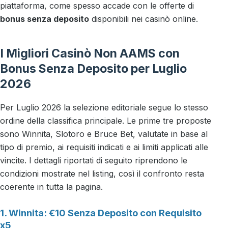
piattaforma, come spesso accade con le offerte di
bonus senza deposito
disponibili nei casinò online.
I Migliori Casinò Non AAMS con
Bonus Senza Deposito per Luglio
2026
Per Luglio 2026 la selezione editoriale segue lo stesso
ordine della classifica principale. Le prime tre proposte
sono Winnita, Slotoro e Bruce Bet, valutate in base al
tipo di premio, ai requisiti indicati e ai limiti applicati alle
vincite. I dettagli riportati di seguito riprendono le
condizioni mostrate nel listing, così il confronto resta
coerente in tutta la pagina.
1. Winnita: €10 Senza Deposito con Requisito
x5