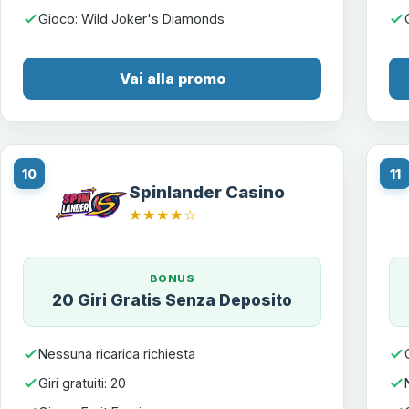
Gioco: Wild Joker's Diamonds
Vai alla promo
10
11
Spinlander Casino
★★★★☆
BONUS
20 Giri Gratis Senza Deposito
Nessuna ricarica richiesta
Giri gratuiti: 20