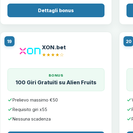
Dettagli bonus
19
20
XON.bet
★★★★☆
BONUS
100 Giri Gratuiti su Alien Fruits
Prelievo massimo €50
Requisito giri x55
Nessuna scadenza