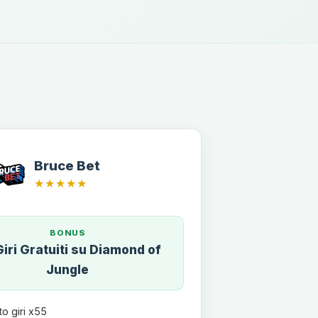
Bruce Bet
★★★★★
BONUS
iri Gratuiti su Diamond of
Jungle
to giri x55