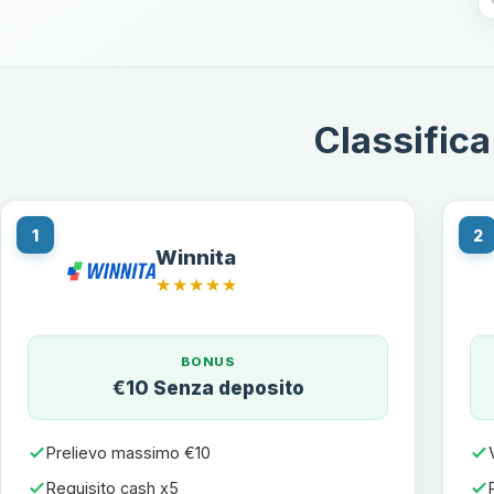
Classific
1
2
Winnita
★★★★★
BONUS
€10 Senza deposito
Prelievo massimo €10
Requisito cash x5