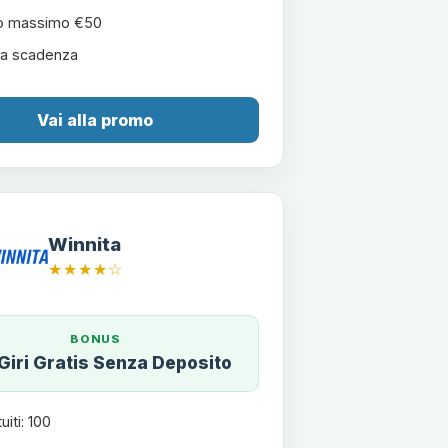
vo massimo €50
a scadenza
Vai alla promo
Winnita
★★★★☆
BONUS
Giri Gratis Senza Deposito
uiti: 100