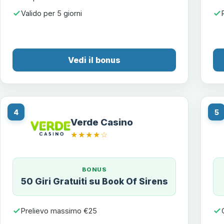
Valido per 5 giorni
Vedi il bonus
4
5
Verde Casino
★★★★☆
BONUS
50 Giri Gratuiti su Book Of Sirens
Prelievo massimo €25