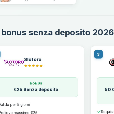
a bonus senza deposito 2026
3
Slotoro
★★★★★
BONUS
€25 Senza deposito
50 G
Valido per 5 giorni
Requisi
Prelievo massimo €25