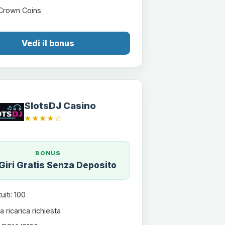
 Crown Coins
Vedi il bonus
SlotsDJ Casino
★★★★☆
BONUS
Giri Gratis Senza Deposito
uiti: 100
 ricarica richiesta