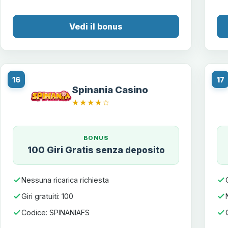
Vedi il bonus
16
17
Spinania Casino
★★★★☆
BONUS
100 Giri Gratis senza deposito
Nessuna ricarica richiesta
Giri gratuiti: 100
Codice: SPINANIAFS