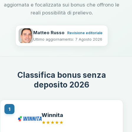
aggiornata e focalizzata sui bonus che offrono le
reali possibilità di prelievo.
Matteo Russo
Revisione editoriale
Ultimo aggiornamento: 7 Agosto 2026
Classifica bonus senza
deposito 2026
1
Winnita
★★★★★