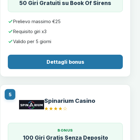
50 Giri Gratuiti su Book Of Sirens
Prelievo massimo €25
Requisito giri x3
Valido per 5 giorni
Dettagli bonus
5
Spinarium Casino
★★★★☆
BONUS
100 Giri Gratis Senza Deposito