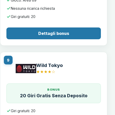
Gioco: Area 69
Nessuna ricarica richiesta
Giri gratuiti: 20
Dettagli bonus
9
Wild Tokyo
★★★★☆
BONUS
20 Giri Gratis Senza Deposito
Giri gratuiti: 20