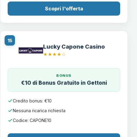
Scopri l'offerta
15
Lucky Capone Casino
★★★★☆
BONUS
€10 di Bonus Gratuito in Gettoni
Credito bonus: €10
Nessuna ricarica richiesta
Codice: CAPONE10