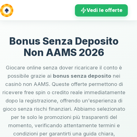
Vedi le offerte
Bonus Senza Deposito
Non AAMS 2026
Giocare online senza dover ricaricare il conto è
possibile grazie ai
bonus senza deposito
nei
casinò non AAMS. Queste offerte permettono di
ricevere free spin o credito reale immediatamente
dopo la registrazione, offrendo un'esperienza di
gioco senza rischi finanziari. Abbiamo selezionato
per te solo le promozioni più trasparenti del
momento, verificando attentamente termini e
condizioni per garantirti una guida chiara,