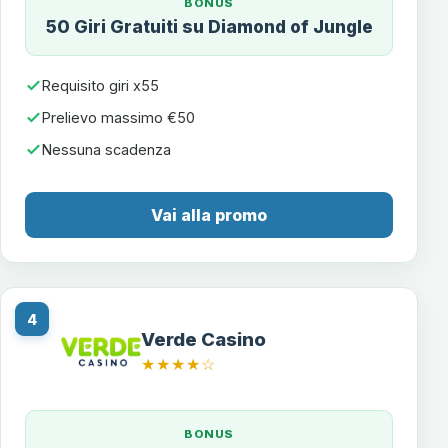
BONUS
50 Giri Gratuiti su Diamond of Jungle
Requisito giri x55
Prelievo massimo €50
Nessuna scadenza
Vai alla promo
4
Verde Casino
★★★★☆
BONUS