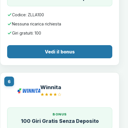
Codice: ZLLA100
Nessuna ricarica richiesta
Giri gratuiti: 100
Vedi il bonus
6
Winnita
★★★★☆
BONUS
100 Giri Gratis Senza Deposito