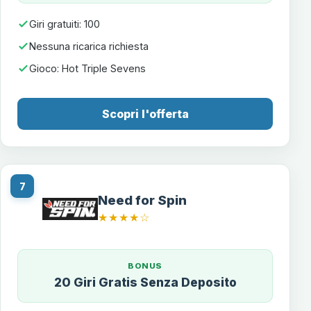
Giri gratuiti: 100
Nessuna ricarica richiesta
Gioco: Hot Triple Sevens
Scopri l'offerta
7
Need for Spin
★★★★☆
BONUS
20 Giri Gratis Senza Deposito