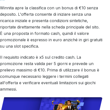
Winnita apre la classifica con un bonus di €10 senza
deposito. L'offerta consente di iniziare senza una
ricarica iniziale e presenta condizioni sintetiche,
riportate direttamente nella scheda principale del sito.
È una proposta in formato cash, quindi il valore
promozionale è espresso in euro anziché in giri gratuiti
su una slot specifica.
Il requisito indicato è x5 sul credito cash. La
promozione resta valida per 5 giorni e prevede un
prelievo massimo di €10. Prima di utilizzare il bonus è
comunque necessario leggere i termini collegati
all'offerta e verificare eventuali limitazioni sui giochi
ammessi.