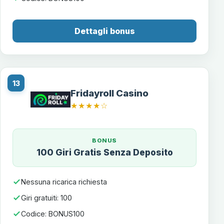
Dettagli bonus
13
Fridayroll Casino
★★★★☆
BONUS
100 Giri Gratis Senza Deposito
Nessuna ricarica richiesta
Giri gratuiti: 100
Codice: BONUS100